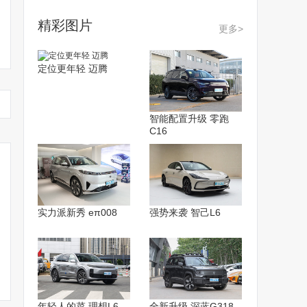
精彩图片
更多>
定位更年轻 迈腾
智能配置升级 零跑
C16
实力派新秀 eπ008
强势来袭 智己L6
年轻人的菜 理想L6
全新升级 深蓝G318