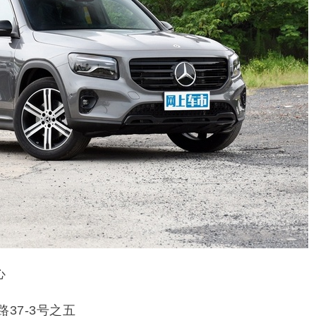
心
37-3号之五