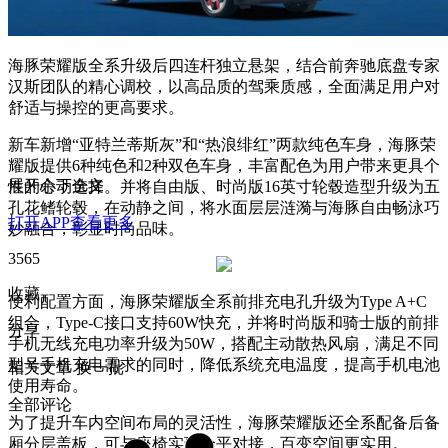
海豚荣耀版全系升级后四连杆独立悬架，结合前奔驰底盘专家
汉斯团队的精心调校，以高品质的驾乘质感，全面满足用户对
舒适与操控的更高要求。
新车新增“亚特兰蒂斯灰”和“热浪绯红”两款纯色车身，海豚荣
耀版提供6种纯色和2种双色车身，丰富配色为用户带来更具个
展开余下全文
性的心动选择。并将自由版、时尚版16英寸轮毂造型升级为五
孔花鳍轮毂，在动静之间，将水面层层涟漪与海豚自由畅泳巧
打开APP查看更多
妙融合，彰显时尚品味。
3565
收藏
便利配置方面，海豚荣耀版全系前排充电孔升级为Type A+C
组合，Type-C接口支持60W快充，并将时尚版和骑士版的前排
分享
手机无线充电功率升级为50W，搭配主动散热风扇，满足不同
型号手机充电需求的同时，降低系统充电温度，提高手机电池
相关文章
换一批
使用寿命。
全部评论
为了提升车内空间布局的灵活性，海豚荣耀版还全系配备后备
厢分层盖板，可与座椅实现全平对接，百变空间更实用。