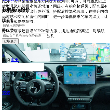
此外，海豚荣耀版全系方向盘升级为4向可调，时尚版及以上
款型升级的前排座椅还增加了同级少有的座椅通风，配合原有
获取最低报价
座椅加热功能，出行更舒适。搭配后排隐私玻璃，在提升内饰
品质感和空间私密性的同时，进一步降低夏季的车内温度，让
姓
名
名
后排乘客倍感清凉。
手机号
海豚荣耀版还新增302KM活力版，满足通勤距离短、对续航
里程需求没那么长的用户选择。
获取底价
X
取消
退出
发送
写点什么吧
3565