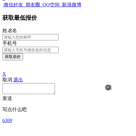
微信好友
朋友圈
QQ空间
新浪微博
获取最低报价
姓
名
名
手机号
获取底价
X
取消
退出
×
发送
写点什么吧
6369