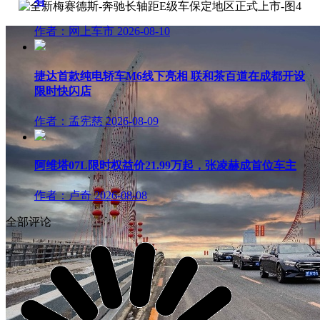
有
作者：网上车市
2026-08-10
捷达首款纯电轿车M6线下亮相 联和茶百道在成都开设
限时快闪店
作者：孟宪慈
2026-08-09
阿维塔07L限时权益价21.99万起，张凌赫成首位车主
作者：卢奇
2026-08-08
全部评论