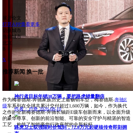
展开全文
打开APP查看更多
切换城市
当前城市
北京
B
X
推荐新闻
换一批
神行者目标年销30万辆，要把路虎销量翻倍
作为梅赛德斯-奔驰家族历史上最畅销车型，梅赛德斯-
奔驰E
级
车系列在全球共累计交付超过1,600万辆，如今，作为换代
作者：卢奇
2026-08-10
之作的全新梅赛德斯-奔驰长轴距E级车创新而来，以全面升级
的豪华尊享、创新的前沿智能、可靠的安全守护与精湛的智造
工艺，构筑了智能豪华行政座驾的全新标杆。
路虎卫士驭强限时价驾到，72.8万元起硬核传奇即刻拥