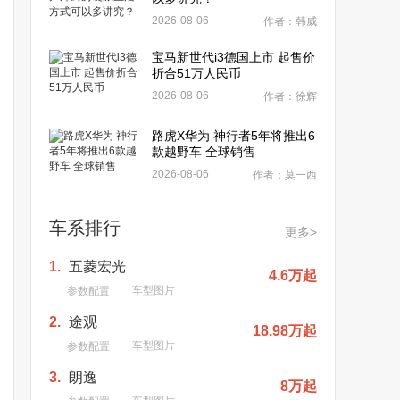
2026-08-06
作者：韩威
宝马新世代i3德国上市 起售价
折合51万人民币
2026-08-06
作者：徐辉
路虎X华为 神行者5年将推出6
款越野车 全球销售
2026-08-06
作者：莫一西
车系排行
更多>
1.
五菱宏光
4.6万起
车型图片
参数配置
2.
途观
18.98万起
车型图片
参数配置
3.
朗逸
8万起