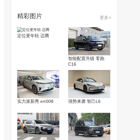
精彩图片
更多>
定位更年轻 迈腾
智能配置升级 零跑
C16
实力派新秀 eπ008
强势来袭 智己L6