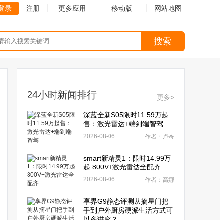
登录
注册
更多应用
移动版
网站地图
搜索
24小时新闻排行
更多>
深蓝全新S05限时11.59万起
售：激光雷达+端到端智驾
2026-08-06
作者：卢奇
smart新精灵1：限时14.99万
起 800V+激光雷达全配齐
2026-08-06
作者：高娜
享界G9静态评测从摘星门把
手到户外厨房硬派生活方式可
以多讲究？