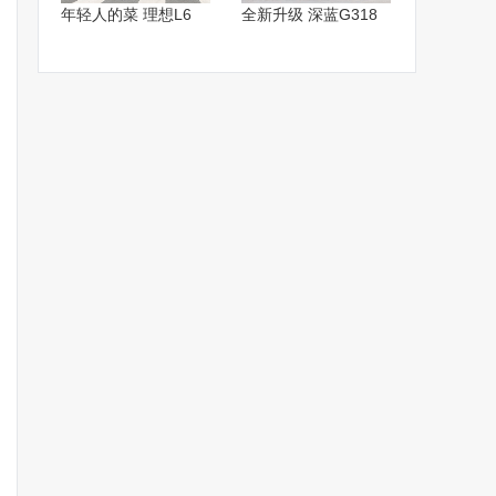
年轻人的菜 理想L6
全新升级 深蓝G318