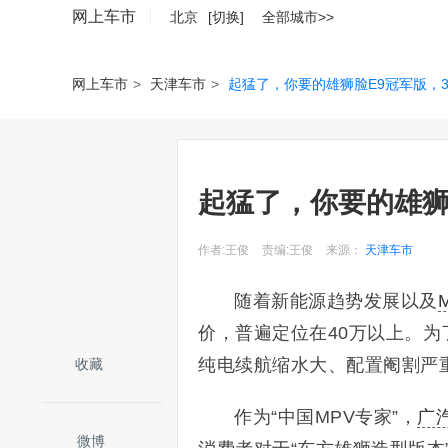
网上车市
北京
[切换]
全部城市>>
网上车市
>
天津车市
>
起猛了，你要的雄狮脸E9冠军版，34
起猛了，你要的雄狮脸
作者:王俊
责编:王俊
来源：
天津车市
随着新能源趋势发展以及
价，普遍定位在40万以上。
纯电续航缩水大、配置阉割严
收藏
作为“中国MPV专家”，
广
微博