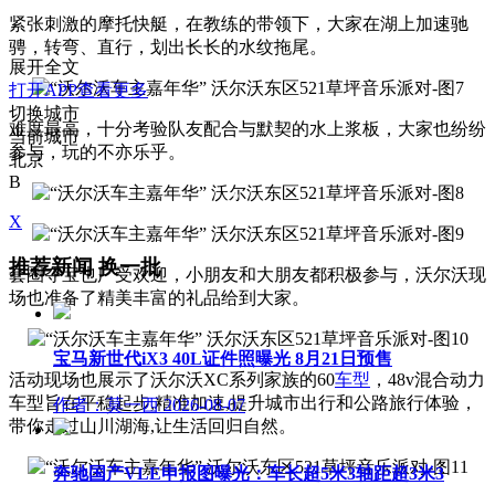
紧张刺激的摩托快艇，在教练的带领下，大家在湖上加速驰
骋，转弯、直行，划出长长的水纹拖尾。
展开全文
打开APP查看更多
切换城市
难度最高，十分考验队友配合与默契的水上浆板，大家也纷纷
当前城市
参与，玩的不亦乐乎。
北京
B
X
推荐新闻
换一批
套圈夺宝也广受欢迎，小朋友和大朋友都积极参与，沃尔沃现
场也准备了精美丰富的礼品给到大家。
宝马新世代iX3 40L证件照曝光 8月21日预售
活动现场也展示了沃尔沃XC系列家族的60
车型
，48v混合动力
车型旨在平稳起步,精准加速,提升城市出行和公路旅行体验，
作者：莫一西
2026-08-07
带你走过山川湖海,让生活回归自然。
奔驰国产VLE申报图曝光：车长超5米3轴距超3米3