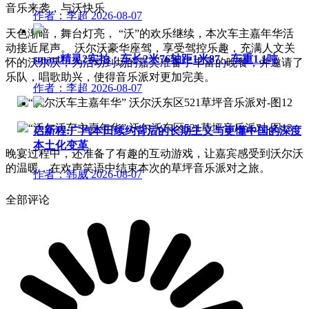
音乐来袭，与沃快乐
作者：李超
2026-08-07
天色渐暗，舞台灯亮， “沃”的欢乐继续，本次车主嘉年华活
动接近尾声。 沃尔沃豪华座驾，享受驾控乐趣，充满人文关
smart精灵2实拍：车长2米76轴距1米87，车重1.1吨
怀的沃尔沃，为活动到场的嘉宾准备了丰富的晚餐，并邀请了
乐队，唱歌助兴，使得音乐派对更加完美。
作者：李超
2026-08-07
启新程:广汽本田续约背后的长期主义与更懂中国的深度
本土化变革
晚宴过程中，还准备了有趣的互动游戏，让嘉宾感受到沃尔沃
的温暖，在欢声笑语中结束本次的草坪音乐派对之旅。
作者：韩威
2026-08-07
全部评论