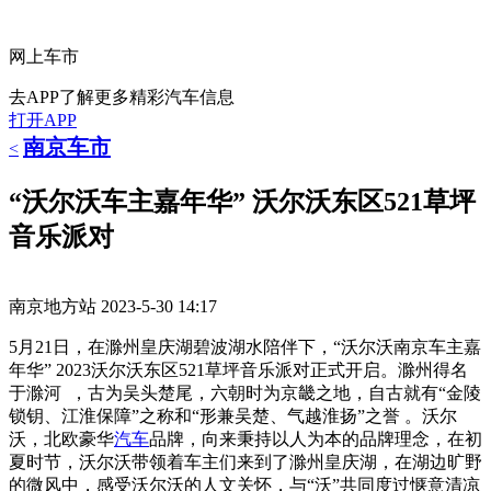
网上车市
去APP了解更多精彩汽车信息
打开APP
南京车市
<
“沃尔沃车主嘉年华” 沃尔沃东区521草坪
音乐派对
南京地方站
2023-5-30 14:17
5月21日，在滁州皇庆湖碧波湖水陪伴下，“沃尔沃南京车主嘉
年华” 2023沃尔沃东区521草坪音乐派对正式开启。滁州得名
于滁河 ，古为吴头楚尾，六朝时为京畿之地，自古就有“金陵
锁钥、江淮保障”之称和“形兼吴楚、气越淮扬”之誉 。沃尔
沃，北欧豪华
汽车
品牌，向来秉持以人为本的品牌理念，在初
夏时节，沃尔沃带领着车主们来到了滁州皇庆湖，在湖边旷野
的微风中，感受沃尔沃的人文关怀，与“沃”共同度过惬意清凉