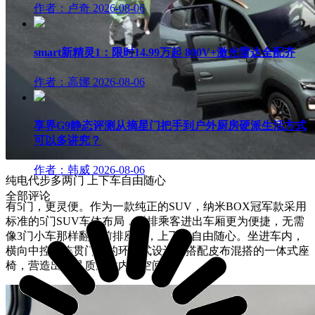
作者：卢奇
2026-08-06
smart新精灵1：限时14.99万起 800V+激光雷达全配齐
作者：高娜
2026-08-06
享界G9静态评测从摘星门把手到户外厨房硬派生活方式
可以多讲究？
作者：韩威
2026-08-06
纯电代步多两门 上下车自由随心
全部评论
有5门，更灵便。作为一款纯正的SUV，纳米BOX冠军款采用
标准的5门SUV车体布局，后排乘客进出车厢更为便捷，无需
像3门小车那样翻折前排座椅，上下车自由随心。坐进车内，
横向中控台连贯门板的环抱式设计，搭配皮布混搭的一体式座
椅，营造出极具质感的内部空间。