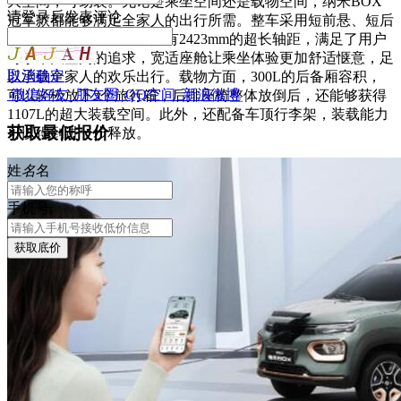
大空间，可劲装。无论是乘坐空间还是载物空间，纳米BOX
请
登录
后发表评论
冠军款都能够满足全家人的出行所需。整车采用短前悬、短后
悬、大轴长比的设计，拥有2423mm的超长轴距，满足了用户
对小车大空间的追求，宽适座舱让乘坐体验更加舒适惬意，足
取消
确定
以承载全家人的欢乐出行。载物方面，300L的后备厢容积，
微信好友
朋友圈
QQ空间
新浪微博
可以轻松放下3个旅行箱，后排座椅整体放倒后，还能够获得
1107L的超大装载空间。此外，还配备车顶行李架，装载能力
获取最低报价
可以得到进一步释放。
姓
名
名
手机号
获取底价