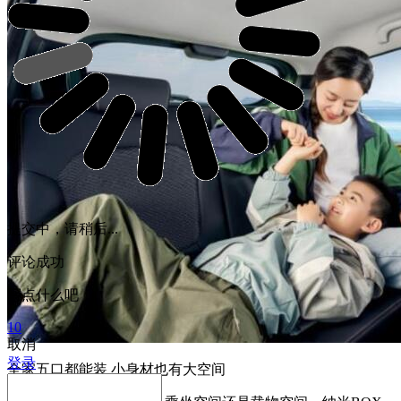
提交中，请稍后...
评论成功
写点什么吧
10
取消
登录
全家五口都能装 小身材也有大空间