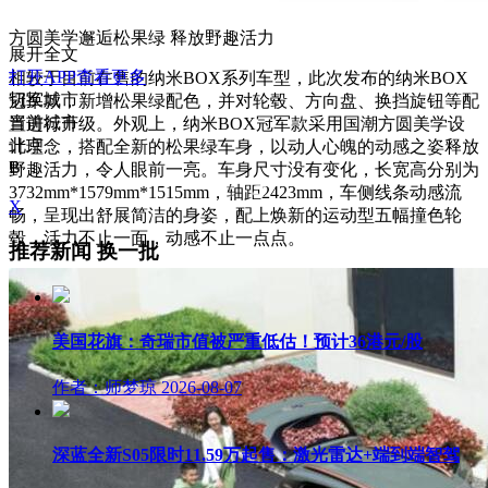
方圆美学邂逅松果绿 释放野趣活力
展开全文
打开APP查看更多
相较于目前在售的纳米BOX系列车型，此次发布的纳米BOX
切换城市
冠军款，新增松果绿配色，并对轮毂、方向盘、换挡旋钮等配
当前城市
置进行升级。外观上，纳米BOX冠军款采用国潮方圆美学设
北京
计理念，搭配全新的松果绿车身，以动人心魄的动感之姿释放
B
野趣活力，令人眼前一亮。车身尺寸没有变化，长宽高分别为
3732mm*1579mm*1515mm，轴距2423mm，车侧线条动感流
X
畅，呈现出舒展简洁的身姿，配上焕新的运动型五幅撞色轮
毂，活力不止一面，动感不止一点点。
推荐新闻
换一批
美国花旗：奇瑞市值被严重低估！预计36港元/股
作者：师梦琼
2026-08-07
深蓝全新S05限时11.59万起售：激光雷达+端到端智驾