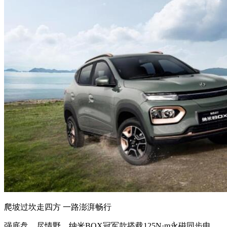
爬坡过坎走四方 一路澎湃畅行
强底盘，尽情野。纳米BOX冠军款搭载125N·m永磁同步电