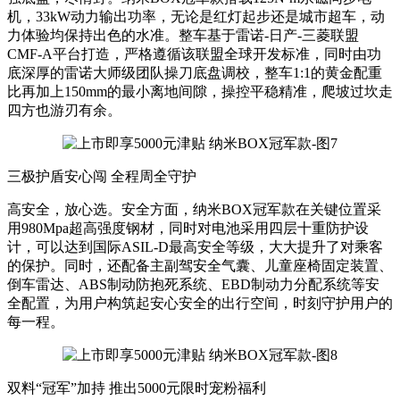
机，33kW动力输出功率，无论是红灯起步还是城市超车，动
力体验均保持出色的水准。整车基于雷诺-日产-三菱联盟
CMF-A平台打造，严格遵循该联盟全球开发标准，同时由功
底深厚的雷诺大师级团队操刀底盘调校，整车1:1的黄金配重
比再加上150mm的最小离地间隙，操控平稳精准，爬坡过坎走
四方也游刃有余。
三极护盾安心闯 全程周全守护
高安全，放心选。安全方面，纳米BOX冠军款在关键位置采
用980Mpa超高强度钢材，同时对电池采用四层十重防护设
计，可以达到国际ASIL-D最高安全等级，大大提升了对乘客
的保护。同时，还配备主副驾安全气囊、儿童座椅固定装置、
倒车雷达、ABS制动防抱死系统、EBD制动力分配系统等安
全配置，为用户构筑起安心安全的出行空间，时刻守护用户的
每一程。
双料“冠军”加持 推出5000元限时宠粉福利