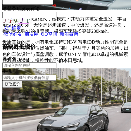
请
登录
后发表评论
在Super Race赛道模式，该模式下其动力将被完全激发，零百
加速仅需6.5s，无论是起步加速，中段爆发，还是高速冲刺，
取消
确定
都能带来强烈的推背感，极限车速轻松突破230km/h。
微信好友
朋友圈
QQ空间
新浪微博
毋庸置疑的是，拥有电驱加持UNI-V 智电iDD动力性能完全是
获取最低报价
在降维打击同价位燃油车。同时，得益于方舟架构的加持，出
色的车体设计与底盘调教，赋予UNI-V 智电iDD卓越的机械素
姓
名
名
质和运动潜能，操控性能不输本田思域。
手机号
获取底价