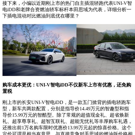
接下来，小编以近期刚上市的热门自主插混轿跑代表UNI-V智
电iDD和老牌合资燃油轿车标杆本田思域为代表，详细分析一
下插电混动对比燃油到底优在哪里？
购车成本更优：UNI-V智电iDD不仅新车上市有优惠，还免购
置税
刚上市的长安UNI-V智电iDD，是一款五门掀背的插电轿跑车
型，新车共两款配置，分别是指导价14.49万元的智趣型和指
导价15.99万元的智酷型。除了常规的超值现金礼、超省焕新
礼、超享尊享礼、超智互联礼、超能无忧礼等丰厚购车礼遇，
还推出前1万名购车限时优惠价13.99万元起的惊喜价格。这个
定价可谓是相当有意思，与直接竞争对手思域的燃油版价格相