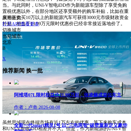
当。与此同时，UNI-V智电iDD作为新能源车型除了享受免购
置税优惠以外，在部分地区还享受额外的购车补贴，比如在重
庆地区购买10万以上的新能源汽车可获得3000元市级财政资金
展开全文
补贴，相当于13.99万元限时优惠价已经非常接近落地价了。
打开APP查看更多
切换城市
当前城市
北京
B
X
推荐新闻
换一批
阿维塔07L限时权益价21.99万起，张凌赫成首位车主
作者：卢奇
2026-08-08
虽然思域现在终端市场有近1万左右的优惠，算下来购车成本
全新一代smart精灵1号 以“三电两智”破壁重新定义豪华
和UNI-V智电iDD相差并不大。但是，作为新能源的UNI-V智