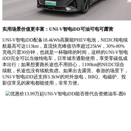
实用场景价值更丰富：UNI-V智电iDD可油可电可露营
UNI-V智电iDD配备18.4kWh高聚能PHEV电池，NEDC纯电续
航最高可达113km，直流快充峰值功率超过25kW，30%-80%
充电只需30分钟，也就是一杯咖啡的时间，这样的UNI-V智电
iDD完全可以当做纯电车，日常城市通勤使用，享受零碳低成
本出行；如果想要跑长途也不用担心，1100km的NEDC综合
续航，长途也没有续航焦虑。如果出去露营、春游的场景下，
UNI-V智电iDD还支持3.3kW的对外放电，BBQ、电磁炉、投
影仪常见的家电都能使用，非常方便。
当然，相比纯燃油汽车，可能大家还对电池安全有疑虑。而
UNI-V智电iDD搭载的全温域电池温控系统，可以保证在零下
35℃至55℃环境温度区间，车辆性能都能稳定发挥，寒冬酷暑
也不担心电池问题。并且，UNI-V智电iDD还集成了AEB自动
紧急刹车、FCW前碰撞预警、LDW车道偏离预警等多项主动