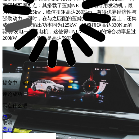
面同样可圈可点：其搭载了蓝鲸NE1.5T混动专用发动机，最
大额定功率125kw，峰值扭矩高达260N.m，兼得优异经济性与
强劲动力。同时，在与之匹配的蓝鲸六速电驱变速器上，还集
成了一台最大输出功率同为125kW，峰值扭矩高达330N.m的
驱动/发电一体式电机，这使得UNI-V智电iDD的综合功率超过
200kW，综合扭矩更是高达590N·m。
提交中，请稍后...
评论成功
写点什么吧
75
取消
登录