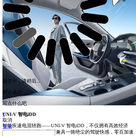
提交中，请稍后...
评论成功
写点什么吧
UNI-V 智电iDD
7
取消
智能疾速电混轿跑——UNI-V 智电iDD，不仅拥有高效经济
登录
性、可靠的安全性，同时兼具一骑绝尘的驾驶快感，零百加速