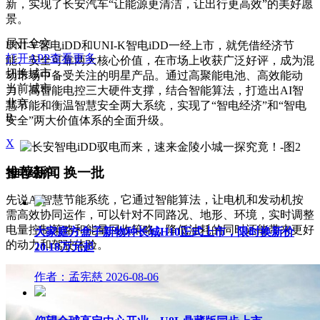
新，实现了长安汽车“让能源更清洁，让出行更高效”的美好愿
景。
展开全文
UNI-V智电iDD和UNI-K智电iDD一经上市，就凭借经济节
打开APP查看更多
能、安全可靠两大核心价值，在市场上收获广泛好评，成为混
切换城市
动市场中备受关注的明星产品。通过高聚能电池、高效能动
当前城市
力、高智能电控三大硬件支撑，结合智能算法，打造出AI智
北京
慧节能和衡温智慧安全两大系统，实现了“智电经济”和“智电
B
安全”两大价值体系的全面升级。
X
推荐新闻
换一批
智电经济
先说AI智慧节能系统，它通过智能算法，让电机和发动机按
需高效协同运作，可以针对不同路况、地形、环境，实时调整
电量控制策略和能量回收策略，降低油耗的同时还能带来更好
大家庭方盒子新物种长城H10正式上市，限时换新价
的动力和驾驶体验。
20.18万元起
作者：孟宪慈
2026-08-06