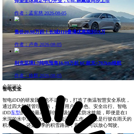
仰望全球高定中心开业，U8L鼎藏版同步上市
作者：孟宪慈
2026-08-05
售价20.98万起！长城H10叠满优惠能到19万
作者：卢奇
2026-08-05
别克至境L7纯电预售16.99万起 6C超充+702km续航
作者：徐辉
2026-08-05
全部评论
智电安全
智电iDD的研发团队也不遗余力，打造了衡温智慧安全系统，
通过四大智慧管理策略，保障用户的绿色、安全出行。智电
iDD
车型
的电池最高达到IP68级的防尘防水性能，即便是在1
米深的水中浸泡30分钟，仍能正常工作，不论是行驶在雨天的
积水路面，还是冬季的积雪路面，用户都可以放心驾驶。