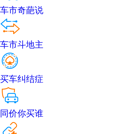
车市奇葩说
车市斗地主
买车纠结症
同价你买谁