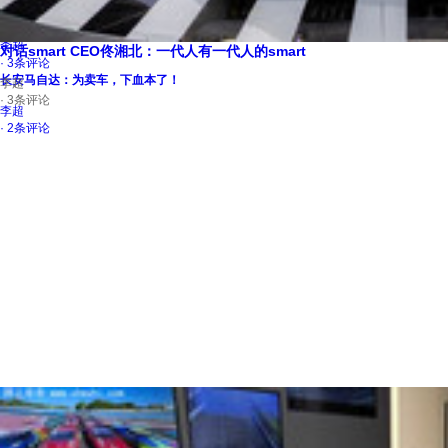
三大首款加持 一汽-大众 ID.AURA T6下半年上市
李超
对话smart CEO佟湘北：一代人有一代人的smart
· 3条评论
长安马自达：为卖车，下血本了！
李超
· 3条评论
李超
· 2条评论