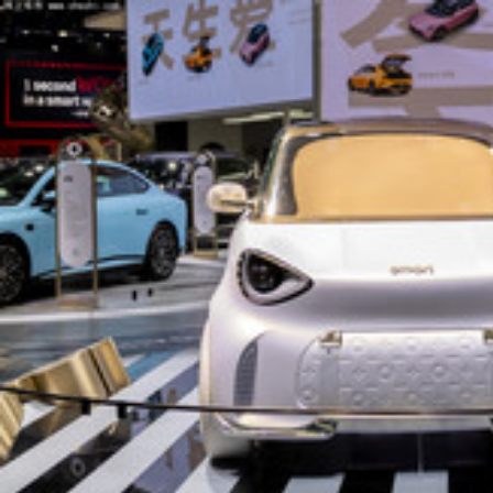
网上车市
北京
[切换]
全部城市>>
网上车市
>
资讯首页
>
行业分析
>
高端访谈
高端访谈
上汽奥迪谢施奇：AUDI第二款车就“爆”了！
李超
· 6条评论
傅强谈E7X：奥迪 VS 小米，我们压根不怕比
李超
· 6条评论
26.98万！陶海龙谈：奥迪E7X 为什么定这个价？
李超
· 7条评论
对话：法拉利全球CEO “创新！必须改变视角”
李龙云汉
· 3条评论
奔驰CTO：未来S级或用更多物理按键，油车、电车设计将逐渐趋同
李超
· 63条评论