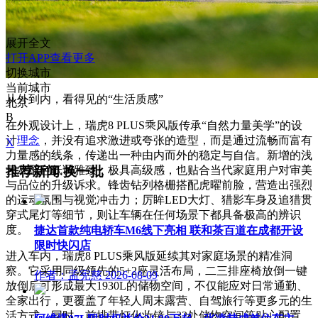
展开全文
打开APP查看更多
切换城市
当前城市
从外到内，看得见的“生活质感”
北京
B
在外观设计上，瑞虎8 PLUS乘风版传承“自然力量美学”的设
计
理念
，并没有追求激进或夸张的造型，而是通过流畅而富有
X
力量感的线条，传递出一种由内而外的稳定与自信。新增的浅
推荐新闻
换一批
云灰配色低调雅致，极具高级感，也贴合当代家庭用户对审美
与品位的升级诉求。锋齿钻列格栅搭配虎曜前脸，营造出强烈
的运动氛围与视觉冲击力；厉眸LED大灯、猎影车身及追猎贯
穿式尾灯等细节，则让车辆在任何场景下都具备极高的辨识
度。
捷达首款纯电轿车M6线下亮相 联和茶百道在成都开设
限时快闪店
进入车内，瑞虎8 PLUS乘风版延续其对家庭场景的精准洞
察。它采用同级领先的5+2座灵活布局，二三排座椅放倒一键
作者：孟宪慈
2026-08-09
放倒后可形成最大1930L的储物空间，不仅能应对日常通勤、
全家出行，更覆盖了年轻人周末露营、自驾旅行等更多元的生
活方式。同时，前排带灯化妆镜与32处储物空间等贴心配置，