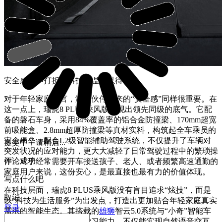
安全感从不打折，科技力温柔以待
对于年轻家庭而言，满级伙伴带来的“安全感”同样很重要。在
这一点上，瑞虎8 PLUS乘风版展现出领先同级的底气。它配
备的磐石车身，采用84%覆盖率的铝合金防撞梁、170mm超宽
前吸能盒、2.8mm超厚防撞梁等真材实料，构筑起全车乘员的
安全堡垒，配合L2级智能辅助驾驶系统，不仅提升了车辆对
提交中，请稍后...
突发状况的应对能力，更大大减轻了日常驾驶过程中的繁琐操
评论成功
作。对于经常需要开车接送孩子、老人、或者频繁高速通勤的
家庭用户来说，这份安心，是最直接也最有力的价值体现。
写点什么吧
在科技层面，瑞虎8 PLUS乘风版没有盲目追求“炫技”，而是
取消
以“科技为生活服务”为出发点，打造出更加贴合年轻家庭真实
登录
需求的智能生态。其搭载的
雄狮
智云5.0系统与“小奇”智能车
管家，具备成长型深度学习能力，不仅能实现自然语音交互、