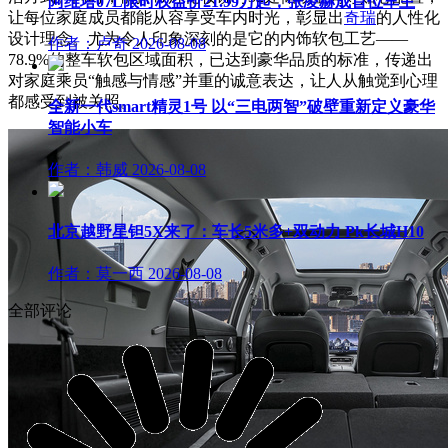
阿维塔07L限时权益价21.99万起，张凌赫成首位车主
让每位家庭成员都能从容享受车内时光，彰显出
奇瑞
的人性化
设计理念。尤为令人印象深刻的是它的内饰软包工艺——
作者：卢奇
2026-08-08
78.9%的整车软包区域面积，已达到豪华品质的标准，传递出
对家庭乘员“触感与情感”并重的诚意表达，让人从触觉到心理
都感受到被关照。
全新一代smart精灵1号 以“三电两智”破壁重新定义豪华
智能小车
作者：韩威
2026-08-08
北京越野星钽5X来了：车长5米多+双动力 Pk长城H10
作者：莫一西
2026-08-08
全部评论