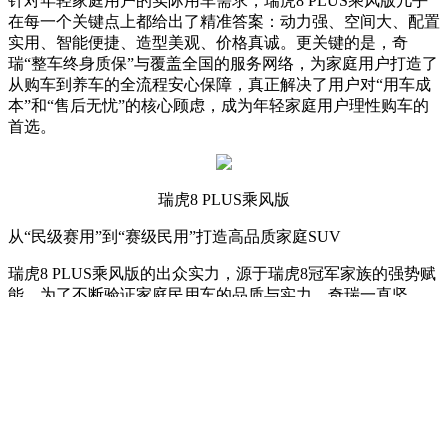
针对年轻家庭用户的实际用车需求，瑞虎8 PLUS乘风版几乎
在每一个关键点上都给出了精准答案：动力强、空间大、配置
实用、智能便捷、造型美观、价格真诚。更关键的是，奇
瑞“整车终身质保”与覆盖全国的服务网络，为家庭用户打造了
从购车到养车的全流程安心保障，真正解决了用户对“用车成
本”和“售后无忧”的核心顾虑，成为年轻家庭用户理性购车的
首选。
瑞虎8 PLUS乘风版
从“民级赛用”到“赛级民用”打造高品质家庭SUV
瑞虎8 PLUS乘风版的出众实力，源于瑞虎8冠军家族的强势赋
能。为了不断验证家庭民用车的品质与实力，奇瑞一直坚
持“民级赛用”，将普
通用
户的家庭用车，投入各类专业赛道中
接受严苛考验，以比赛现场的实测与成绩来检验技术与品质。
近年来，瑞虎8冠军家族参加了国际环塔拉力赛、CCPC性能
大赛以及COC越野锦标赛等诸多赛事并多次取得亮眼成绩，
五年五夺环塔“量产组乘用车冠军”，在赛道为实力正名。
通过高强度、高难度的赛事实战，奇瑞不断打磨技术、验证性