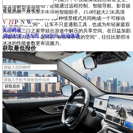
语义理解和情景联动，还能通过远程控制、智能导航、影音娱
请
登录
后发表评论
乐等功能，成为车主生活的智能助手。15.6吋超大2.5K高清
屏、Sony 8扬环绕音响与多种情景模式共同构成一个可移动
的“家庭第三空间”，让车不只是通勤工具，也成为年轻家庭双
取消
确定
人出行或三口之家带娃出游途中解压的共享空间。在日益加剧
微信好友
朋友圈
QQ空间
新浪微博
的都市压力之下，这样的“有情绪价值的空间”，往往比那些冷
冰冰的性能参数更有说服力。
获取最低报价
姓
名
名
手机号
获取底价