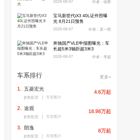
2026-08-07
作者：徐辉
宝马新世代iX3 40L证件照曝
光 8月21日预售
2026-08-07
作者：莫一西
奔驰国产VLE申报图曝光：车
长超5米3轴距超3米3
2026-08-07
作者：李超
车系排行
更多>
1.
五菱宏光
4.6万起
车型图片
参数配置
2.
途观
18.98万起
车型图片
参数配置
3.
朗逸
8万起
车型图片
参数配置