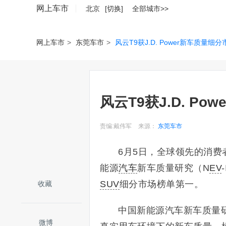
网上车市
北京
[切换]
全部城市>>
网上车市
>
东莞车市
>
风云T9获J.D. Power新车质量细
风云T9获J.D. P
责编:戴伟军
来源：
东莞车市
6月5日，全球领先的消费者洞
能源
汽车
新车质量研究（N
EV
SUV
细分市场榜单第一。
收藏
中国新能源汽车新车质量研
微博