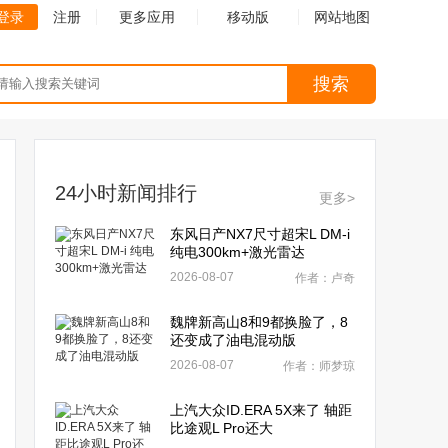
登录
注册
更多应用
移动版
网站地图
搜索
24小时新闻排行
更多>
东风日产NX7尺寸超宋L DM-i
纯电300km+激光雷达
2026-08-07
作者：卢奇
魏牌新高山8和9都换脸了，8
还变成了油电混动版
2026-08-07
作者：师梦琼
上汽大众ID.ERA 5X来了 轴距
比途观L Pro还大