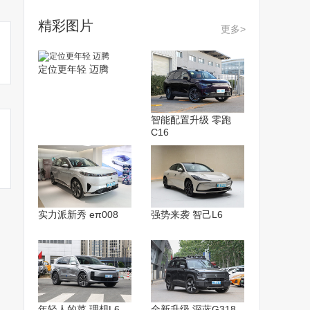
精彩图片
更多>
定位更年轻 迈腾
智能配置升级 零跑
C16
实力派新秀 eπ008
强势来袭 智己L6
年轻人的菜 理想L6
全新升级 深蓝G318