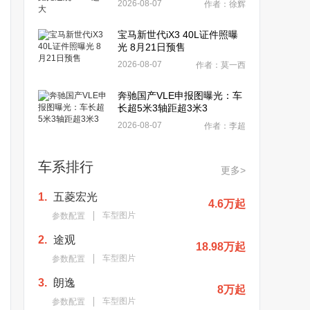
2026-08-07
作者：徐辉
宝马新世代iX3 40L证件照曝
光 8月21日预售
2026-08-07
作者：莫一西
奔驰国产VLE申报图曝光：车
长超5米3轴距超3米3
2026-08-07
作者：李超
车系排行
更多>
1.
五菱宏光
4.6万起
车型图片
参数配置
2.
途观
18.98万起
车型图片
参数配置
3.
朗逸
8万起
车型图片
参数配置