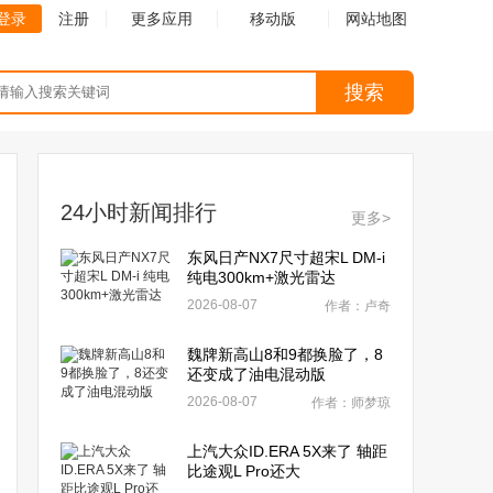
登录
注册
更多应用
移动版
网站地图
搜索
24小时新闻排行
更多>
东风日产NX7尺寸超宋L DM-i
纯电300km+激光雷达
2026-08-07
作者：卢奇
魏牌新高山8和9都换脸了，8
还变成了油电混动版
2026-08-07
作者：师梦琼
上汽大众ID.ERA 5X来了 轴距
比途观L Pro还大