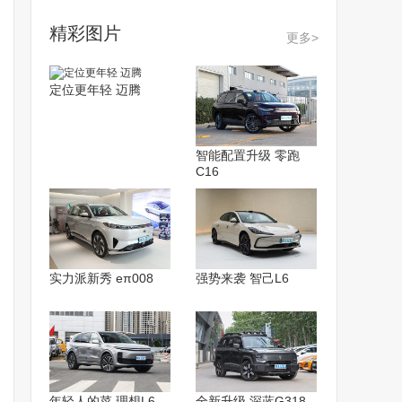
精彩图片
更多>
定位更年轻 迈腾
智能配置升级 零跑
C16
实力派新秀 eπ008
强势来袭 智己L6
年轻人的菜 理想L6
全新升级 深蓝G318