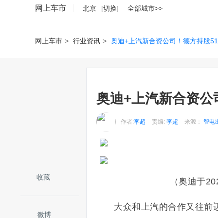
网上车市
北京
[切换]
全部城市>>
网上车市
>
行业资讯
>
奥迪+上汽新合资公司！德方持股5
奥迪+上汽新合资公
作者:
李超
责编:
李超
来源：
智电
收藏
（奥迪于20
大众和上汽的合作又往前
微博