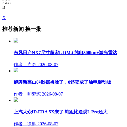
北京
B
X
推荐新闻
换一批
东风日产NX7尺寸超宋L DM-i 纯电300km+激光雷达
作者：卢奇
2026-08-07
魏牌新高山8和9都换脸了，8还变成了油电混动版
作者：师梦琼
2026-08-07
上汽大众ID.ERA 5X来了 轴距比途观L Pro还大
作者：徐辉
2026-08-07