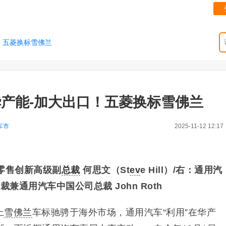
！五菱换标雪佛兰
华产能-加大出口！五菱换标雪佛兰
车市
2025-11-12 12:17
零售创新高级副
总裁
何思文（St
ev
e Hill）/右：通用汽
兼通用汽车中国公司总裁 John Roth
上
雪佛兰
车标驰骋于海外市场，通用汽车“利用”在华产