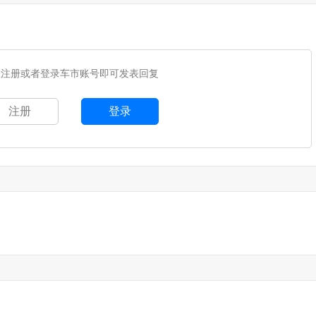
您注册或者登录车市账号即可发表回复
注册
登录