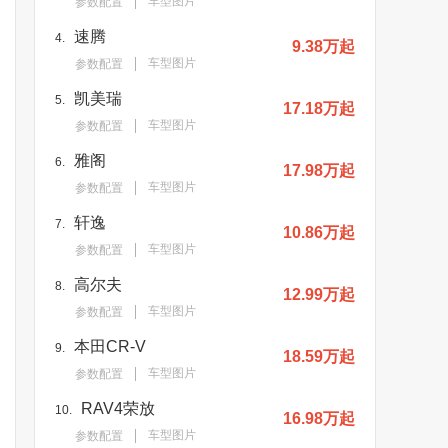
车型图片
参数配置
速腾
4.
9.38万起
车型图片
参数配置
凯美瑞
5.
17.18万起
车型图片
参数配置
雅阁
6.
17.98万起
车型图片
参数配置
轩逸
7.
10.86万起
车型图片
参数配置
高尔夫
8.
12.99万起
车型图片
参数配置
本田CR-V
9.
18.59万起
车型图片
参数配置
RAV4荣放
10.
16.98万起
车型图片
参数配置