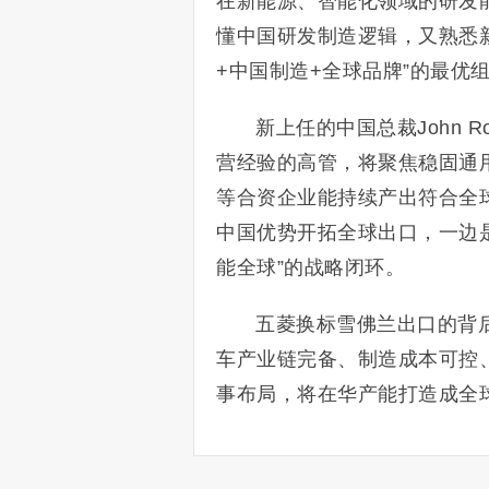
在新能源、智能化领域的研发
懂中国研发制造逻辑，又熟悉
+中国制造+全球品牌”的最优
新上任的中国总裁John 
营经验的高管，将聚焦稳固通
等合资企业能持续产出符合全
中国优势开拓全球出口，一边是
能全球”的战略闭环。
五菱换标雪佛兰出口的背
车产业链完备、制造成本可控
事布局，将在华产能打造成全球