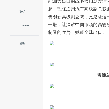
能加大出口的战略蓝图愈发清
起，现任通用汽车高级副总裁
微信
售创新高级副总裁，更是让这
一辙：让深耕中国市场的高管
Qzone
制造的优势，赋能全球出口。
团购
雪佛兰