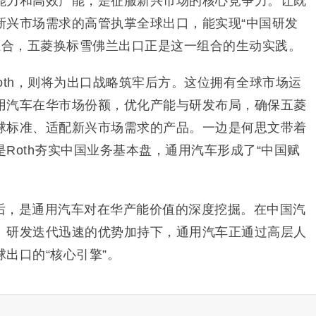
能力和高效产能，是征服新兴市场的核心竞争力。让既
新兴市场需求的高管执掌全球出口，能实现“中国研发
组合，五菱换标雪佛兰出口正是这一组合的生动实践。
Roth，则将为出口战略筑牢后方。这位拥有全球市场运
用汽车在华市场份额，优化产能与研发布局，确保五菱
球标准、适配新兴市场需求的产品。一边是何思文带着
Roth夯实中国业务基本盘，通用汽车形成了“中国赋
后，是通用汽车对在华产能价值的深度挖掘。在中国汽
、研发迭代迅速的优势加持下，通用汽车正通过高层人
出口的“核心引擎”。