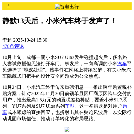
<
静默13天后，小米汽车终于发声了！
李超
2025-10-24 15:30
478条评论
10月上旬，成都一辆小米SU7 Ultra发生碰撞起火后，
多名路
人尝试救援但无法打开车门。事发后，一向高调的小米
汽车
罕
见选择了“静默处理”。该事件在网络上持续发酵
，有关小米汽
车隐藏式门把手的设计安全问题成为公众焦点。
10月24日，小米汽车终于传来重磅消息——推出跨年购置税补
贴方案，针对2025年11月30日前锁单且因厂商原因跨年交付的
用户，推出最高1.5万元的购置税差额补贴，覆盖小米SU7系
列、YU7系列及SU7 Ultra系列
车型
。这一举措既是对用户
购
车
成本顾虑的直接回应，也折射出其在舆论风波后，以实际行
动巩固市场信任、推动订单转化的布局思路。