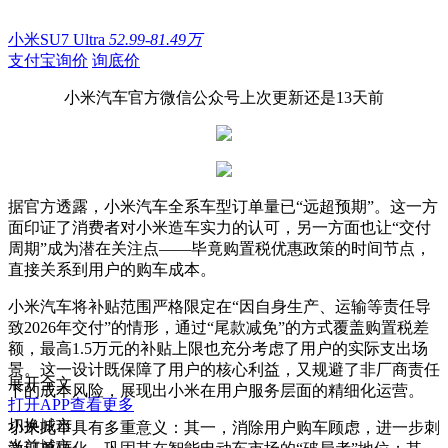
小米SU7 Ultra
52.99-81.49万
支付宝询价
询底价
小米汽车官方微信公众号上次更新还是13天前
据官方透露，小米汽车全系车型订单量已“远超预期”。这一方
面印证了消费者对小米造车实力的认可，另一方面也让“交付
周期”成为潜在关注点——毕竟购置税优惠政策的时间节点，
直接关系到用户的购车成本。
小米汽车将补贴范围严格限定在“因自身生产、运输等责任导
致2026年交付”的情形，通过“尾款减免”的方式覆盖购置税差
额，最高1.5万元的补贴上限也充分考虑了用户的实际支出场
景。这一设计既保障了用户的核心利益，又规避了非厂商责任
展开全文
下的成本风险，展现出小米在用户服务层面的精细化运营。
打开APP查看更多
切换城市
小米此举具有多重意义：其一，消除用户购车顾虑，进一步刺
当前城市