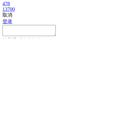
478
13700
取消
登录
请
登录
后发表评论
取消
确定
微信好友
朋友圈
QQ空间
新浪微博
获取最低报价
姓
名
名
手机号
获取底价