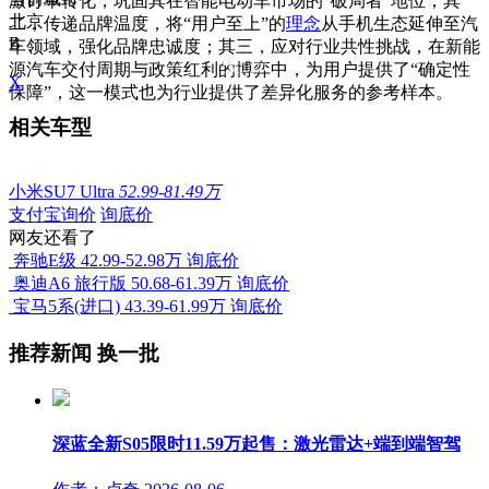
激订单转化，巩固其在智能电动车市场的“破局者”地位；其
北京
二，传递品牌温度，将“用户至上”的
理念
从手机生态延伸至汽
B
车领域，强化品牌忠诚度；其三，应对行业共性挑战，在新能
源汽车交付周期与政策红利的博弈中，为用户提供了“确定性
X
保障”，这一模式也为行业提供了差异化服务的参考样本。
相关车型
小米SU7 Ultra
52.99-81.49万
支付宝询价
询底价
网友还看了
奔驰E级
42.99-52.98万
询底价
奥迪A6 旅行版
50.68-61.39万
询底价
宝马5系(进口)
43.39-61.99万
询底价
推荐新闻
换一批
深蓝全新S05限时11.59万起售：激光雷达+端到端智驾