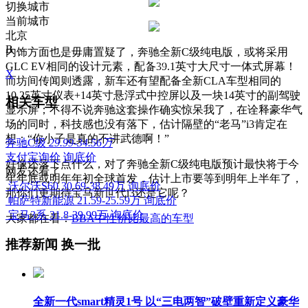
切换城市
当前城市
北京
B
内饰方面也是毋庸置疑了，奔驰全新C级纯电版，或将采用
GLC EV相同的设计元素，配备39.1英寸大尺寸一体式屏幕！
X
而坊间传闻则透露，新车还有望配备全新CLA车型相同的
10.25英寸仪表+14英寸悬浮式中控屏以及一块14英寸的副驾驶
相关车型
显示屏；不得不说奔驰这套操作确实惊呆我了，在诠释豪华气
场的同时，科技感也没有落下，估计隔壁的“老马”i3肯定在
想：“你小子是真的不讲武德啊！”
奔驰C级
29.99-34.56万
支付宝询价
询底价
好像还落下点什么，对了奔驰全新C级纯电版预计最快将于今
网友还看了
年年底或明年年初全球首发，估计上市要等到明年上半年了，
沃尔沃S60
30.69-38.49万
询底价
那你们更期待宝马新世代i3还是它呢？
帕萨特新能源
21.59-25.59万
询底价
宝马3系
31.8-39.99万
询底价
大家都在看：
BBA中性价比最高的车型
推荐新闻
换一批
全新一代smart精灵1号 以“三电两智”破壁重新定义豪华