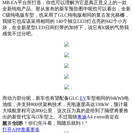
MB.EA平台所打造，你也可以理解为它是真正意义上的一款
全新纯电产品。那从发布的新车预告图中呢也可以看出，全新
C级纯电版车型，也采用了GLC纯电版相同的复古发光格栅，
我猜它也应该采用相同的 140个独立LED灯点亮的942个小方
块，在全新星型LED日间灯带的加持下，说它有E级的气势我
感觉不过分吧。
而动力部分呢，新车也有望配备GLC
EV
车型相同的94kWh电
池组，并支持800伏架构技术，充电速度高达330kW，预计最
大续航里程可达800公里，这次压力真的是给到了隔壁将要推
出的新世代宝马i3车型上。不过我猜
奥迪
A4 e-tron肯定在
想：“没事！你们先斗着，我随后就到！”
展开全文
打开APP查看更多