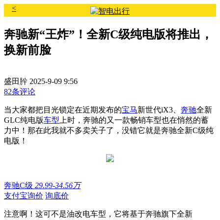
<
奔驰新“王炸”！全新C级纯电版将推出，
换新前脸
盛田肸
2025-9-09 9:56
82条评论
当大家都把目光锁定在近期发布的
宝马
新世代iX3、
奔驰
全新
GLC纯电版
车型
上时，奔驰的又一款畅销车型也在悄然的蓄
力中！那在此我就不多卖关子了，没错它就是奔驰全新C级纯
电版！
奔驰C级
29.99-34.56万
支付宝询价
询底价
注意啊！这可不是油改电车型，它将基于奔驰旗下全新