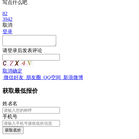
写点什么吧
82
3942
取消
登录
请
登录
后发表评论
取消
确定
微信好友
朋友圈
QQ空间
新浪微博
获取最低报价
姓
名
名
手机号
获取底价