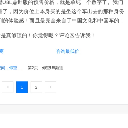
望U8L鼎世版的预售价格，就是单纯一个数字了。我们
量了，因为价位上本身买的是坐这个车出去的那种身份
达到的体验感！而且是完全来自于中国文化和中国车的！
”是真够顶的！你觉得呢？评论区告诉我！
商
咨询最低价
8L 鼎世版“太
第2页
:
仰望U8频道
<
1
2
>