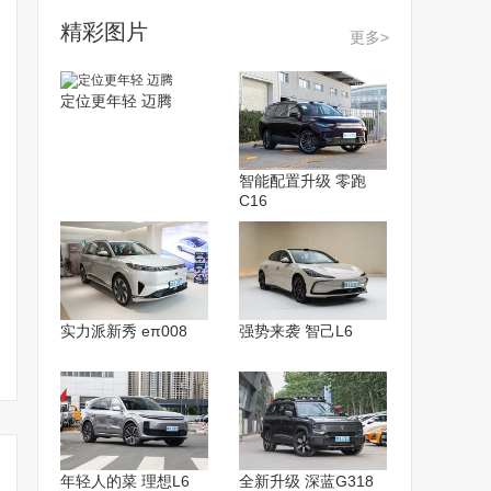
精彩图片
更多>
定位更年轻 迈腾
智能配置升级 零跑
C16
实力派新秀 eπ008
强势来袭 智己L6
年轻人的菜 理想L6
全新升级 深蓝G318