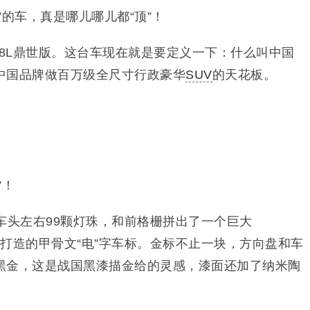
”的车，真是哪儿哪儿都“顶”！
U8L鼎世版。这台车现在就是要定义一下：什么叫中国
中国品牌做百万级全尺寸行政豪华
SUV
的天花板。
”！
车头左右99颗灯珠，和前格栅拼出了一个巨大
纯金打造的甲骨文“电”字车标。金标不止一块，方向盘和车
黑金，这是战国黑漆描金给的灵感，漆面还加了纳米陶