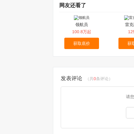
网友还看了
领航员
雷克
100.8万起
1
获取底价
获
发表评论
（共
0
条评论）
请