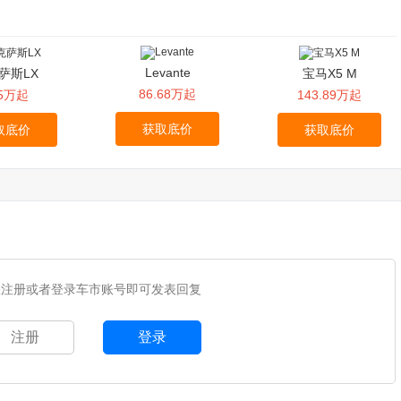
Levante
萨斯LX
宝马X5 M
86.68万起
25万起
143.89万起
获取底价
取底价
获取底价
您注册或者登录车市账号即可发表回复
注册
登录