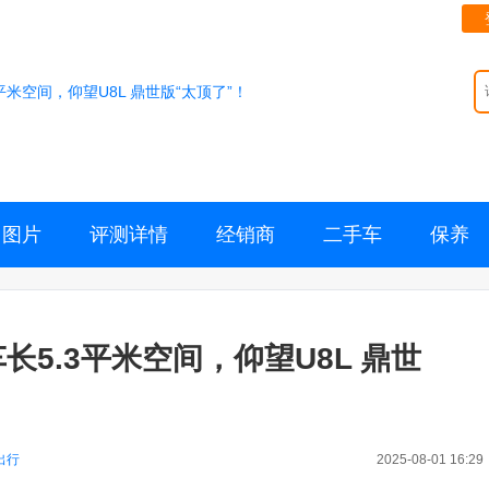
3平米空间，仰望U8L 鼎世版“太顶了”！
图片
评测详情
经销商
二手车
保养
车长5.3平米空间，仰望U8L 鼎世
出行
2025-08-01 16:29