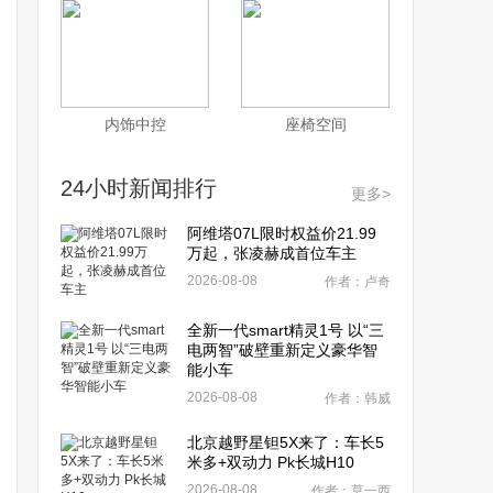
内饰中控
座椅空间
24小时新闻排行
更多>
阿维塔07L限时权益价21.99
万起，张凌赫成首位车主
2026-08-08
作者：卢奇
全新一代smart精灵1号 以“三
电两智”破壁重新定义豪华智
能小车
2026-08-08
作者：韩威
北京越野星钽5X来了：车长5
米多+双动力 Pk长城H10
2026-08-08
作者：莫一西