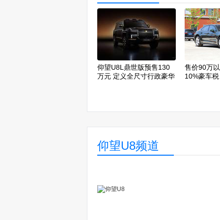
仰望U8L鼎世版预售130
售价90万
万元 定义全尺寸行政豪华
10%豪车税
SUV全新高度
仰望U8频道