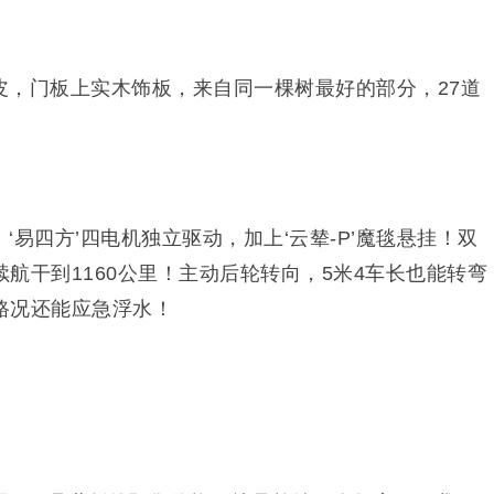
真皮，门板上实木饰板，来自同一棵树最好的部分，27道
‘易四方’四电机独立驱动，加上‘云辇-P’魔毯悬挂！双
航干到1160公里！主动后轮转向，5米4车长也能转弯
路况还能应急浮水！