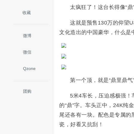
太疯狂了！这台长得像“鼎
收藏
这就是预售130万的仰望
文化造出的中国豪华，什么是
微博
微信
Qzone
第一个顶，就是“鼎里鼎气
团购
5米4车长，压迫感极强！
的“鼎”字。车头正中，24K
尾还各有一块。配色是专属的
瓷，好看又抗刮！