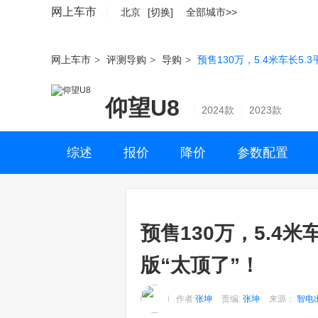
网上车市
北京
[切换]
全部城市>>
网上车市
>
评测导购
>
导购
>
预售130万，5.4米车长5.
仰望U8
2024款
2023款
综述
报价
降价
参数配置
预售130万，5.4米
版“太顶了”！
作者:
张坤
责编:
张坤
来源：
智电