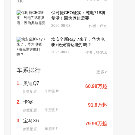
保时捷CEO证实：纯电718将
复活！因为奥迪需要
2026-08-08
作者：卢奇
埃安全新Ray 7来了，华为电
驱+激光雷达能打吗？
2026-08-08
作者：师梦琼
车系排行
更多>
1.
奥迪Q7
60.98万起
车型图片
参数配置
2.
卡宴
91.8万起
车型图片
参数配置
3.
宝马X6
79.99万起
车型图片
参数配置