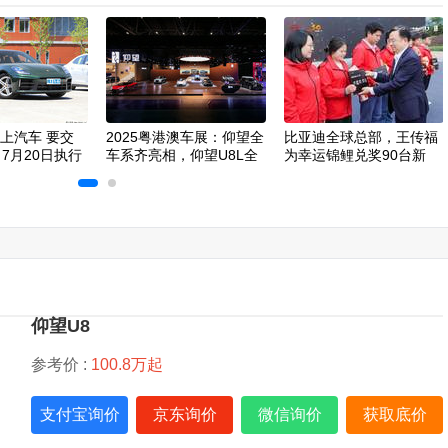
以上汽车 要交
2025粤港澳车展：仰望全
比亚迪全球总部，王传福
 7月20日执行
车系齐亮相，仰望U8L全
为幸运锦鲤兑奖90台新
新车色首发
车！
仰望U8
参考价 :
100.8万起
支付宝询价
京东询价
微信询价
获取底价