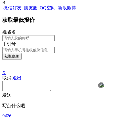
B
微信好友
朋友圈
QQ空间
新浪微博
获取最低报价
姓
名
名
手机号
获取底价
X
取消
退出
×
发送
写点什么吧
9426