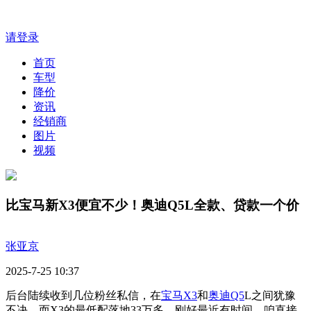
请登录
首页
车型
降价
资讯
经销商
图片
视频
比宝马新X3便宜不少！奥迪Q5L全款、贷款一个价
张亚京
2025-7-25 10:37
后台陆续收到几位粉丝私信，在
宝马X3
和
奥迪Q5
L之间犹豫
不决，而X3的最低配落地33万多。刚好最近有时间，咱直接