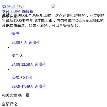
30.98-42.98万
支付宝询价
询底价
总结：
奥迪Q5L全系标配四驱，这点还是挺难得的，不过据销
网友还看了
售说新款Q5要在年底才能上市，内饰换成与Q6L e-tron相似的
环抱式曲面屏。如果不着急，可以再等等新款。
傲虎
35.98万万
询底价
汉兰达
24.98-32.58万
询底价
沃尔沃XC60
39.69-47.49万
询底价
相关文章
换一批
全部评论