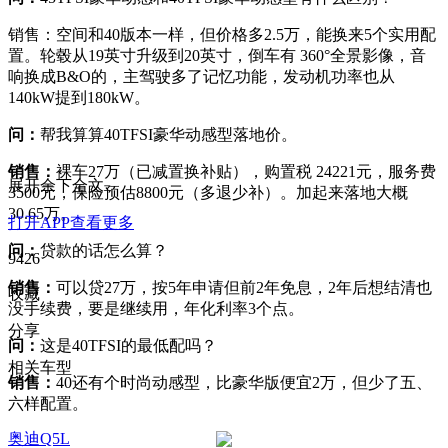
销售：空间和40版本一样，但价格多2.5万，能换来5个实用配
置。轮毂从19英寸升级到20英寸，倒车有 360°全景影像，音
响换成B&O的，主驾驶多了记忆功能，发动机功率也从
140kW提到180kW。
问：
帮我算算40TFSI豪华动感型落地价。
销售：
裸车27万（已减置换补贴），购置税 24221元，服务费
展开余下全文
3500元，保险预估8800元（多退少补）。加起来落地大概
30.65万。
打开APP查看更多
问：
贷款的话怎么算？
9426
销售：
可以贷27万，按5年申请但前2年免息，2年后想结清也
收藏
没手续费，要是继续用，年化利率3个点。
分享
问：
这是40TFSI的最低配吗？
相关车型
销售：
40还有个时尚动感型，比豪华版便宜2万，但少了五、
六样配置。
奥迪Q5L