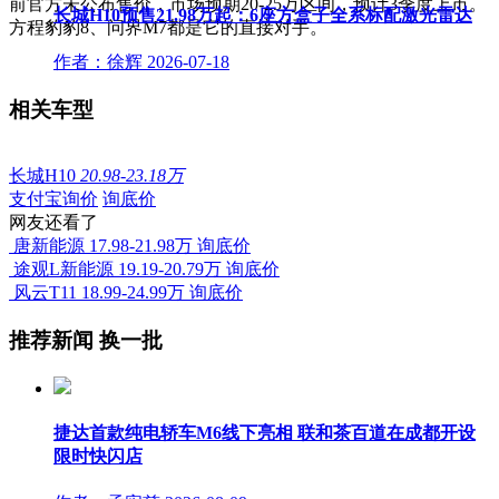
前官方未公布售价，市场预期20-25万区间，预计3季度上市。
长城H10预售21.98万起：6座方盒子全系标配激光雷达
方程豹豹8、问界M7都是它的直接对手。
作者：徐辉
2026-07-18
相关车型
长城H10
20.98-23.18万
支付宝询价
询底价
网友还看了
唐新能源
17.98-21.98万
询底价
途观L新能源
19.19-20.79万
询底价
风云T11
18.99-24.99万
询底价
推荐新闻
换一批
捷达首款纯电轿车M6线下亮相 联和茶百道在成都开设
限时快闪店