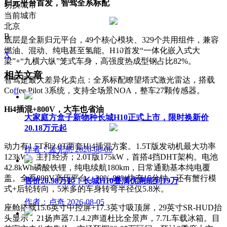
归元平台首发，智驾全系标配
切换城市
当前城市
北京
B
底层是全新归元平台，49个核心模块、329个共用组件，兼容
燃油、混动、纯电甚至氢能。H10首发“一体化嵌入式大
X
梁”+“九横六纵”笼式车身，高强度热成型钢占比82%。
相关文章
智驾是最大差异化卖点：全系标配瞭望塔式激光雷达，搭载
Co
ff
ee Pilot 3系统，支持全场景NOA，整车27颗传感器。
Hi4插混+800V，大车也省油
大家庭方盒子新物种长城H10正式上市，限时换新价
20.18万元起
动力有1.5T和2.0T两套Hi4插混方案。1.5T版发动机最大功率
作者：孟宪慈
2026-08-06
123kW，主打经济；2.0T版175kW，首搭4挡DHT架构。电池
42.8kWh磷酸铁锂，纯电续航180km，日常通勤基本纯电覆
盖。全系800V高压平台，30%-80%快充15分钟。还有蟹行模
售价20.98万起！长城H10叠满优惠能到19万
式+后轮转向，5米多的车身转弯半径仅5.8米。
作者：卢奇
2026-08-05
座舱搭载15.6英寸中控屏+17.3英寸吸顶屏，29英寸SR-HUD抬
头显示，21扬声器7.1.4.2声道杜比全景声，7.7L车载冰箱。目