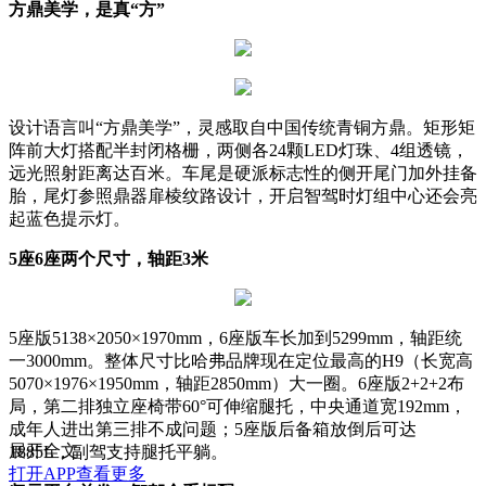
方鼎美学，是真“方”
设计语言叫“方鼎美学”，灵感取自中国传统青铜方鼎。矩形矩
阵前大灯搭配半封闭格栅，两侧各24颗LED灯珠、4组透镜，
远光照射距离达百米。车尾是硬派标志性的侧开尾门加外挂备
胎，尾灯参照鼎器扉棱纹路设计，开启智驾时灯组中心还会亮
起蓝色提示灯。
5座6座两个尺寸，轴距3米
5座版5138×2050×1970mm，6座版车长加到5299mm，轴距统
一3000mm。整体尺寸比哈弗品牌现在定位最高的H9（长宽高
5070×1976×1950mm，轴距2850mm）大一圈。6座版2+2+2布
局，第二排独立座椅带60°可伸缩腿托，中央通道宽192mm，
成年人进出第三排不成问题；5座版后备箱放倒后可达
展开全文
1885L，副驾支持腿托平躺。
打开APP查看更多