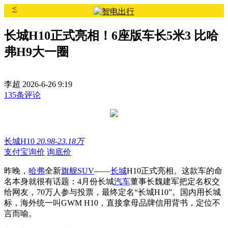
<
长城H10正式亮相！6座版车长5米3 比哈
弗H9大一圈
李超
2026-6-26 9:19
135条评论
长城H10
20.98-23.18万
支付宝询价
询底价
昨晚，
哈弗
全新
旗舰
SUV
——
长城
H10正式亮相。这款车的命
名本身就很有话题：4月份长城
汽车
董事长魏建军把定名权交
给网友，70万人参与投票，最终定名“长城H10”。国内用长城
标，海外统一叫GWM H10，直接拿母品牌信用背书，定位不
言而喻。