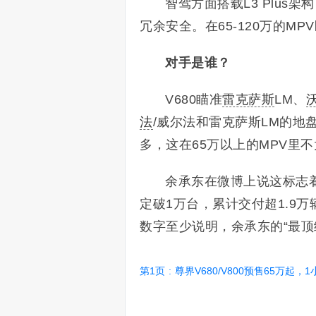
智驾方面搭载L3 Plu
冗余安全。在65-120万的
对手是谁？
V680瞄准
雷克萨斯
LM、
法
/威尔法和雷克萨斯LM的地
多，这在65万以上的MPV里
余承东在微博上说这标志着“
定破1万台，累计交付超1.9万辆
数字至少说明，余承东的“最顶
第1页
:
尊界V680/V800预售65万起，1小时订