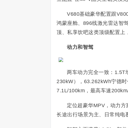
V680基础豪华配置跟V
鸿蒙座舱、896线激光雷达智
顶、私享饮吧这类顶级配置上
动力和智驾
两车动力完全一致：1.5T
230kW），63.262kWh
7.1L/100km，最高车速200km
定位超豪华MPV，动力
长途出行场景为主、日常纯电