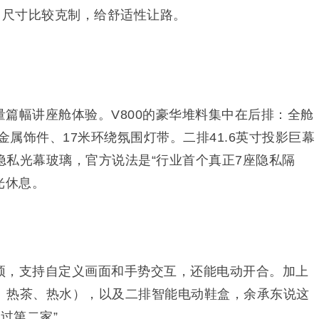
轮胎，尺寸比较克制，给舒适性让路。
篇幅讲座舱体验。V800的豪华堆料集中在后排：全舱
金属饰件、17米环绕氛围灯带。二排41.6英寸投影巨幕
隐私光幕玻璃，官方说法是“行业首个真正7座隐私隔
光休息。
顶，支持自定义画面和手势交互，还能电动开合。加上
、热茶、热水），以及二排智能电动鞋盒，余承东说这
过第二家”。