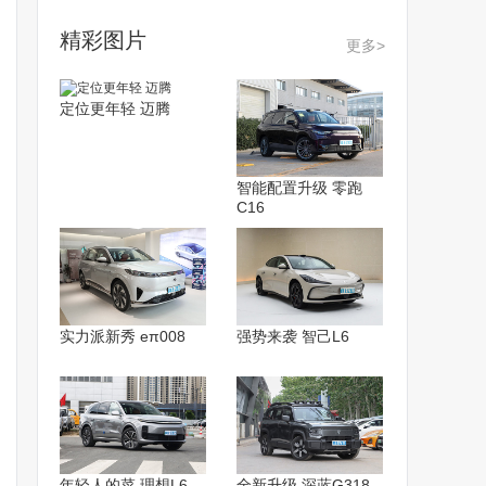
精彩图片
更多>
定位更年轻 迈腾
智能配置升级 零跑
C16
实力派新秀 eπ008
强势来袭 智己L6
年轻人的菜 理想L6
全新升级 深蓝G318