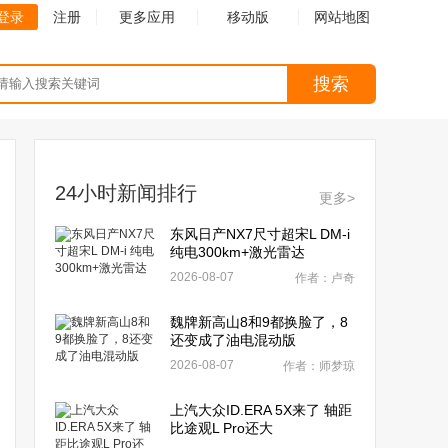
登录
注册
更多应用
移动版
网站地图
搜索
24小时新闻排行
更多>
东风日产NX7尺寸超宋L DM-i
纯电300km+激光雷达
2026-08-07
作者：卢奇
魏牌新高山8和9都换脸了，8
还变成了油电混动版
2026-08-07
作者：师梦琼
上汽大众ID.ERA 5X来了 轴距
比途观L Pro还大