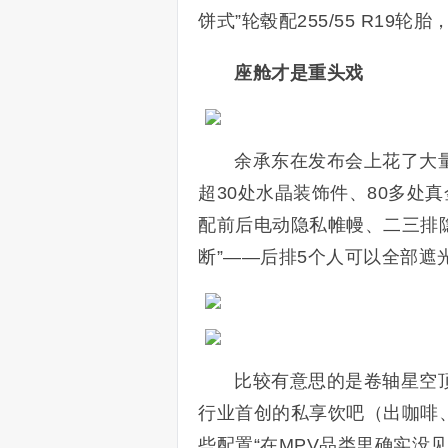
饼式”轮毂配255/55 R19
座舱才是重头戏
余承东在发布会上花了大量
超30处水晶装饰件、80多处真
配前后电动隐私帷幔、二三排
断”——后排5个人可以全部遮
比较有意思的是卷轴星空
行业首创的私享饮吧（出咖啡
些配置“在MPV品类里确实没见