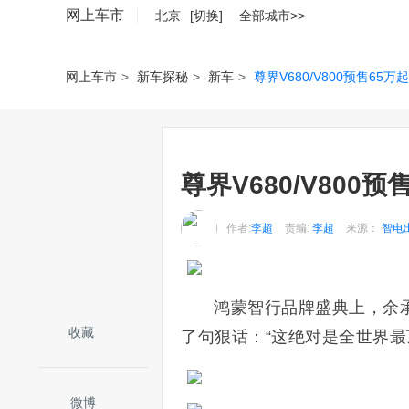
网上车市
北京
[切换]
全部城市>>
网上车市
>
新车探秘
>
新车
>
尊界V680/V800预售65万
尊界V680/V800
作者:
李超
责编:
李超
来源：
智电
鸿蒙智行品牌盛典上，余承
收藏
了句狠话：“这绝对是全世界最
微博