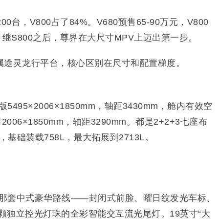
台，V800占了84%。V680预售65-90万元，V800
市。继S800之后，尊界在大尺寸MPV上迈出第一步。
专属途灵龙行平台，核心区别在尺寸和配置梯度。
5495×2006×1850mm，轴距3430mm，舱内有效空
×2006×1850mm，轴距3290mm。都是2+2+3七座布
，基础装载758L，最大拓展到2713L。
0那套中式豪华路线——封闭式前脸、曜日纹发光车标、
2颗独立控光灯珠的全彩智能交互流光尾灯。19英寸“大