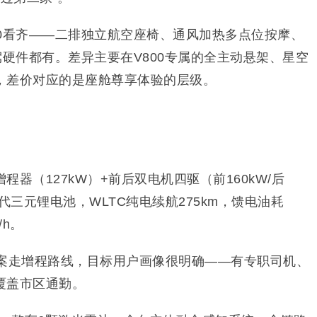
800看齐——二排独立航空座椅、通风加热多点位按摩、
驾硬件都有。差异主要在V800专属的全主动悬架、星空
，差价对应的是座舱尊享体验的层级。
增程器（127kW）+前后双电机四驱（前160kW/后
宁德时代三元锂电池，WLTC纯电续航275km，馈电油耗
/h。
方案走增程路线，目标用户画像很明确——有专职司机、
覆盖市区通勤。