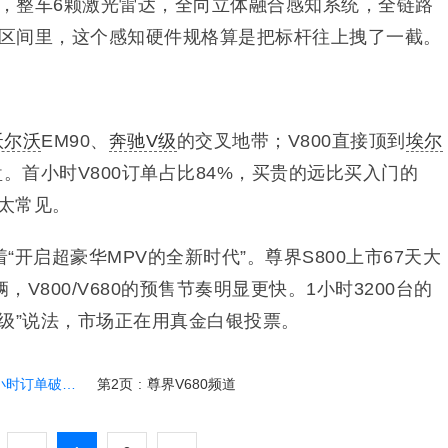
s架构，整车6颗激光雷达，全向立体融合感知系统，全链路
MPV区间里，这个感知硬件规格算是把标杆往上拽了一截。
沃尔沃
EM90、
奔驰V级
的交叉地带；V800直接顶到
埃尔
盘。首小时V800订单占比84%，买贵的远比买入门的
不太常见。
开启超豪华MPV的全新时代”。尊界S800上市67天大
，V800/V680的预售节奏明显更快。1小时3200台的
级”说法，市场正在用真金白银投票。
单破3200台
第2页
:
尊界V680频道