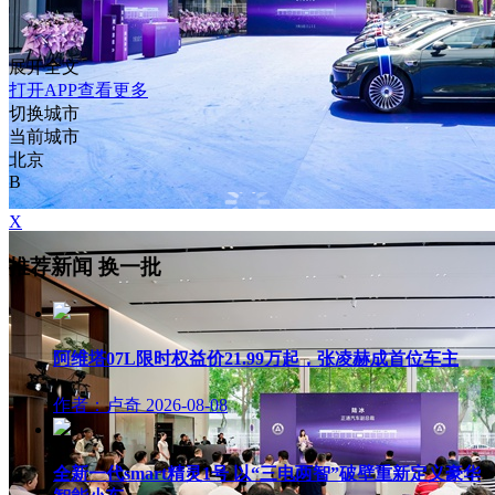
展开全文
打开APP查看更多
切换城市
当前城市
北京
B
X
推荐新闻
换一批
阿维塔07L限时权益价21.99万起，张凌赫成首位车主
作者：卢奇
2026-08-08
全新一代smart精灵1号 以“三电两智”破壁重新定义豪华