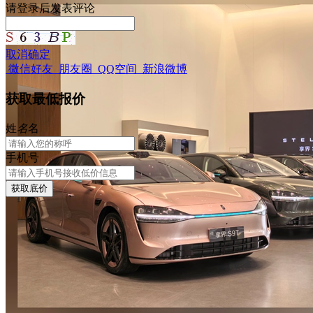
请
登录
后发表评论
取消
确定
微信好友
朋友圈
QQ空间
新浪微博
获取最低报价
姓
名
名
手机号
获取底价