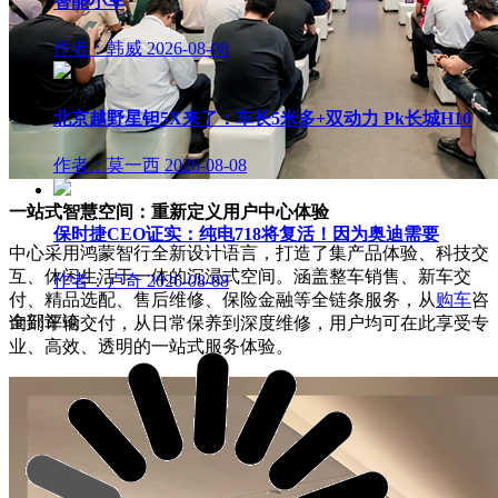
智能小车
作者：韩威
2026-08-08
北京越野星钽5X来了：车长5米多+双动力 Pk长城H10
作者：莫一西
2026-08-08
一站式智慧空间：重新定义用户中心体验
保时捷CEO证实：纯电718将复活！因为奥迪需要
中心采用鸿蒙智行全新设计语言，打造了集产品体验、科技交
互、休闲生活于一体的沉浸式空间。涵盖整车销售、新车交
作者：卢奇
2026-08-08
付、精品选配、售后维修、保险金融等全链条服务，从
购车
咨
全部评论
询到车辆交付，从日常保养到深度维修，用户均可在此享受专
业、高效、透明的一站式服务体验。