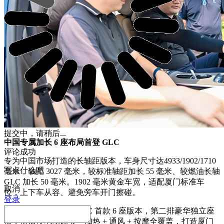
提交中，请稍后...
中国专属加长 6 座布局首登 GLC
评论成功
专为中国市场打造的长轴距版本，车身尺寸达4933/1902/1710
写点什么吧
毫米，轴距 3027 毫米，较标准轴距加长 55 毫米、较燃油长轴
GLC 加长 50 毫米。1902 毫米黄金车宽，适配厦门标准车
取消
位，上下车从容、避免旁车开门擦碰。
登录
本次预赏会重磅亮相GLC 首款 6 座版本，第二排豪华独立座
椅，前后排电动调节 + 加热 + 通风 + 按摩全覆盖，打造厦门