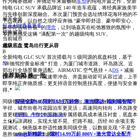
作为梅赛德斯 - 奔驰近年来最畅销
车型
的纯电开篇之作，全新
纯电 GLC SUV 承载品牌近 140 年造车底蕴，将经典家族美学
与先锋创新深度融合。本次厦门预赏会选址绣球花海环抱的不
展开全文
下山花园，以自然之境呼应奔驰 “豪华即舒适、豪华即安心、
打开APP查看更多
豪华即情绪价值” 的
理念
，让到场嘉宾在松弛雅致的氛围中，
切换城市
零距离感受这辆 “满配第一次” 的越级纯电 SUV。
当前城市
北京
越级底盘 鹭岛出行更从容
B
全新纯电 GLC SUV 首次搭载与 S 级同源的底盘科技，基于
X
“奔驰驾控黄金标准” 打造，为厦门城市道路、环岛路况、近
郊出行全场景量身适配。AIRMATIC 空气悬挂 + A
DS
+ 减振
推荐新闻
换一批
技术，细碎颠簸、减速带冲击、井盖振动皆可从容过滤，上手
即享纯正奔驰质感；更支持语音控制悬挂高度，便捷与安全兼
得。
深蓝全新S05限时11.59万起售：激光雷达+端到端智驾
同级领先的双向 4.5 度后轮主动转向，低速反向转向缩小转弯
半径，城市街巷与花园泊车更灵活；高速同向转向，环岛路变
作者：卢奇
2026-08-06
道更稳更顺。针对中国路况专属搭载高成本液压衬套，底盘本
土化精准调校，实现大坡不晃、烂路不颠。历经 80 余项主客
观测试，钢悬版本舒适性媲美同级空悬，以数据兑现 “不是空
smart新精灵1：限时14.99万起 800V+激光雷达全配齐
悬胜似空悬” 的豪华承诺。