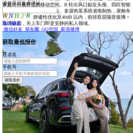
请
登录
后发表评论
家庭出行最舒适的移动空间。B 柱出风口贴近头颈、四区智能
空调、座椅 4 风扇同级领先、多源热泵系统省电制热，座舱冬
暖夏凉；NVH 静谧性优化至40dB 以内，前排双层隔音玻璃 +
取消
确定
海绵轮胎，关上车门即是安静的私人领域。
微信好友
朋友圈
QQ空间
新浪微博
获取最低报价
姓
名
名
手机号
获取底价