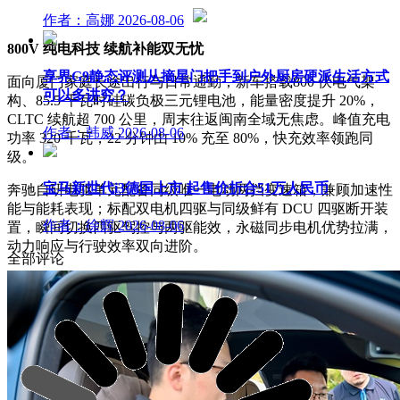
作者：高娜
2026-08-06
800V 纯电科技 续航补能双无忧
享界G9静态评测从摘星门把手到户外厨房硬派生活方式
面向厦门家庭长途出行与日常通勤，新车搭载800 伏电气架
可以多讲究？
构、85.5 千瓦时硅碳负极三元锂电池，能量密度提升 20%，
CLTC 续航超 700 公里，周末往返闽南全域无焦虑。峰值充电
作者：韩威
2026-08-06
功率 320 千瓦，22 分钟由 10% 充至 80%，快充效率领跑同
级。
宝马新世代i3德国上市 起售价折合51万人民币
奔驰自研电驱单元配备同级唯一电动两挡变速箱，兼顾加速性
能与能耗表现；标配双电机四驱与同级鲜有 DCU 四驱断开装
作者：徐辉
2026-08-06
置，瞬间切换四驱驾控与两驱能效，永磁同步电机优势拉满，
动力响应与行驶效率双向进阶。
全部评论