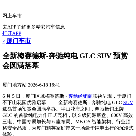
网上车市
去APP了解更多精彩汽车信息
打开APP
厦门车市
<
全新梅赛德斯-奔驰纯电 GLC SUV 预赏
会圆满落幕
厦门地方站
2026-6-18 16:41
6 月 5 日，厦门区域梅赛德斯 -
奔驰
经销商
联袂呈现，于厦门
不下山花园优雅启幕 —— 全新梅赛德斯 - 奔驰纯电 GLC
SUV
鹭岛首场预赏会圆满举办。半山花海之间，奔驰畅销王牌
GLC 的首款纯电力作正式亮相，以 S 级同源底盘、800V 高效
三电、中国专属加长与 6 座布局、MB.OS 智能架构、行业顶
格安全品质，为厦门精英家庭带来一场豪华纯电出行的沉浸式
体验。