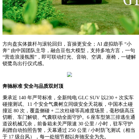
方向盘实体拨杆与滚轮回归，盲操更安全；AI 虚拟助手 “小
奔” 由中国团队主导，融合豆包大模型，支持多地方言，一句
“营造浪漫氛围”，即可联动灯光、音响、空调、座椅，一键解
锁鹭岛出行仪式感。
奔驰标准 安全与品质双封顶
秉承近 140 年严苛标准，全新纯电 GLC SUV 以230 + 次实车
碰撞测试、11 个安全气囊树立同级安全天花板，中国本土碰
撞近 80 次，覆盖侧碰 + 二次柱碰等高难度场景，毫秒级高压
切断、车门解锁、气囊联动全面守护。6 座车型第三排逃生通
道设机械冗余，前备箱未关严限速 30 公里 / 小时，驻车守护
剐蹭自动拍照告警，天幕通过 250 公里 / 小时防飞测试（相当
于 17 级台风），每一处细节都以奔驰安全为先。