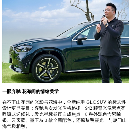
一眼奔驰 花海间的情绪美学
在不下山花园的光影与花海中，全新纯电 GLC SUV 的标志性
设计更显夺目：奔驰首次发光盾格格栅，942 颗背光像素点亮
呼吸式迎候礼，发光星标昼夜自成焦点；8 种外观色含紫晞
银、云雾蓝、墨玉灰 3 款全新配色，还原黎明霞光，与厦门山
海气质相融。