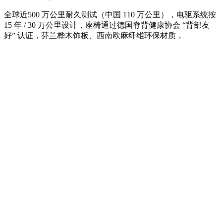
全球近500 万公里耐久测试（中国 110 万公里），电驱系统按
15 年 / 30 万公里设计，座椅通过德国脊背健康协会 “背部友
好” 认证，芬兰桦木饰板、西南欧麻纤维环保材质，
Burmester®4D 音响 19 扬声器 + 座椅振荡器，让音乐可听可触
可见，把豪华质感与情绪价值拉满。