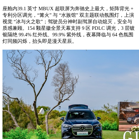
座舱内39.1 英寸 MBUX 超联屏为奔驰史上最大，矩阵背光 +
专利分区调光，“篝火” 与 “水族馆” 双主题联动氛围灯，上演
视觉 “冰与火之歌”；驾驶员分神时副驾屏自动熄灭，安全与
质感兼顾。154 颗星徽全景天幕支持 9 区 PDLC 调光，3 层镀
银隔绝 99.4% 红外线、99.9% 紫外线，夜幕降临与 64 色氛围
灯同频闪烁，抬头即是漫天星辰。