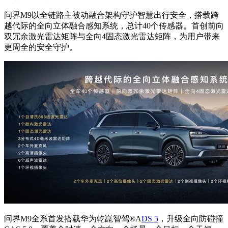
问界M9以全链路主被动融合架构守护智慧出行安全，搭载跨
越代际的全向立体融合感知系统，总计40个传感器。首创前向
双冗余激光雷达矩阵与全向4固态激光雷达矩阵，为用户带来
更周全的安全守护。
问界M9全系首发搭载华为乾崑智驾®A
DS 5
，升级全向防碰撞