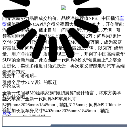
问界以新势力品牌成交均价、品牌净推荐值NPS、中国插混
车
型
保值率、C-NCAP综合得分率四大行业第一实力，开创智能
汽车体验新标准。截止目前，问界M5累计交付15.5万辆，引
领智能电动时代；问界M6上市首月交付破2万；问界M7累计
交付45万辆，打造幸福旗舰；问界M8交付18万辆，成为家庭
智慧优选；问界M9累计交付量已突破28.5万辆，以50万+级销
量、用户净推荐值、质量表现三项第一，开创了中国高端豪华
SUV的全新局面。此次全新一代问界M9以“领世而上”之姿全
面进化，实现多维度引领式跃迁，再次定义智能电动汽车高端
豪华新范式。
提交中，请稍后...
引领全尺寸SUV设计的跃迁
评论成功
全新一代问界M9延续家族“鲲鹏展翼”设计语言，将东方美学
写点什么吧
融入车身。全新一代问界M9车身尺寸
5285mm×2026mm×1845mm，轴距3125mm；问界M9 Ultimate
取消
领世加长版车身尺寸5402mm×2026mm×1845mm，轴距
登录
3236mm，气场更磅礴。