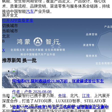
赋能、全生命周期管理，覆盖产品定义、产品设计、核心技
术、质量流程、品牌营销、渠道零售与服务体系全链路，持续
推动中国智能
汽车
产业升级。
展开全文
打开APP查看更多
切换城市
当前城市
北京
B
X
推荐新闻
换一批
阿维塔07L限时权益价21.99万起，张凌赫成首位车主
作者：卢奇
2026-08-08
当前，鸿蒙智行已携手赛力斯、
奇瑞
、北汽、
江淮
、上汽展开
深度合作，打造了AITO问界、LUXEED智界、STELATO享
界、MAEXTRO尊界、SAIC尚界五大品牌，构建起了可满足
全新一代smart精灵1号 以“三电两智”破壁重新定义豪华
不同用户需求、覆盖不同市场定位的完整品牌矩阵。截至目