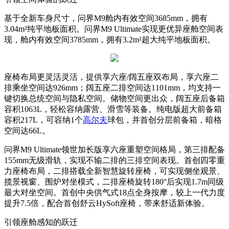
基于全新车身尺寸，问界M9舱内有效空间3685mm，拥有
3.04m²纯平地板面积。问界M9 Ultimate实现更优异座舱空间表
现，舱内有效空间3785mm，拥有3.2m²超大纯平地板面积。
座椅布局更灵活灵活，提供享六座/阔五座双布局，享六座二
排乘坐空间达926mm；阔五座二排空间达1101mm，均支持一
键切换总统空间与隐私空间。储物空间更出众，阔五座后备箱
容积1063L，轻松容纳露营、滑雪等装备。纯电版超大前备箱
容积217L，可容纳1个
高尔夫
球包，并首创分层前备箱，暗格
空间达66L。
问界M9 Ultimate领世加长版享六座重塑空间格局，第三排配备
155mm无级滑轨，实现不输二排的三排空间表现。首创四零重
力座椅布局，二排搭载全新智慧旋转座椅，可实现侧坐观景、
揽景视窗、围炉对坐模式，二排座椅旋转180°后实现1.7m同级
最大对坐空间。首创中央供气式18点全身按摩，较上一代力度
提升7.5倍，配合首创舒云HySoft座椅，带来舒适新体验。
引领座舱感知的跃迁