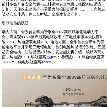
前排多级可变安全气囊与二排远端安全气囊，搭配AI自适应
防护、天使座主动防护与零重力加强防护系统，进一步完善主
被动安全体系，保证全时域、全维度安全守护。
引领性能的跃迁
动力方面，全系首发华为智擎全800V高压双碳化硅动力平
台，可实现93.5%量产最高电驱效率；三电机零版本最快百加
速3.99s，纯电版双电机4.5s。电池方面，全系首发全新华为巨
鲸电池平台并采用三元锂电池，首创电池均温液冷系统、五层
超安全结构、防波堤密封结构，安全能力再升级。续航表现方
面，纯电版CLTC续航至高
750
km；增程版CLTC综合续航至高
1405km，纯电续航至高422km。