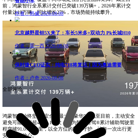
智能小车
前，鸿蒙智行全系累计交付已突破139万辆+，2026年累计交
付量达19万辆，同比增长27%，市场势能持续攀升。
作者：韩威
2026-08-08
北京越野星钽5X来了：车长5米多+双动力 Pk长城H10
作者：莫一西
2026-08-08
保时捷CEO证实：纯电718将复活！因为奥迪需要
作者：卢奇
2026-08-08
全部评论
鸿蒙智行始终坚持“安全是最大的豪华”，截至目前，主动安全
避免可能碰撞超4,292,100次；华为乾崑智驾®累计辅助驾驶里
程突破91.07亿公里，以全方位的智能守护，让每一次出行更
安全、更放心。