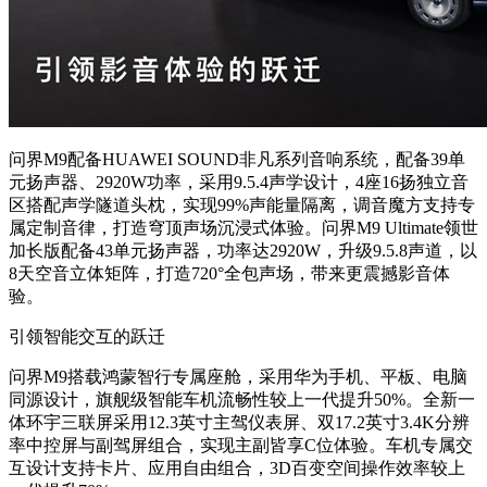
问界M9配备HUAWEI SOUND非凡系列音响系统，配备39单
元扬声器、2920W功率，采用9.5.4声学设计，4座16扬独立音
区搭配声学隧道头枕，实现99%声能量隔离，调音魔方支持专
属定制音律，打造穹顶声场沉浸式体验。问界M9 Ultimate领世
加长版配备43单元扬声器，功率达2920W，升级9.5.8声道，以
8天空音立体矩阵，打造720°全包声场，带来更震撼影音体
验。
引领智能交互的跃迁
问界M9搭载鸿蒙智行专属座舱，采用华为手机、平板、电脑
同源设计，旗舰级智能车机流畅性较上一代提升50%。全新一
体环宇三联屏采用12.3英寸主驾仪表屏、双17.2英寸3.4K分辨
率中控屏与副驾屏组合，实现主副皆享C位体验。车机专属交
互设计支持卡片、应用自由组合，3D百变空间操作效率较上