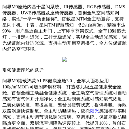
问界M9座舱内基于星闪系统、IR传感器、RGB传感器、DMS
传感器、UWB传感器及座椅传感器，首创全息空间感知网
络，实现“一举一动更懂你”。搭载星闪TM全主动迎宾，支持
星闪手机、手表，星闪TM智慧感知，识别距离3m，精准率达
99%，用户靠近自主开门，上车即享尊崇仪式。全车10颗追光
灯，一排定向追光，二排无极追光，实现全主动追光感知，调
光保证舱内舒适光源。支持主动开启空调换气，全方位保证舱
内舒适空气环境。
引领健康座舱的跃迁
问界M9搭载鸿蒙ALPS健康座舱3.0，全车大面积应用
100g/m²MOFs可吸附降解材料，打造婴儿级五星健康安全座
舱。首创全维主动融合健康系统，全主动空气管理系统可自动
感知有害气体并开启净化；全主动制氧系统可感知氧气浓度、
二氧化碳浓度、海拔高度、驾驶员疲劳状态，提供鼻吸、弥散
双路涡旋快速制氧。全主动防晒隔热，依托
阳光
感知模型实时
感知，支持主动调节隐私调光玻璃、空调系统，保证座舱防晒
隔热更全面。双层流空调降温速度较上一代提升10%，首创石