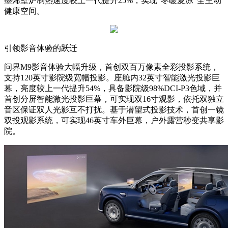
墨烯壁炉制热速度较上一代提升25%，实现“冬暖夏凉”全主动
健康空间。
引领影音体验的跃迁
问界M9影音体验大幅升级，首创双百万像素全彩投影系统，
支持120英寸影院级宽幅投影。座舱内32英寸智能激光投影巨
幕，亮度较上一代提升54%，具备影院级98%DCI-P3色域，并
首创分屏智能激光投影巨幕，可实现双16寸观影，依托双独立
音区保证双人光影互不打扰。基于潜望式投影技术，首创一镜
双投观影系统，可实现46英寸车外巨幕，户外露营秒变共享影
院。