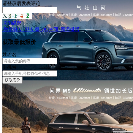
请
登录
后发表评论
取消
确定
微信好友
朋友圈
QQ空间
新浪微博
获取最低报价
姓
名
名
手机号
获取底价