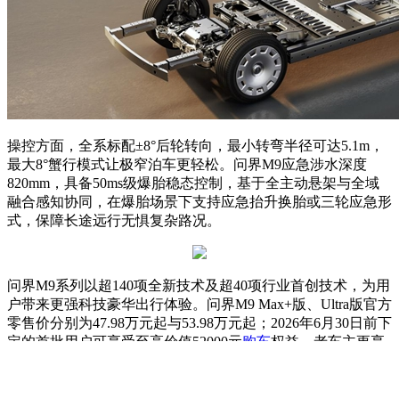
操控方面，全系标配±8°后轮转向，最小转弯半径可达5.1m，
最大8°蟹行模式让极窄泊车更轻松。问界M9应急涉水深度
820mm，具备50ms级爆胎稳态控制，基于全主动悬架与全域
融合感知协同，在爆胎场景下支持应急抬升换胎或三轮应急形
式，保障长途远行无惧复杂路况。
问界M9系列以超140项全新技术及超40项行业首创技术，为用
户带来更强科技豪华出行体验。问界M9 Max+版、Ultra版官方
零售价分别为47.98万元起与53.98万元起；2026年6月30日前下
定的首批用户可享受至高价值52000元
购车
权益。老车主更享
专属福利，2024款问界M9车主增换购尾款减免50000元，其他
年款问界M9车主减免30000元，鸿蒙智行其他车型车主减免
20000元；问界M9系列将于6月正式开启批量交付。