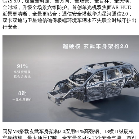
CAS 5.0，覆盖全时速、全方向、全场景、全目标、全天候、
全时域，升级全场景六维防护。首创单光机双焦面AR-HUD，
近景更清晰，全景更贴合；通信安全搭载华为星河通信2.0，
双卡双通与卫星通信确保极端环境车辆永不失联全时域守护出
行安全。
问界M9搭载玄武车身架构2.0应用91%高强钢、13横11纵硬核
车身结构，最大顶压17吨。全车最多可达13个安全气囊，首创