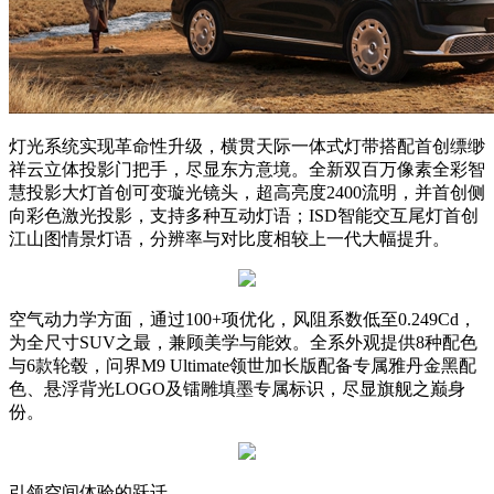
灯光系统实现革命性升级，横贯天际一体式灯带搭配首创缥缈
祥云立体投影门把手，尽显东方意境。全新双百万像素全彩智
慧投影大灯首创可变璇光镜头，超高亮度2400流明，并首创侧
向彩色激光投影，支持多种互动灯语；ISD智能交互尾灯首创
江山图情景灯语，分辨率与对比度相较上一代大幅提升。
空气动力学方面，通过100+项优化，风阻系数低至0.249Cd，
为全尺寸SUV之最，兼顾美学与能效。全系外观提供8种配色
与6款轮毂，问界M9 Ultimate领世加长版配备专属雅丹金黑配
色、悬浮背光LOGO及镭雕填墨专属标识，尽显旗舰之巅身
份。
引领空间体验的跃迁