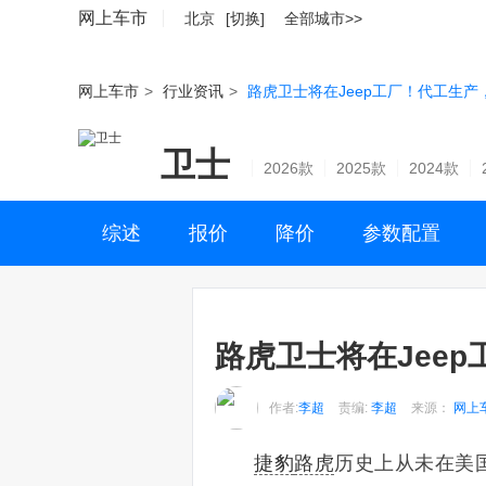
网上车市
北京
[切换]
全部城市>>
网上车市
>
行业资讯
>
路虎卫士将在Jeep工厂！代工生产
卫士
2026款
2025款
2024款
综述
报价
降价
参数配置
路虎卫士将在Jee
作者:
李超
责编:
李超
来源：
网上
捷豹
路虎
历史上从未在美