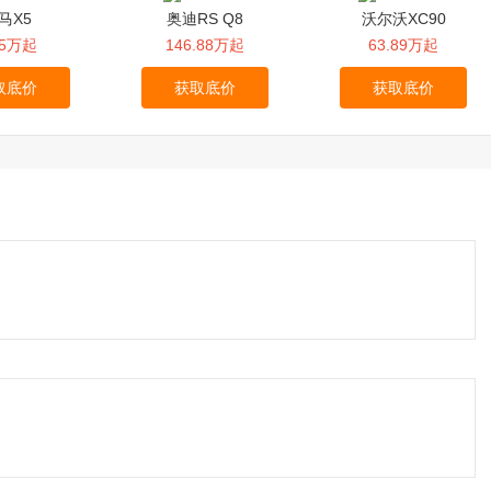
马X5
奥迪RS Q8
沃尔沃XC90
.5万起
146.88万起
63.89万起
取底价
获取底价
获取底价
您注册或者登录车市账号即可发表回复
注册
登录