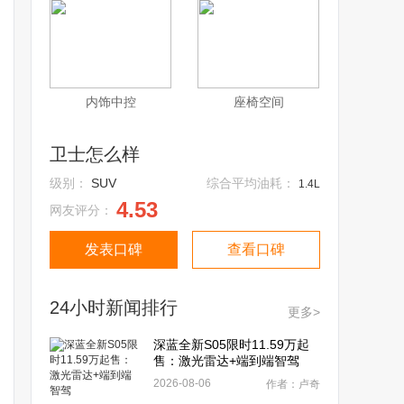
内饰中控
座椅空间
卫士怎么样
级别：
SUV
综合平均油耗：
1.4L
4.53
网友评分：
发表口碑
查看口碑
24小时新闻排行
更多>
深蓝全新S05限时11.59万起
售：激光雷达+端到端智驾
2026-08-06
作者：卢奇