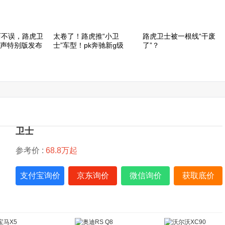
两不误，路虎卫
太卷了！路虎推“小卫
路虎卫士被一根线“干废
之声特别版发布
士”车型！pk奔驰新g级
了”？
因发动机问
路虎也坐不住了！官宣：
访路虎卫士/发现全球品牌
场超63万辆车
推迟卫士电动版发布时间
负责人 Mark Cameron
卫士
参考价 :
68.8万起
支付宝询价
京东询价
微信询价
获取底价