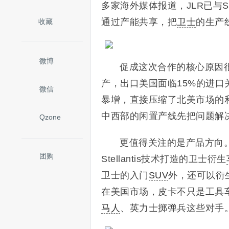
多家海外媒体报道，JLR已与St
通过产能共享，把
卫士
的生产
收藏
微博
促成这次合作的核心原因很
产，出口美国面临15%的进口关
微信
暴增，直接压缩了北美市场的利润
中西部的闲置产线先把问题解
Qzone
更值得关注的是产品方向。据
团购
Stellantis技术打造的卫士衍生
卫士的入门
SUV
外，还可以衍
在美国市场，皮卡不只是工具车
马人
、英力士掷弹兵这些对手