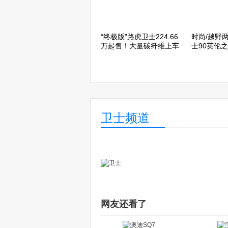
“终极版”路虎卫士224.66
时尚/越野
万起售！大量碳纤维上车
士90英伦
卫士频道
路虎将推出“缩小版”卫
捷豹路虎：
士！或定名“Defender 80”
题，中国市
召回
网友还看了