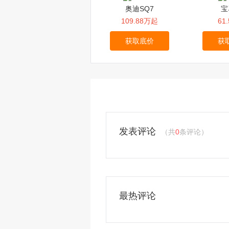
奥迪SQ7
宝
109.88万起
61
获取底价
获
发表评论
（共
0
条评论）
请