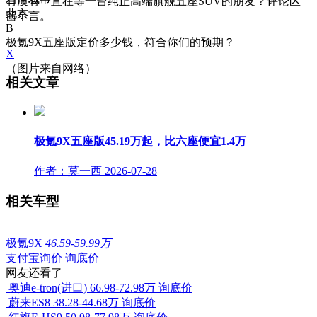
有没有一直在等一台纯正高端旗舰五座SUV的朋友？评论区
北京
留个言。
B
极氪9X五座版定价多少钱，符合你们的预期？
X
（图片来自网络）
相关文章
极氪9X五座版45.19万起，比六座便宜1.4万
作者：莫一西
2026-07-28
相关车型
极氪9X
46.59-59.99万
支付宝询价
询底价
网友还看了
奥迪e-tron(进口)
66.98-72.98万
询底价
蔚来ES8
38.28-44.68万
询底价