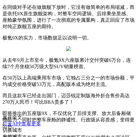
在同级对手还在做旗舰下放时，它没有做简单的布局缩减，而
是依托9X原生旗舰架构，对整车空间逻辑、后排乘坐质感、
座舱豪华氛围，进行了一次彻底的专属重构，真正回应了市场
对纯正旗舰五座的期待。
极氪9X的实力，市场数据足以说明一切。
从去年9月上市至今，极氪9X六座版累计交付突破6万台，连
续7个月坐稳50万级大型SUV销量榜首。
在50万以上高端乘用车市场，它独占三分之一的市场份额，平
均成交价格突破53万元，高配版本成为绝对主流。
而且这款车已经走出国门，迈莎锐定制版海外折合售价高达
270万人民币！可比BBA贵多了！
即将推出的五座版9X，不仅优化了后排支撑、放大后备厢储
展开全文
物能力，同时把整车座舱的静谧性、行政级从容质感，变得更
打开APP查看更多
出色。
切换城市
当前城市