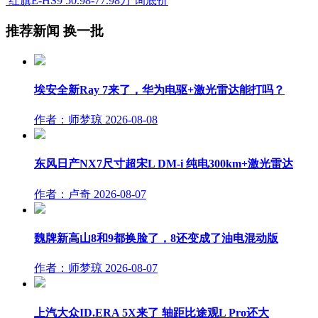
红旗E-HS9
50.98-77.98万
询底价
推荐新闻
换一批
埃安全新Ray 7来了，华为电驱+激光雷达能打吗？
作者：师梦琼
2026-08-08
东风日产NX7尺寸超宋L DM-i 纯电300km+激光雷达
作者：卢奇
2026-08-07
魏牌新高山8和9都换脸了，8还变成了油电混动版
作者：师梦琼
2026-08-07
上汽大众ID.ERA 5X来了 轴距比途观L Pro还大