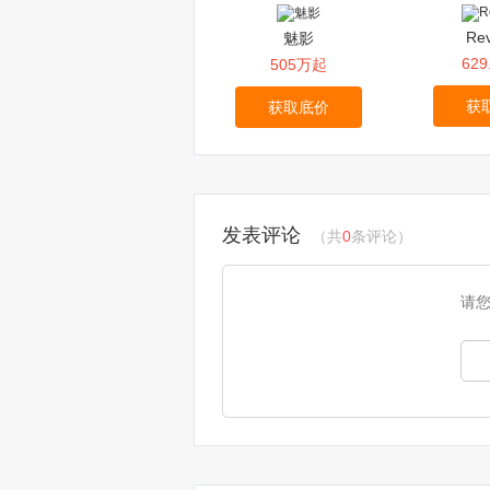
Rev
魅影
62
505万起
获
获取底价
发表评论
（共
0
条评论）
请