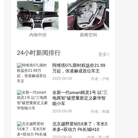
内饰中控
座椅空间
24小时新闻排行
更多>
阿维塔07L限时权益价21.99
万起，张凌赫成首位车主
2026-08-08
作者：卢奇
全新一代smart精灵1号 以“三
电两智”破壁重新定义豪华智
能小车
2026-08-08
作者：韩威
北京越野星钽5X来了：车长5
米多+双动力 Pk长城H10
2026-08-08
作者：莫一西