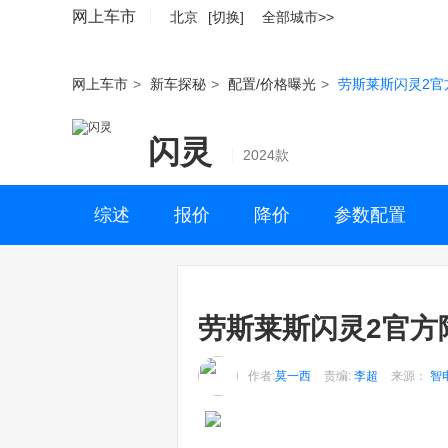
网上车市
北京
[切换]
全部城市>>
网上车市
>
新车探秘
>
配置/价格曝光
>
劳斯莱斯闪灵2官方
闪灵
2024款
综述
报价
降价
参数配置
劳斯莱斯闪灵2官方降
作者:
莫一西
责编:
李超
来源：
智