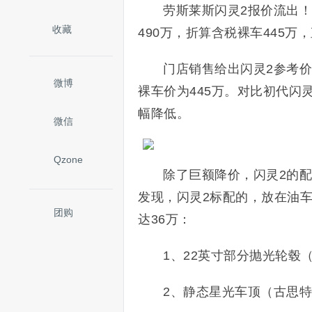
劳斯莱斯闪灵2报价流出
收藏
490万，折算含税裸车445万
门店销售给出闪灵2参考价
微博
裸车价为445万。对比初代闪
幅降低。
微信
Qzone
除了巨额降价，闪灵2的
发现，闪灵2标配的，放在油
团购
达36万：
1、22英寸部分抛光轮毂
2、静态星光车顶（古思特