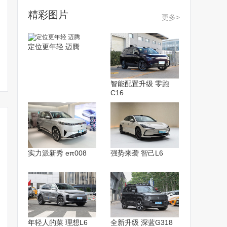
精彩图片
更多>
陈震劳斯莱斯闪灵ACC失
劳斯莱斯电车！闪灵降85
劳斯莱斯“传
定位更年轻 迈腾
效撞车！采用宝马智驾系
万也卖不动！1个月才卖4
列之： 埃莉
统
台
桑顿
智能配置升级 零跑
C16
实力派新秀 eπ008
强势来袭 智己L6
年轻人的菜 理想L6
全新升级 深蓝G318