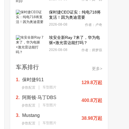
保时捷CEO证实：纯电718将
复活！因为奥迪需要
2026-08-08
作者：卢奇
埃安全新Ray 7来了，华为电
驱+激光雷达能打吗？
2026-08-08
作者：师梦琼
车系排行
更多>
1.
保时捷911
129.8万起
车型图片
参数配置
2.
阿斯顿·马丁DBS
400.8万起
车型图片
参数配置
3.
Mustang
38.98万起
车型图片
参数配置