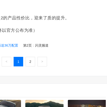
灵2的产品性价比，迎来了质的提升。
终以官方公布为准）
再送36万配置
第2页
:
闪灵频道
<
1
2
>