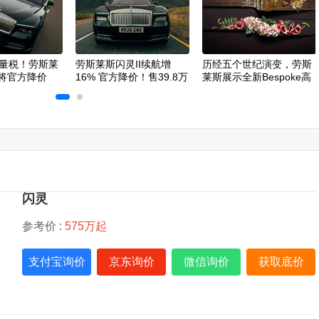
排量税！劳斯莱
劳斯莱斯闪灵II续航增
历经五个世纪演变，劳斯
 将官方降价
16% 官方降价！售39.8万
莱斯展示全新Bespoke高
美元
级定制工艺
闪灵
参考价 :
575万起
支付宝询价
京东询价
微信询价
获取底价