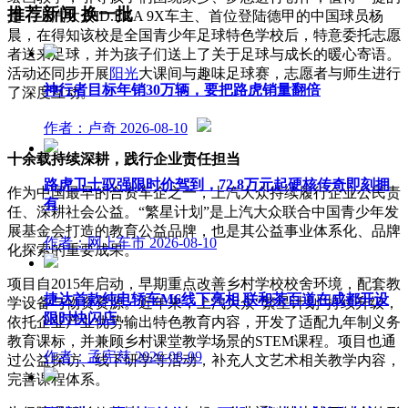
推荐新闻
换一批
是，上汽大众ID.ERA 9X车主、首位登陆德甲的中国球员杨
晨，在得知该校是全国青少年足球特色学校后，特意委托志愿
者送来足球，并为孩子们送上了关于足球与成长的暖心寄语。
活动还同步开展
阳光
大课间与趣味足球赛，志愿者与师生进行
神行者目标年销30万辆，要把路虎销量翻倍
了深度互动。
作者：卢奇
2026-08-10
十余载持续深耕，践行企业责任担当
路虎卫士驭强限时价驾到，72.8万元起硬核传奇即刻拥
作为中国最早的合资车企之一，上汽大众持续履行企业公民责
有
任、深耕社会公益。“繁星计划”是上汽大众联合中国青少年发
展基金会打造的教育公益品牌，也是其公益事业体系化、品牌
作者：网上车市
2026-08-10
化探索的重要成果。
项目自2015年启动，早期重点改善乡村学校校舍环境，配套教
捷达首款纯电轿车M6线下亮相 联和茶百道在成都开设
学设备与物资资源。近年来，上汽大众“繁星计划”持续升级，
限时快闪店
依托企业产业优势输出特色教育内容，开发了适配九年制义务
教育课标，并兼顾乡村课堂教学场景的STEM课程。项目也通
作者：孟宪慈
2026-08-09
过公益探访、线下研学等活动，补充人文艺术相关教学内容，
完善课程体系。