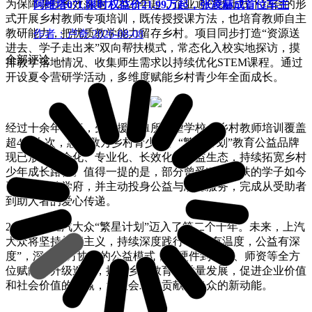
为保障课程长效落地，2023年起，企业通过线上线下结合的形
阿维塔07L限时权益价21.99万起，张凌赫成首位车主
式开展乡村教师专项培训，既传授授课方法，也培育教师自主
教研能力，把优质教学能力留存乡村。项目同步打造“资源送
作者：卢奇
2026-08-08
进去、学子走出来”双向帮扶模式，常态化入校实地探访，摸
全部评论
排教学落地情况、收集师生需求以持续优化STEM课程。通过
开设夏令营研学活动，多维度赋能乡村青少年全面成长。
经过十余年耕耘，先后援建11所希望学校，乡村教师培训覆盖
超400人次，惠及数万乡村青少年。“繁星计划”教育公益品牌
现已形成社会化、专业化、长效化的公益生态，持续拓宽乡村
少年成长路径。值得一提的是，部分曾受项目帮扶的学子如今
已考入高等学府，并主动投身公益与志愿服务，完成从受助者
到助人者的爱心传递。
2026年，上汽大众“繁星计划”迈入了第二个十年。未来，上汽
大众将坚持长期主义，持续深度践行“制造有温度，公益有深
度”，深化多方协同的公益模式，从硬件到软件、师资等全方
位赋能和升级迭代，推动乡村教育高质量发展，促进企业价值
和社会价值的共赢，为社会发展贡献更出众的新动能。