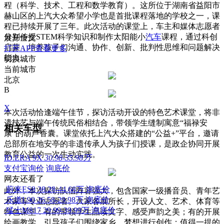
程（科学、技术、工程和数学教育）。这所位于湖南省益阳市
赫山区的上汽大众希望小学也是首批课程落地的学校之一，课
程已持续开展了三年。此次活动的课堂上，车主和媒体志愿者
分别传授STEM科学知识和制作太阳能小
汽车
课程，通过科创
展开全文
启蒙，培养孩子们沟通、协作、创新、批判性思维和问题解决
打开APP查看更多
能力。
切换城市
当前城市
北京
B
X
本次活动恰逢端午佳节，探访活动开设的特色艺术课堂，将非
遗技艺与端午传统民俗相结合，带领学生缝制寓意“福禄安
相关车型
康”的葫芦香囊。课堂依托上汽大众搭建的“公益+”平台，邀请
总部所在地安亭的非遗传承人为孩子们授课，是政企协同开展
教育公益的一次生动实践。
ID.ERA 9X
30.98-35.98万
支付宝询价
询底价
网友还看了
蔚来ES8
38.28-44.68万
询底价
此外，本次探访队伍阵容强大，包含国家一级播音员、青年艺
乐道L90
26.58-29.98万
询底价
术家等专业志愿者。大家各展所长，开设人文、艺术、体育等
猛士M817
29.99-39.99万
询底价
特色课堂：有的带领学生品读文字、感受声韵之美；有的开展
绘画教学，引导孩子们围绕家乡、梦想进行创作；值得一提的