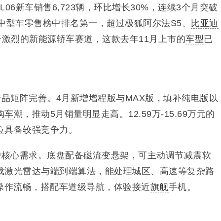
06新车销售6,723辆，环比增长30%，连续3个月突破
新能源中型车零售榜中排名第一，超过极狐阿尔法S5、
比亚迪
争激烈的新能源轿车赛道，这款去年11月上市的
车型
已
产品矩阵完善。4月新增增程版与MAX版，填补纯电版以
购车
潮，推动5月销量明显走高。12.59万-15.69万元的
位具备较强竞争力。
户核心需求。底盘配备磁流变悬架，可主动调节减震软
载激光雷达与端到端算法，能处理城区、高速等复杂路
，操作流畅，搭配车道级导航，体验接近
旗舰
手机。