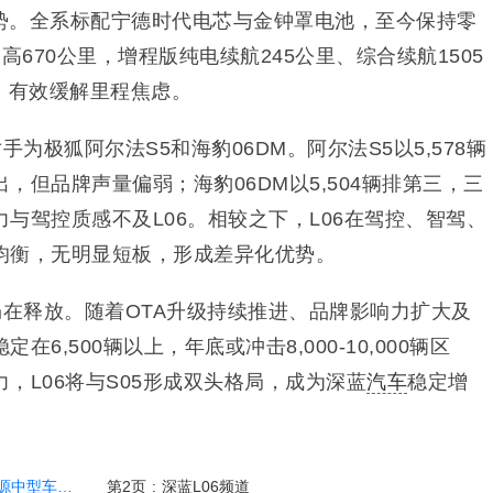
势。全系标配宁德时代电芯与金钟罩电池，至今保持零
高670公里，增程版纯电续航245公里、综合续航1505
km，有效缓解里程焦虑。
手为极狐阿尔法S5和海豹06DM。阿尔法S5以5,578辆
，但品牌声量偏弱；海豹06DM以5,504辆排第三，三
与驾控质感不及L06。相较之下，L06在驾控、智驾、
均衡，无明显短板，形成差异化优势。
仍在释放。随着OTA升级持续推进、品牌影响力扩大及
6,500辆以上，年底或冲击8,000-10,000辆区
，L06将与S05形成双头格局，成为深蓝
汽车
稳定增
中型车榜首
第2页
:
深蓝L06频道