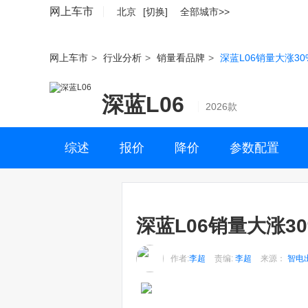
网上车市
北京
[切换]
全部城市>>
网上车市
>
行业分析
>
销量看品牌
>
深蓝L06销量大涨3
深蓝L06
2026款
综述
报价
降价
参数配置
深蓝L06销量大涨3
作者:
李超
责编:
李超
来源：
智电