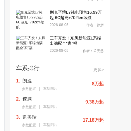
别克至境L7纯电预售16.99万
起 6C超充+702km续航
2026-08-05
作者：徐辉
三车齐发！东风新能源L系端
出满配全“家”福
2026-08-05
作者：孟宪慈
车系排行
更多>
1.
朗逸
8万起
车型图片
参数配置
2.
速腾
9.38万起
车型图片
参数配置
3.
凯美瑞
17.18万起
车型图片
参数配置