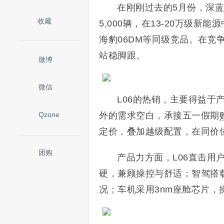
在刚刚过去的5月份，深蓝L
收藏
5,000辆，在13-20万级
海豹06DM等同级竞品。在竞
站稳脚跟。
微博
微信
L06的热销，主要得益于
Qzone
外的需求空白，承接五一假期
定价，叠加越级配置，在同价
团购
产品力方面，L06直击用
硬，兼顾操控与舒适；智驾搭
况；车机采用3nm座舱芯片