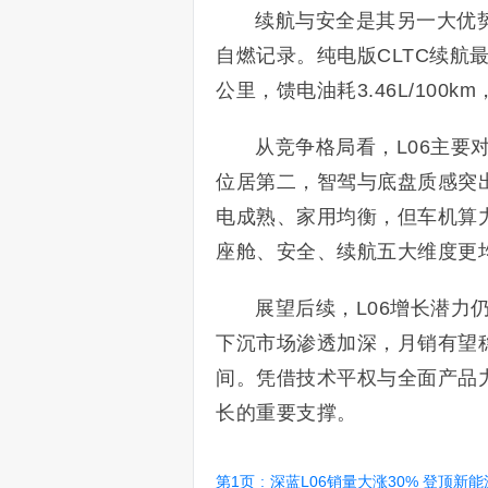
续航与安全是其另一大优
自燃记录。纯电版CLTC续航最
公里，馈电油耗3.46L/100
从竞争格局看，L06主要对
位居第二，智驾与底盘质感突出
电成熟、家用均衡，但车机算力
座舱、安全、续航五大维度更
展望后续，L06增长潜力
下沉市场渗透加深，月销有望稳定在
间。凭借技术平权与全面产品力
长的重要支撑。
第1页
:
深蓝L06销量大涨30% 登顶新能源