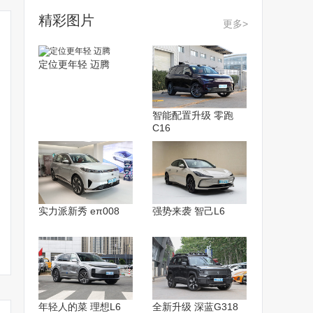
精彩图片
更多>
定位更年轻 迈腾
智能配置升级 零跑
C16
实力派新秀 eπ008
强势来袭 智己L6
年轻人的菜 理想L6
全新升级 深蓝G318