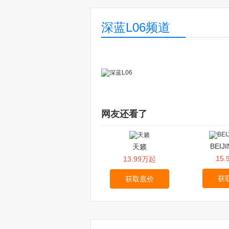
深蓝L06频道
网友还看了
BEIJ
天籁
15
13.99万起
获
获取底价