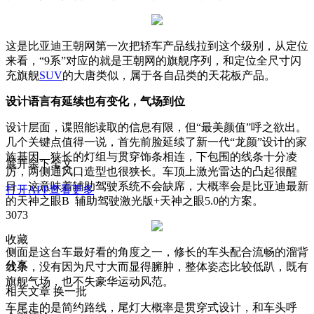
这是比亚迪王朝网第一次把轿车产品线拉到这个级别，从定位
来看，“9系”对应的就是王朝网的旗舰序列，和定位全尺寸闪
充旗舰
SUV
的大唐类似，属于各自品类的天花板产品。
设计语言有延续也有变化，气场到位
设计层面，谍照能读取的信息有限，但“最美颜值”呼之欲出。
几个关键点值得一说，首先前脸延续了新一代“龙颜”设计的家
族基因。狭长的灯组与贯穿饰条相连，下包围的线条十分凌
展开余下全文
厉，两侧通风口造型也很狭长。车顶上激光雷达的凸起很醒
目，这意味着辅助驾驶系统不会缺席，大概率会是比亚迪最新
打开APP查看更多
的天神之眼B 辅助驾驶激光版+天神之眼5.0的方案。
3073
收藏
侧面是这台车最好看的角度之一，修长的车头配合流畅的溜背
分享
线条，没有因为尺寸大而显得臃肿，整体姿态比较低趴，既有
旗舰气场，也不失豪华运动风范。
相关文章
换一批
车尾走的是简约路线，尾灯大概率是贯穿式设计，和车头呼