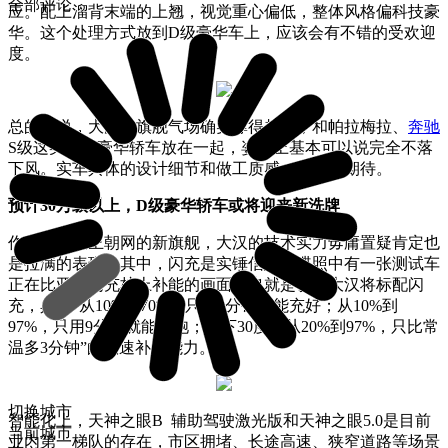
全部评论
应。配上溜背末端的上翘，视觉重心偏低，整体风格偏科技豪
华。这个处理方式放到D级豪华车上，应该会有不错的受欢迎
度。
总的来说，大汉的旗舰气场确实撑得起来，和帕拉梅拉、
奔驰
S级这类传统豪华轿车放在一起，姿态上基本可以说完全不落
下风。实车具体的设计细节和做工质感，很值得期待。
预计30万级以上，D级豪华轿车或将迎来新洗牌
作为比亚迪王朝网的新旗舰，大汉的技术实力毋庸置疑肯定也
是拉满的表现。其中，闪充是实锤信息。谍照中有一张测试车
正在比亚迪闪充桩上补能的画面，也就是说，大汉将标配闪
充，具有“从10%到70%，只用5分钟就能充好；从10%到
97%，只用9分钟就能充饱；零下30度，从20%到97%，只比常
温多3分钟”的快速补能能力。
切换城市
智能化上，天神之眼B 辅助驾驶激光版和天神之眼5.0是目前
当前城市
业内第一梯队的存在，市区拥堵、长途高速、狭窄道路等场景