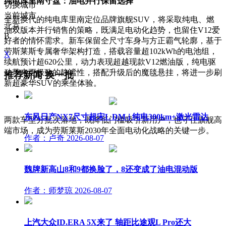
纯电库里南守盘：油电并行保留选择
切换城市
当前城市
全新换代的纯电库里南定位品牌旗舰SUV，将采取纯电、燃
北京
油双版本并行销售的策略，既满足电动化趋势，也留住V12爱
B
好者的情怀需求。新车保留全尺寸车身与方正霸气轮廓，基于
劳斯莱斯专属奢华架构打造，搭载容量超102kWh的电池组，
X
续航预计超620公里，动力表现超越现款V12燃油版，纯电驱
动带来更极致的静谧性，搭配升级后的魔毯悬挂，将进一步刷
推荐新闻
换一批
新超豪华SUV的乘坐体验。
东风日产NX7尺寸超宋L DM-i 纯电300km+激光雷达
两款车型分批次落地，既降低门槛吸引新用户，也守住旗舰高
端市场，成为劳斯莱斯2030年全面电动化战略的关键一步。
作者：卢奇
2026-08-07
魏牌新高山8和9都换脸了，8还变成了油电混动版
作者：师梦琼
2026-08-07
上汽大众ID.ERA 5X来了 轴距比途观L Pro还大