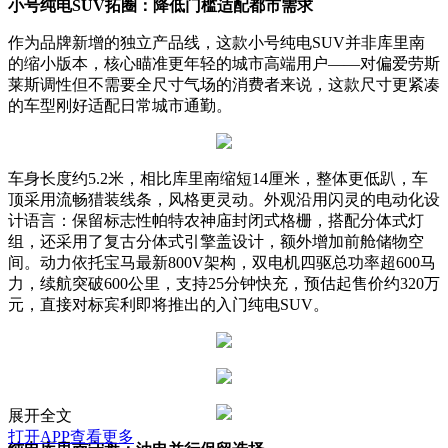
小号纯电SUV拓圈：降低门槛适配都市需求
作为品牌新增的独立产品线，这款小号纯电SUV并非库里南
的缩小版本，核心瞄准更年轻的城市高端用户——对偏爱劳斯
莱斯调性但不需要全尺寸气场的消费者来说，这款尺寸更紧凑
的车型刚好适配日常城市通勤。
车身长度约5.2米，相比库里南缩短14厘米，整体更低趴，车
顶采用流畅猎装线条，风格更灵动。外观沿用闪灵的电动化设
计语言：保留标志性帕特农神庙封闭式格栅，搭配分体式灯
组，还采用了复古分体式引擎盖设计，额外增加前舱储物空
间。动力依托宝马最新800V架构，双电机四驱总功率超600马
力，续航突破600公里，支持25分钟快充，预估起售价约320万
元，直接对标宾利即将推出的入门纯电SUV。
展开全文
打开APP查看更多