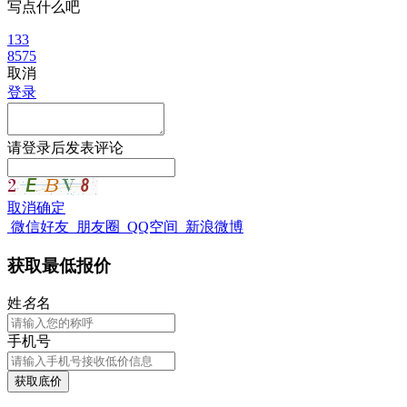
写点什么吧
133
8575
取消
登录
请
登录
后发表评论
取消
确定
微信好友
朋友圈
QQ空间
新浪微博
获取最低报价
姓
名
名
手机号
获取底价