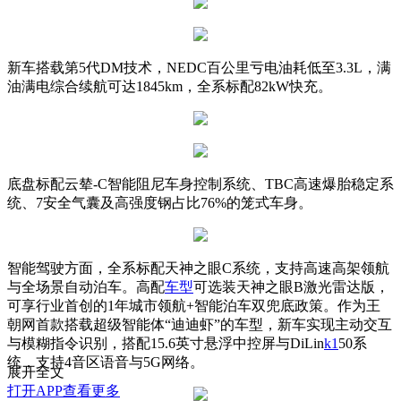
新车搭载第5代DM技术，NEDC百公里亏电油耗低至3.3L，
满
油满电综合续航可达1845km，全系标配82kW快充。
底盘标配云辇-C智能阻尼车身控制系统、TBC高速爆胎稳定系
统、7安全气囊及高强度钢占比76%的笼式车身。
智能驾驶方面，全系标配天神之眼C系统，支持高速高架领航
与全场景自动泊车。高配
车型
可选装天神之眼B激光雷达版，
可享行业首创的1年城市领航+智能泊车双兜底政策。作为王
朝网首款搭载超级智能体“迪迪虾”的车型，新车实现主动交互
与模糊指令识别，搭配15.6英寸悬浮中控屏与DiLin
k1
50系
统，支持4音区语音与5G网络。
展开全文
打开APP查看更多