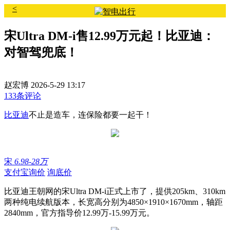
<
宋Ultra DM-i售12.99万元起！比亚迪：
对智驾兜底！
赵宏博
2026-5-29 13:17
133条评论
比亚迪
不止是造车，连保险都要一起干！
宋
6.98-28万
支付宝询价
询底价
比亚迪王朝网的宋Ultra DM-i正式上市了
，提供205km、310km
两种纯电续航版本，长宽高分别为4850×1910×1670mm，轴距
2840mm，官方指导价12.99万-15.99万元。