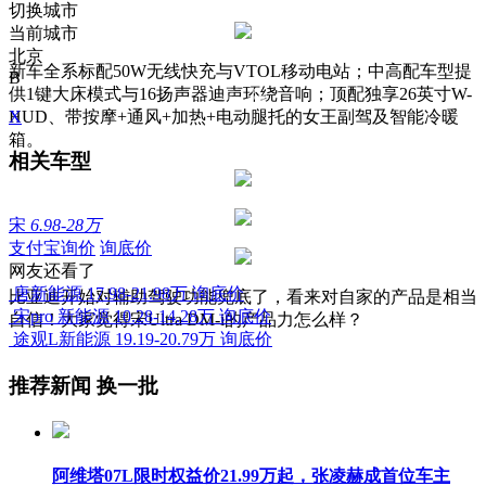
切换城市
当前城市
北京
新车全系标配50W无线快充与VTOL移动电站；中高配车型提
B
供1键大床模式与16扬声器迪声环绕音响；顶配独享26英寸W-
HUD、带按摩+通风+加热+电动腿托的女王副驾及智能冷暖
X
箱。
相关车型
宋
6.98-28万
支付宝询价
询底价
网友还看了
唐新能源
17.98-21.98万
询底价
比亚迪开始对辅助驾驶功能兜底了，看来对自家的产品是相当
宋pro 新能源
10.28-14.28万
询底价
自信！大家觉得宋Ultra DM-i的产品力怎么样？
途观L新能源
19.19-20.79万
询底价
推荐新闻
换一批
阿维塔07L限时权益价21.99万起，张凌赫成首位车主