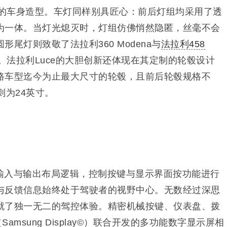
畅的车身造型。车灯同样别具匠心：前后灯组均采用了透
为一体。当灯光熄灭时，灯组仿佛悄然隐匿，丝毫不会
尾灯则致敬了法拉利360 Modena与
法拉利458
语言。法拉利Luce的大胆创新还体现在其定制的轮毂设计
路车型迄今为止最大尺寸的轮毂，且前后轮毂规格不
则为24英寸。
输入与输出布局逻辑，控制按键与显示界面按功能进行
与反馈信息始终处于驾驶者的视野中心。无数经过深思
就了独一无二的驾控体验。精密机械按键、仪表盘、拨
msung Display©）联合开发的多功能数字显示屏相