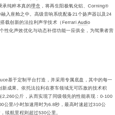
秉承纯粹本真的
理念
，将再生阳极氧化铝、Corning®
皮巧妙融入座舱之中。高级音响系统配备21个扬声器以及24
搭载创新的法拉利声学技术（Ferrari
Audi
o
模式、个性化声效优化与动态补偿功能一应俱全，为驾乘者营
uce基于定制平台打造，并采用专属底盘，其中的每一
创新成果。依托法拉利在赛车领域无可匹敌的技术积
,260公斤，从而实现了同级领先的性能表现：0-100
200公里/小时加速用时为6.8秒，最高时速超过310公
cv，续航里程则超过530公里。