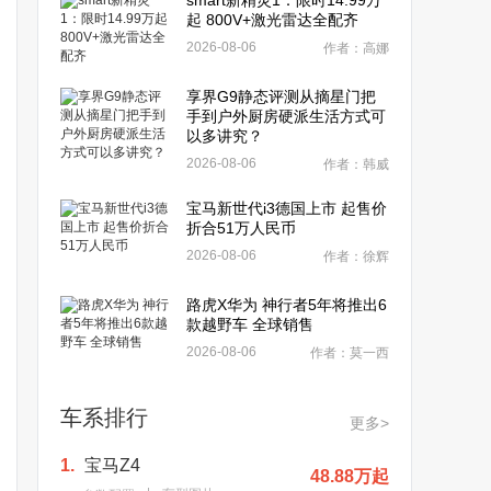
smart新精灵1：限时14.99万
起 800V+激光雷达全配齐
2026-08-06
作者：高娜
享界G9静态评测从摘星门把
手到户外厨房硬派生活方式可
以多讲究？
2026-08-06
作者：韩威
宝马新世代i3德国上市 起售价
折合51万人民币
2026-08-06
作者：徐辉
路虎X华为 神行者5年将推出6
款越野车 全球销售
2026-08-06
作者：莫一西
车系排行
更多>
1.
宝马Z4
48.88万起