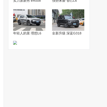
实力派新秀 eπ008
强势来袭 智己L6
年轻人的菜 理想L6
全新升级 深蓝G318