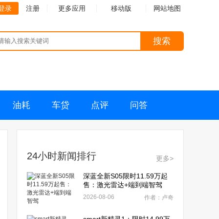
登录
注册
更多应用
移动版
网站地图
搜索
油耗
车贷
点评
问答
24小时新闻排行
更多>
深蓝全新S05限时11.59万起
售：激光雷达+端到端智驾
2026-08-06
作者：卢奇