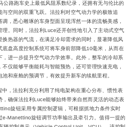
跃马公路跑车史上最低风阻系数纪录，还拥有无与伦比的
能与空间的双重飞跃。法拉利对空气动力学的极致追
基调，悉心雕琢的车身型面呈现浑然一体的流畅美感，
理。同时，法拉利Luce还开创性地引入了主动式空气
经换热器的气流，在满足冷却需求的同时，显著降低风
式底盘高度控制系统可将车身前部降低10毫米，从而在
下，进一步提升空气动力学效率。此外，整车的冷却系
，不仅能够平衡能耗与智能预热，还可管理快速充电，
电池和座舱的预调节，有效提升新车的续航里程。
程中，法拉利充分利用了纯电架构在重心分布、惯性表
，确保法拉利Luce能够始终带来自然而灵活的动态表
ttino旋钮采用专属控制逻辑，可根据抓地力条件实时
-Manettino旋钮调节功率输出及牵引力。值得一提的
制单元（Vehicle Control Unit，VCU），该控制