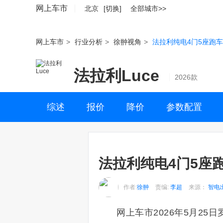
网上车市
北京
[切换]
全部城市>>
网上车市
>
行业分析
>
徐翀视角
>
法拉利纯电4门5座跑车
法拉利Luce
2026款
综述
报价
降价
参数配置
法拉利纯电4门5座跑
作者:
徐翀
责编:
李超
来源：
智电
网上车市2026年5月25