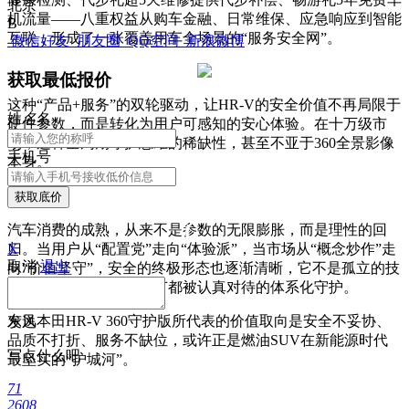
北京
机流量——八重权益从购车金融、日常维保、应急响应到智能
B
互联，形成了一张覆盖用车全场景的“服务安全网”。
微信好友
朋友圈
QQ空间
新浪微博
获取最低报价
这种“产品+服务”的双轮驱动，让HR-V的安全价值不再局限于
姓
名
名
硬件参数，而是转化为用户可感知的安心体验。在十万级市
场，这种全周期守护思维的稀缺性，甚至不亚于360全景影像
手机号
本身。
结语
获取底价
汽车消费的成熟，从来不是参数的无限膨胀，而是理性的回
X
归。当用户从“配置党”走向“体验派”，当市场从“概念炒作”走
取消
退出
向“价值坚守”，安全的终极形态也逐渐清晰，它不是孤立的技
术炫技，而是每一个细节都被认真对待的体系化守护。
东风本田HR-V 360守护版所代表的价值取向是安全不妥协、
发送
品质不打折、服务不缺位，或许正是燃油SUV在新能源时代
写点什么吧
最坚实的“护城河”。
71
2608