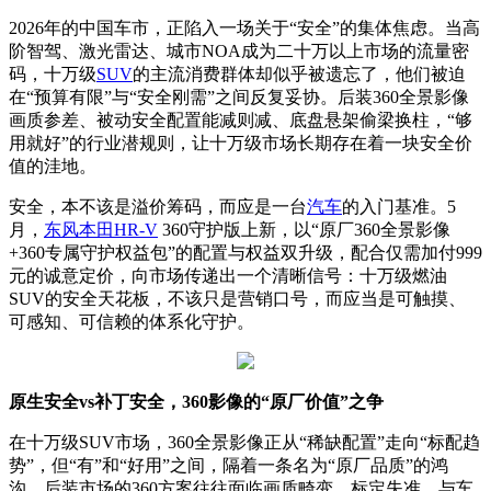
2026年的中国车市，正陷入一场关于“安全”的集体焦虑。当高
阶智驾、激光雷达、城市NOA成为二十万以上市场的流量密
码，十万级
SUV
的主流消费群体却似乎被遗忘了，他们被迫
在“预算有限”与“安全刚需”之间反复妥协。后装360全景影像
画质参差、被动安全配置能减则减、底盘悬架偷梁换柱，“够
用就好”的行业潜规则，让十万级市场长期存在着一块安全价
值的洼地。
安全，本不该是溢价筹码，而应是一台
汽车
的入门基准。5
月，
东风本田
HR-V
360守护版上新，以“原厂360全景影像
+360专属守护权益包”的配置与权益双升级，配合仅需加付999
元的诚意定价，向市场传递出一个清晰信号：十万级燃油
SUV的安全天花板，不该只是营销口号，而应当是可触摸、
可感知、可信赖的体系化守护。
原生安全vs补丁安全，360影像的“原厂价值”之争
在十万级SUV市场，360全景影像正从“稀缺配置”走向“标配趋
势”，但“有”和“好用”之间，隔着一条名为“原厂品质”的鸿
沟。后装市场的360方案往往面临画质畸变、标定失准、与车