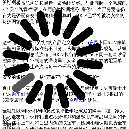
全部评论
力，为乘员舱构筑起最后一道物理防线。与此同时，全系标配
8个安全气囊/气帘，在同价位区间堪称“奢侈”，当部分竞品仍
在为是否配备侧气帘而精打细算时，HR-V已经将被动安全的
防护网编织得足够致密。
这种“核心技术不妥协”的产品定义逻辑，与
东风
本田SUV家族
一脉相承的制造标准密不可分。从焊接工艺到涂装规范，从螺
栓拧紧力矩到总装流程，HR-V执行的是与CR-V同一套全球品
控体系。在工业制造的语境里，安全从来不是孤立的配置单
点，而是嵌入生产流程每一个环节的系统性工程。
安全的多维延伸，从“产品守护”到“全周期守护”
真正的汽车安全，不止于碰撞测试中的星级评定，更贯穿于用
户从
购车
到用车的全生命周期。HR-V 360守护版同步推出的
360专属守护权益包，正是这种安全
理念
的延伸。
金融礼以5年分期2年0息政策降低年轻家庭的购车门槛；家人
礼、老友礼、伙伴礼通过积分体系构建起用户与品牌之间的长
切换城市
期信任；上门礼20公里内免费取送车、检测礼维保期免费全车
当前城市
健康检测、代步礼超5天维修提供代步补偿、畅游礼5年免费车