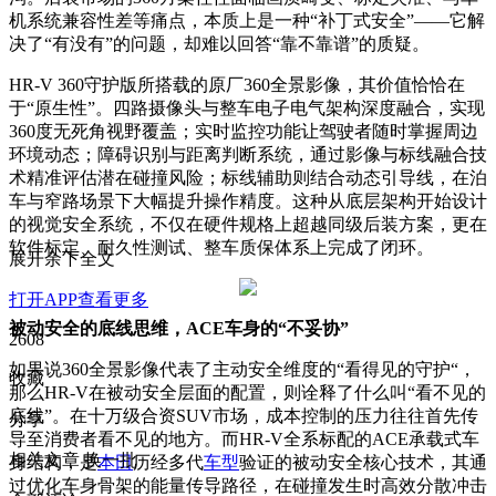
机系统兼容性差等痛点，本质上是一种“补丁式安全”——它解
决了“有没有”的问题，却难以回答“靠不靠谱”的质疑。
HR-V 360守护版所搭载的原厂360全景影像，其价值恰恰在
于“原生性”。四路摄像头与整车电子电气架构深度融合，实现
360度无死角视野覆盖；实时监控功能让驾驶者随时掌握周边
环境动态；障碍识别与距离判断系统，通过影像与标线融合技
术精准评估潜在碰撞风险；标线辅助则结合动态引导线，在泊
车与窄路场景下大幅提升操作精度。这种从底层架构开始设计
的视觉安全系统，不仅在硬件规格上超越同级后装方案，更在
软件标定、耐久性测试、整车质保体系上完成了闭环。
展开余下全文
打开APP查看更多
被动安全的底线思维，ACE车身的“不妥协”
2608
如果说360全景影像代表了主动安全维度的“看得见的守护“，
收藏
那么HR-V在被动安全层面的配置，则诠释了什么叫“看不见的
底线”。在十万级合资SUV市场，成本控制的压力往往首先传
分享
导至消费者看不见的地方。而HR-V全系标配的ACE承载式车
相关文章
换一批
身结构，是
本田
历经多代
车型
验证的被动安全核心技术，其通
过优化车身骨架的能量传导路径，在碰撞发生时高效分散冲击