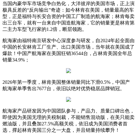
当国内豪华车市场竞争白热化，大洋彼岸的美国市场，正上演
极具反差的“反向输出”奇迹：如今林肯在美国，销量最高的车
型，正是福特与长安合资的中国工厂制造的航海家；林肯每卖
出三台车，就有一台来自中国造航海家，它的销量更是林肯第
二主力车型飞行家的1.2倍，断层领跑。
航海家由福特南京研发中心深度参与研发，自2024年起全面由
中国的长安林肯工厂生产、出口美国市场，当年就在美国成了
爆款！中国产航海家在美国狂销36544台，占林肯美国全年总
销量34.9%；
2026年第一季度，林肯美国整体销量同比下滑0.5%，中国产
航海家单季售出7677台，依旧以绝对优势稳居品牌销冠。
航海家产品研发因为中国团队参与，产品力、质量口碑出色，
即使因为美国无理的关税制裁，不能销售混动版，在美只能卖
燃油版，并且叠加27.5%高额关税，依旧成为美国消费者首
选，撑起林肯美国三分之一大盘，并且销量持续攀升！