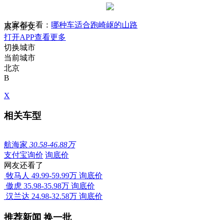
大家都在看：
哪种车适合跑崎岖的山路
展开全文
打开APP查看更多
切换城市
当前城市
北京
B
X
相关车型
航海家
30.58-46.88万
支付宝询价
询底价
网友还看了
牧马人
49.99-59.99万
询底价
傲虎
35.98-35.98万
询底价
汉兰达
24.98-32.58万
询底价
推荐新闻
换一批