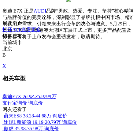
奥迪 E7X 正是
AUDI
品牌“勇敢、热爱、专注、坚持”核心精神
与品牌价值的完美诠释，深刻彰显了品牌扎根中国市场、精准
展开全文
洞察用户需求、引领未来出行变革的决心与诚意。5月29日，
打开APP查看更多
奥迪 E7X 将于粤港澳大湾区车展正式上市，更多产品配置及
切换城市
惊喜售价将于上市发布会重磅发布，敬请期待。
当前城市
北京
B
X
相关车型
奥迪E7X
26.98-35.9799万
支付宝询价
询底价
网友还看了
蔚来ES8
38.28-44.68万
询底价
途观L新能源
19.19-20.79万
询底价
傲虎
35.98-35.98万
询底价