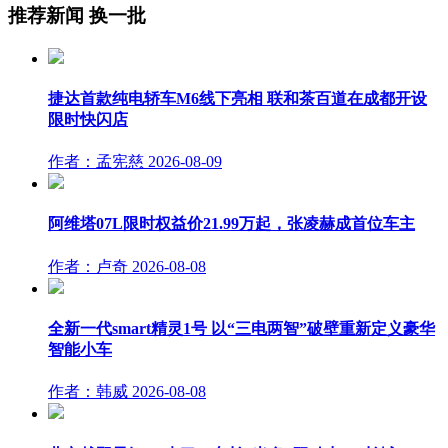
推荐新闻
换一批
捷达首款纯电轿车M6线下亮相 联和茶百道在成都开设
限时快闪店
作者：孟宪慈
2026-08-09
阿维塔07L限时权益价21.99万起，张凌赫成首位车主
作者：卢奇
2026-08-08
全新一代smart精灵1号 以“三电两智”破壁重新定义豪华
智能小车
作者：韩威
2026-08-08