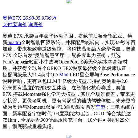
奥迪E7X
26.98-35.9799万
支付宝询价
询底价
奥迪 E7X 承袭百年豪华运动基因，搭载前后桥全铝底盘、焕
新
quattro
全时智能四驱系统，并标配后轮转向，实现3.9秒零百
加速，带来极致赛道级驾控。将科技温度融入豪华骨血，奥迪
E7X 全球首发“奥迪智慧客厅”，配备零重力座椅，甄选
FeinNappa全粒面小牛皮与OpenPore北美天然实木等高端材
质，并获得全球首个OEKO-TEX悦享母婴级全舱健康认证；
搭配同级最大21.4英寸QD
Mini
LED星空屏与Bose Performance
悦臻音响，更有豆包LLM千亿级大模型加持的奥迪助手2.0，
带来更有温度的智能交互体验。在智能化核心赛道，奥迪
E7X 搭载Momenta强化学习大模型，实现全场景覆盖，带来更
少接管、更像老司机、更有驾驭感的辅助驾驶体验，未来更将
成为奥迪与Momenta双品牌L3自动驾驶首发
车型
；三电系统方
面，新车配备宁德时代109度聚能大电池，CLTC综合续航达
751km，全系标配900伏高压快充平台，10分钟可补能429公
里，彻底驱散里程焦虑。