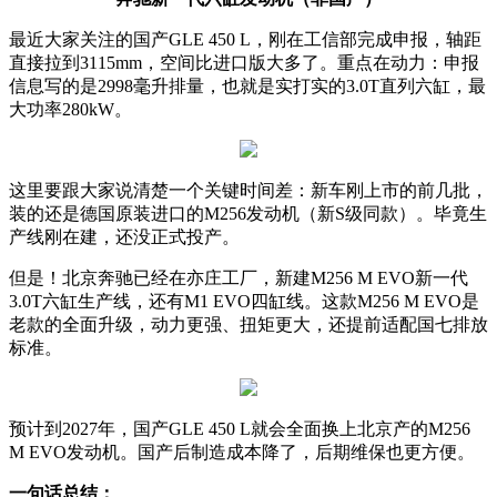
最近大家关注的国产GLE 450 L，刚在工信部完成申报，轴距
直接拉到3115mm，空间比进口版大多了。重点在动力：申报
信息写的是2998毫升排量，也就是实打实的3.0T直列六缸，最
大功率280kW。
这里要跟大家说清楚一个关键时间差：新车刚上市的前几批，
装的还是德国原装进口的M256发动机（新S级同款）。毕竟生
产线刚在建，还没正式投产。
但是！北京奔驰已经在亦庄工厂，新建M256 M EVO新一代
3.0T六缸生产线，还有M1 EVO四缸线。这款M256 M EVO是
老款的全面升级，动力更强、扭矩更大，还提前适配国七排放
标准。
预计到2027年，国产GLE 450 L就会全面换上北京产的M256
M EVO发动机。国产后制造成本降了，后期维保也更方便。
一句话总结：