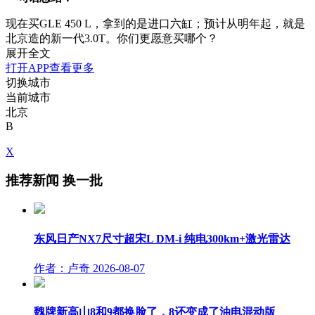
现在买GLE 450 L，拿到的是进口六缸；预计从明年起，就是
北京造的新一代3.0T。你们更愿意买哪个？
展开全文
打开APP查看更多
切换城市
当前城市
北京
B
X
推荐新闻
换一批
东风日产NX7尺寸超宋L DM-i 纯电300km+激光雷达
作者：卢奇
2026-08-07
魏牌新高山8和9都换脸了，8还变成了油电混动版