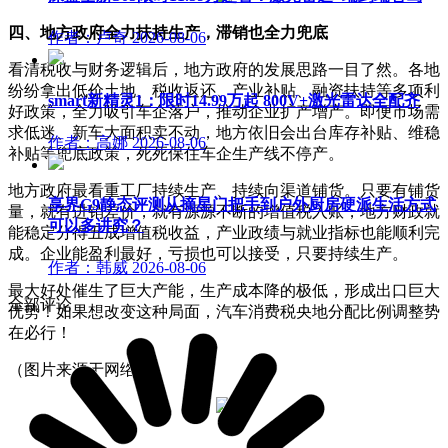
四、地方政府全力扶持生产，滞销也全力兜底
作者：卢奇
2026-08-06
看清税收与财务逻辑后，地方政府的发展思路一目了然。各地
纷纷拿出低价土地、税收返还、产业补贴、融资扶持等多项利
smart新精灵1：限时14.99万起 800V+激光雷达全配齐
好政策，全力吸引车企落户，推动企业扩产增产。即便市场需
求低迷、新车大面积卖不动，地方依旧会出台库存补贴、维稳
作者：高娜
2026-08-06
补贴等兜底政策，死死保住车企生产线不停产。
地方政府最看重工厂持续生产、持续向渠道铺货。只要有铺货
享界G9静态评测从摘星门把手到户外厨房硬派生活方式
量，就有进销差价，就有源源不断的增值税入账，地方财政就
可以多讲究？
能稳定分得五成增值税收益，产业政绩与就业指标也能顺利完
成。企业能盈利最好，亏损也可以接受，只要持续生产。
作者：韩威
2026-08-06
最大好处催生了巨大产能，生产成本降的极低，形成出口巨大
全部评论
优势！如果想改变这种局面，汽车消费税央地分配比例调整势
在必行！
（图片来源于网络）