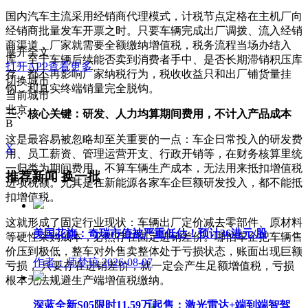
国内汽车主流采用经销商代理模式，计税节点定格在主机厂向
经销商批量发车开票之时。只要车辆完成出厂调拨、流入经销
商渠道，厂家就需要全额缴纳增值税，税务流程当场办结入
展开全文
库。至于车辆后续能否卖到消费者手中、是否长期滞销积压库
打开APP查看更多
存，都不再影响厂家纳税行为，税收收益只和出厂铺货量挂
切换城市
钩，和真实终端销量完全脱钩。
当前城市
北京
三、核心关键：研发、人力均算期间费用，不计入产品成本
B
这是最容易被忽略却至关重要的一点：车企日常投入的研发费
X
用、员工薪资、管理运营开支、行政开销等，在财务核算里统
一归类为期间费用，不算车辆生产成本，无法用来抵扣增值税
推荐新闻
换一批
进项税额。尤其是在新能源各家车企巨额研发投入，都不能抵
扣增值税。
这就形成了固定行业现状：车辆出厂定价减去零部件、原材料
美国花旗：奇瑞市值被严重低估！预计36港元/股
等硬性采购成本，必然存在固定进销差价。哪怕车企把车辆售
价压到极低，整车对外售卖整体处于亏损状态，账面出现巨额
作者：师梦琼
2026-08-07
亏损， 只要存在进销差价，就一定会产生足额增值税，亏损
根本无法规避生产端增值税缴纳。
深蓝全新S05限时11.59万起售：激光雷达+端到端智驾