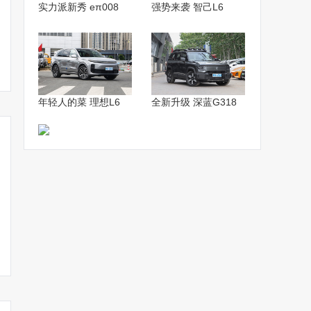
实力派新秀 eπ008
强势来袭 智己L6
年轻人的菜 理想L6
全新升级 深蓝G318