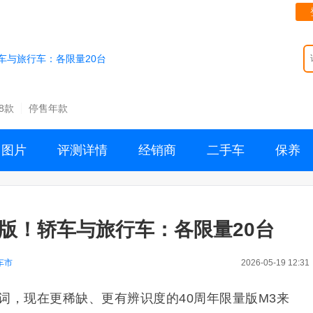
轿车与旅行车：各限量20台
18款
停售年款
图片
评测详情
经销商
二手车
保养
量版！轿车与旅行车：各限量20台
车市
2026-05-19 12:31
词，现在更稀缺、更有辨识度的40周年限量版M3来