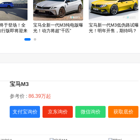
终于登场！全
宝马全新一代M3纯电版曝
宝马新一代M3低伪路试曝
旅行版即将迎来
光！动力将超“千匹”
光！明年开售，期待吗？
宝马M3
参考价 :
86.39万起
支付宝询价
京东询价
微信询价
获取底价