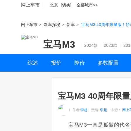
网上车市
北京
[切换]
全部城市>>
网上车市
>
新车探秘
>
新车
>
宝马M3 40周年限量版！
宝马M3
2024款
2023款
20
综述
报价
降价
参数配置
宝马M3 40周年限
作者:
李超
责编:
李超
来源：
网上
宝马
M3一直是孤傲的代名