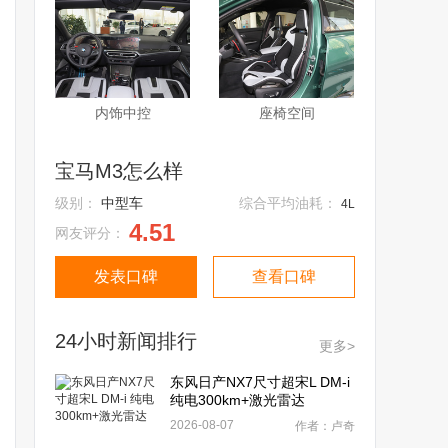
内饰中控
座椅空间
宝马M3怎么样
级别：
中型车
综合平均油耗：
4L
4.51
网友评分：
发表口碑
查看口碑
24小时新闻排行
更多>
东风日产NX7尺寸超宋L DM-i
纯电300km+激光雷达
2026-08-07
作者：卢奇