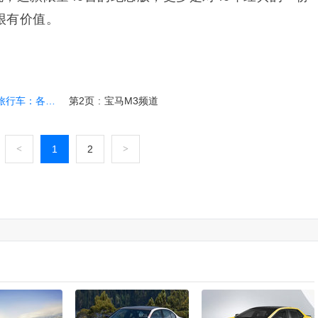
很有价值。
：各限量20台
第2页
:
宝马M3频道
<
1
2
>