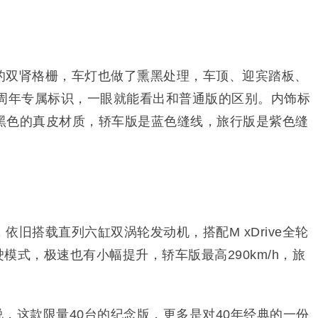
的双肾格栅，车灯也做了熏黑处理，车顶、迎宾踏板、
0周年专属标识，一眼就能看出和普通版的区别。内饰标
黑色的真皮材质，轿车版是蓝色缝线，旅行版是紫色缝
依旧搭载直列六缸双涡轮发动机，搭配M xDrive全轮
模式，极速也有小幅提升，轿车版最高290km/h，旅
，这款限量40台的纪念版，更多是对40年经典的一份