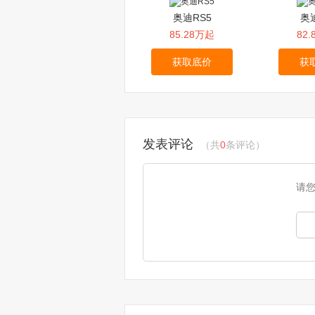
奥迪RS5
奥
85.28万起
82
获取底价
获
发表评论
（共
0
条评论）
请