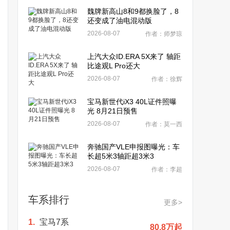
魏牌新高山8和9都换脸了，8
还变成了油电混动版
2026-08-07
作者：师梦琼
上汽大众ID.ERA 5X来了 轴距
比途观L Pro还大
2026-08-07
作者：徐辉
宝马新世代iX3 40L证件照曝
光 8月21日预售
2026-08-07
作者：莫一西
奔驰国产VLE申报图曝光：车
长超5米3轴距超3米3
2026-08-07
作者：李超
车系排行
更多>
1.
宝马7系
80.8万起