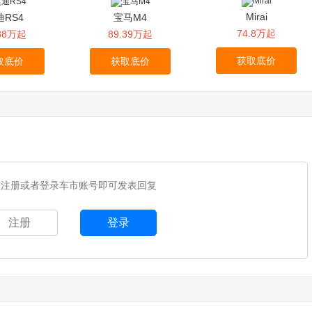
Mirai
迪RS4
宝马M4
74.8万起
.88万起
89.39万起
获取底价
取底价
获取底价
您注册或者登录车市账号即可发表回复
注册
登录