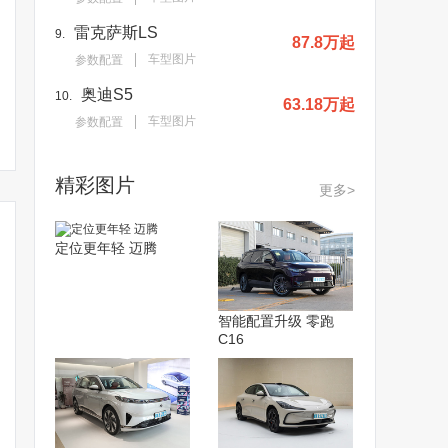
雷克萨斯LS
9.
87.8万起
车型图片
参数配置
宝马新一代M3曝光！燃油
宝马M3旅行版4月上市！
宝马M3纯
奥迪S5
10.
版、纯电版“同台销售”
销售：预计卖100.39万
配四电机，
63.18万起
车型图片
参数配置
精彩图片
更多>
定位更年轻 迈腾
智能配置升级 零跑
C16