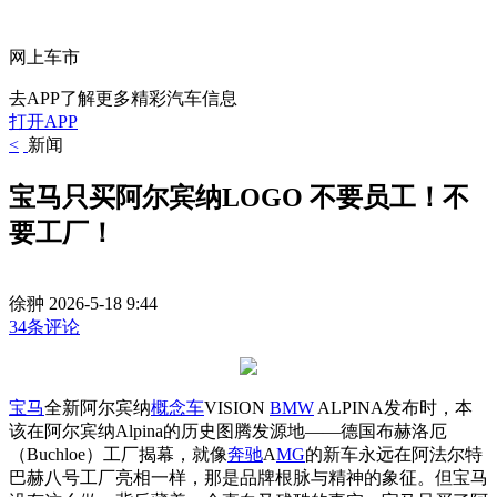
网上车市
去APP了解更多精彩汽车信息
打开APP
<
新闻
宝马只买阿尔宾纳LOGO 不要员工！不
要工厂！
徐翀
2026-5-18 9:44
34条评论
宝马
全新阿尔宾纳
概念车
VISION
BMW
ALPINA发布时，本
该在阿尔宾纳Alpina的历史图腾发源地——德国布赫洛厄
（Buchloe）工厂揭幕，就像
奔驰
A
MG
的新车永远在阿法尔特
巴赫八号工厂亮相一样，那是品牌根脉与精神的象征。但宝马