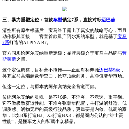
三、暴力重塑定位：首款
车型
锁定7系，直接对标
迈巴赫
清空所有原生根基后，宝马终于露出了真实的战略野心，而且
动作极其直接——官宣首款量产阿尔宾纳车型，就是基于
宝马
7系
打造的ALPINA B7。
官方同步给阿尔宾纳重新定级：品牌层级介于宝马主品牌与
劳
斯莱斯
之间。
这个定位调整，目标毫不掩饰——正面对标奔驰
迈巴赫S级
，
补齐宝马高端超豪华空白，抢夺顶级商务、高净值奢华市场。
但这一定位，与原本的阿尔宾纳完全背道而驰。
传统阿尔宾纳的灵魂，是不张扬、不浮夸、不竞速、重平衡。
它不做极致赛道性能、不堆夸张奢华配置，主打温润舒适、低
调质感、润物无声的高级行驶品质，更重要是内敛、低调的豪
华，比如3系打造B3、X3打造BX3，都是圈内公认的“绅士高
性能”，是懂车之人的私藏小众精品。