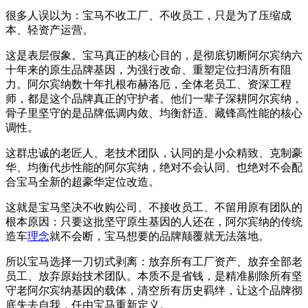
很多人误以为：宝马不收工厂、不收员工，只是为了压缩成
本、轻资产运营。
这是表层假象。宝马真正的核心目的，是彻底切断阿尔宾纳六
十年来的原生品牌基因，为强行改命、重塑定位扫清所有阻
力。阿尔宾纳数十年扎根布赫洛厄，全体老员工、资深工程
师，都是这个品牌真正的守护者。他们一辈子深耕阿尔宾纳，
骨子里坚守的是品牌低调内敛、均衡舒适、藏锋高性能的核心
调性。
这群忠诚的老匠人、老技术团队，认同的是小众精致、克制豪
华、均衡代步性能的阿尔宾纳，绝对不会认同、也绝对不会配
合宝马全新的超豪华定位改造。
这就是宝马坚决不收购公司、不接收员工、不留用原有团队的
根本原因：只要这批坚守原生基因的人还在，阿尔宾纳的传统
造车
理念
就不会断，宝马想要的品牌颠覆就无法落地。
所以宝马选择一刀切式剥离：放弃所有工厂资产、放弃全部老
员工、放弃原始技术团队。本质不是省钱，是精准剔除所有坚
守老阿尔宾纳基因的载体，清空所有历史羁绊，让这个品牌彻
底失去自我，任由宝马重新定义。