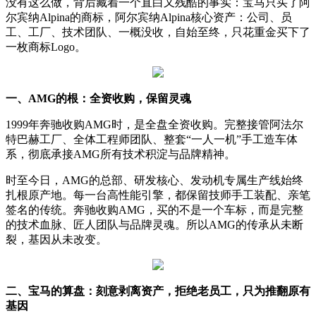
没有这么做，背后藏着一个直白又残酷的事实：宝马只买了阿
尔宾纳Alpina的商标，阿尔宾纳Alpina核心资产：公司、员
工、工厂、技术团队、一概没收，自始至终，只花重金买下了
一枚商标Logo。
一、AMG的根：全资收购，保留灵魂
1999年奔驰收购AMG时，是全盘全资收购。完整接管阿法尔
特巴赫工厂、全体工程师团队、整套“一人一机”手工造车体
系，彻底承接AMG所有技术积淀与品牌精神。
时至今日，AMG的总部、研发核心、发动机专属生产线始终
扎根原产地。每一台高性能引擎，都保留技师手工装配、亲笔
签名的传统。奔驰收购AMG，买的不是一个车标，而是完整
的技术血脉、匠人团队与品牌灵魂。所以AMG的传承从未断
裂，基因从未改变。
二、宝马的算盘：刻意剥离资产，拒绝老员工，只为推翻原有
基因