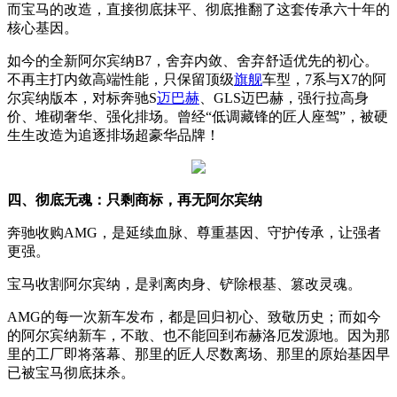
而宝马的改造，直接彻底抹平、彻底推翻了这套传承六十年的
核心基因。
如今的全新阿尔宾纳B7，舍弃内敛、舍弃舒适优先的初心。
不再主打内敛高端性能，只保留顶级
旗舰
车型，7系与X7的阿
尔宾纳版本，对标奔驰S
迈巴赫
、GLS迈巴赫，强行拉高身
价、堆砌奢华、强化排场。曾经“低调藏锋的匠人座驾”，被硬
生生改造为追逐排场超豪华品牌！
四、彻底无魂：只剩商标，再无阿尔宾纳
奔驰收购AMG，是延续血脉、尊重基因、守护传承，让强者
更强。
宝马收割阿尔宾纳，是剥离肉身、铲除根基、篡改灵魂。
AMG的每一次新车发布，都是回归初心、致敬历史；而如今
的阿尔宾纳新车，不敢、也不能回到布赫洛厄发源地。因为那
里的工厂即将落幕、那里的匠人尽数离场、那里的原始基因早
已被宝马彻底抹杀。