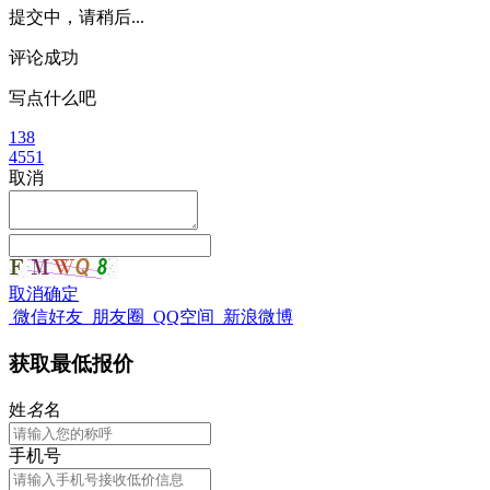
提交中，请稍后...
评论成功
写点什么吧
138
4551
取消
取消
确定
微信好友
朋友圈
QQ空间
新浪微博
获取最低报价
姓
名
名
手机号