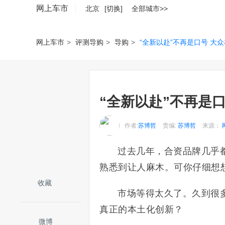
网上车市
北京
[切换]
全部城市>>
网上车市
>
评测导购
>
导购
>
“全新以赴”不再是口号 大
“全新以赴”不再是
作者:
苏博哲
责编:
苏博哲
来源：
过去几年，合资品牌几乎都
熟悉到让人麻木。可你仔细想
收藏
市场等得太久了。久到很
真正的本土化创新？
微博