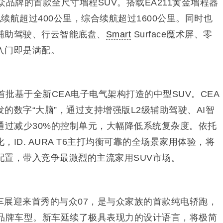
，大众品牌的首款全尺寸增程SUV。搭载EA211黄金增程器
纯电续航超过400公里，综合续航超过1600公里。同时也
辅助驾驶、行云智能底盘、
Smart
Surface魔术屏、零
入门即是满配。
T6，首批基于全新CEA电子电气架构打造的中型SUV。CEA
的数字“大脑”，通过支持增强版L2级辅助驾驶、AI智
通过减少30%的控制单元，大幅降低系统复杂度。依托
ID. AURA T6主打均衡可靠的全场景家用体验，将
配置，带入竞争最激烈的主流家用SUV市场。
车展迎来首秀的与众07，是与众家族的首款纯电轿跑，
众品牌车型。新车延续了极具表现力的设计语言，将极简