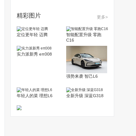
精彩图片
更多>
定位更年轻 迈腾
智能配置升级 零跑
C16
实力派新秀 eπ008
强势来袭 智己L6
年轻人的菜 理想L6
全新升级 深蓝G318