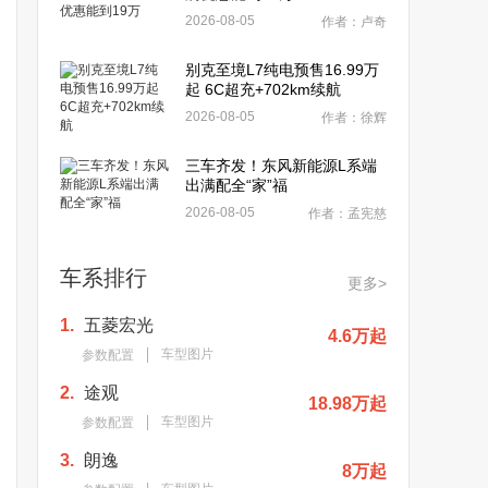
2026-08-05
作者：卢奇
别克至境L7纯电预售16.99万
起 6C超充+702km续航
2026-08-05
作者：徐辉
三车齐发！东风新能源L系端
出满配全“家”福
2026-08-05
作者：孟宪慈
车系排行
更多>
1.
五菱宏光
4.6万起
车型图片
参数配置
2.
途观
18.98万起
车型图片
参数配置
3.
朗逸
8万起