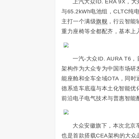
上汽大众ID. ERA 9X
与65.2kWh电池组，CLTC
主打一个满级
旗舰
，行云智能
重力座椅等全都配齐，基本上
一汽-大众ID. AURA 
架构作为大众专为中国市场研发
能座舱和全车全域OTA，同时
德系造车底蕴与本土化智能优化，
前沿电子电气技术与普惠智能
大众安徽旗下，本次北京
也是首款搭载CEA架构的大