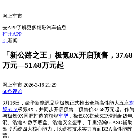
网上车市
去APP了解更多精彩汽车信息
打开APP
<
新闻
「新公路之王」极氪8X开启预售，37.68
万元—51.68万元起
网上车市
2026-3-16 21:29
60条评论
3月16日，豪华新能源品牌极氪正式推出全新高性能大五座
旗
舰
SUV
极氪8X，并同步开启预售，预售价37.68万元起。作为
与极氪9X同源打造的旗舰
车型
，极氪8X搭载SEP浩瀚超级电
混、浩瀚AI数字底盘、浩瀚安全盔甲、千里浩瀚G-ASD辅助
驾驶系统四大核心能力，以硬核技术实力直面BBA高性能阵
营。