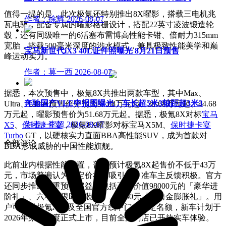
值得一提的是，此次极氪还特别推出8X曜影，搭载三电机兆
作者：徐辉
2026-08-07
瓦电驱，配备专属的曜影格栅设计，搭配22英寸凌波锻造轮
毂，还有同级唯一的6活塞布雷博高性能卡钳、倍耐力315mm
宽胎，搭载500毫米深度的涉水模式，兼具极致性能美学和巅
宝马新世代iX3 40L证件照曝光 8月21日预售
峰运动实力。
作者：莫一西
2026-08-07
据悉，本次预售中，极氪8X共推出两款车型，其中Max、
奔驰国产VLE申报图曝光：车长超5米3轴距超3米3
Ultra、Ultra+预售价分别为37.68万元起、39.68万元起、44.68
万元起，曜影预售价为51.68万元起。据悉，极氪8X对标
宝马
作者：李超
2026-08-07
X5
、
保时捷卡宴
，极氪8X曜影对标宝马X5M、
保时捷
卡宴
Turbo
GT，以硬核实力直面BBA高性能SUV，成为首款对
全部评论
BBA形成威胁的中国性能旗舰。
此前业内根据性能配置，普遍预计极氪8X起售价不低于43万
元，市场普遍认为该定价极具吸引力，准车主反馈积极。官方
还同步推出多重预售权益，包括至高价值98000元的「豪华进
阶礼」、六项「限时选装礼」、3000元「意向金膨胀礼」。用
户可通过极氪APP及全国官方线下门店锁定名额，新车计划于
2026年第二季度正式上市，目前全国门店已开放实车体验。