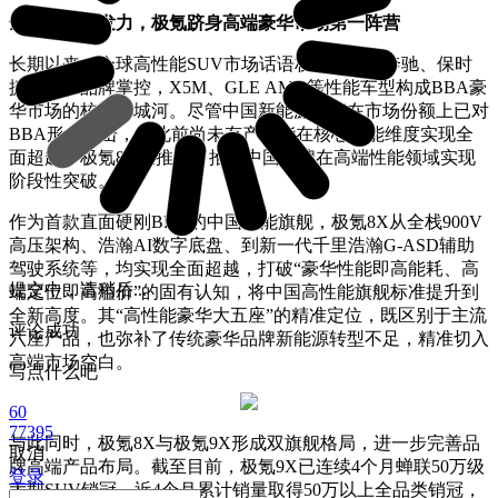
全矩阵协同发力，极氪跻身高端豪华市场第一阵营
长期以来，全球高性能SUV市场话语权被宝马、奔驰、保时
捷等海外品牌掌控，X5M、GLE AMG等性能车型构成BBA豪
华市场的核心护城河。尽管中国新能源
汽车
在市场份额上已对
BBA形成冲击，但此前尚未有产品能在核心性能维度实现全
面超越，极氪8X的推出，推动中国品牌在高端性能领域实现
阶段性突破。
作为首款直面硬刚BBA的中国性能旗舰，极氪8X从全栈900V
高压架构、浩瀚AI数字底盘、到新一代千里浩瀚G-ASD辅助
驾驶系统等，均实现全面超越，打破“豪华性能即高能耗、高
提交中，请稍后...
端定位即高溢价”的固有认知，将中国高性能旗舰标准提升到
全新高度。其“高性能豪华大五座”的精准定位，既区别于主流
评论成功
六座产品，也弥补了传统豪华品牌新能源转型不足，精准切入
高端市场空白。
写点什么吧
60
77395
与此同时，极氪8X与极氪9X形成双旗舰格局，进一步完善品
取消
牌高端产品布局。截至目前，极氪9X已连续4个月蝉联50万级
登录
大型SUV销冠，近4个月累计销量取得50万以上全品类销冠，