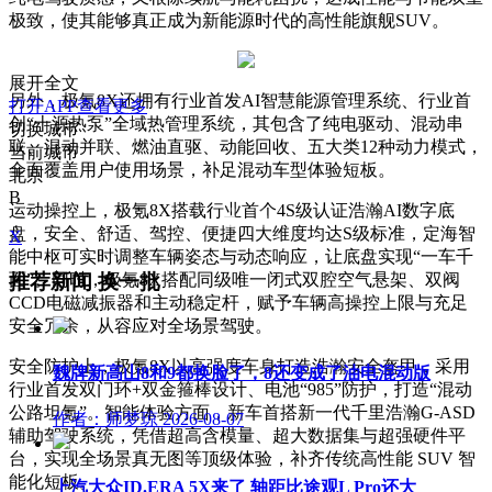
极致，使其能够真正成为新能源时代的高性能旗舰SUV。
展开全文
另外，极氪8X还拥有行业首发AI智慧能源管理系统、行业首
打开APP查看更多
创“十源热泵”全域热管理系统，其包含了纯电驱动、混动串
切换城市
联、混动并联、燃油直驱、动能回收、五大类12种动力模式，
当前城市
全面覆盖用户使用场景，补足混动车型体验短板。
北京
B
运动操控上，极氪8X搭载行业首个4S级认证浩瀚AI数字底
盘，安全、舒适、驾控、便捷四大维度均达S级标准，定海智
X
能中枢可实时调整车辆姿态与动态响应，让底盘实现“一车千
推荐新闻
换一批
面”。同时，极氪8X搭配同级唯一闭式双腔空气悬架、双阀
CCD电磁减振器和主动稳定杆，赋予车辆高操控上限与充足
安全冗余，从容应对全场景驾驶。
安全防护上，极氪8X以高强度车身打造浩瀚安全盔甲，采用
魏牌新高山8和9都换脸了，8还变成了油电混动版
行业首发双门环+双金箍棒设计、电池“985”防护，打造“混动
公路坦氪”。智能体验方面，新车首搭新一代千里浩瀚G-ASD
作者：师梦琼
2026-08-07
辅助驾驶系统，凭借超高含模量、超大数据集与超强硬件平
台，实现全场景真无图等顶级体验，补齐传统高性能 SUV 智
能化短板。
上汽大众ID.ERA 5X来了 轴距比途观L Pro还大