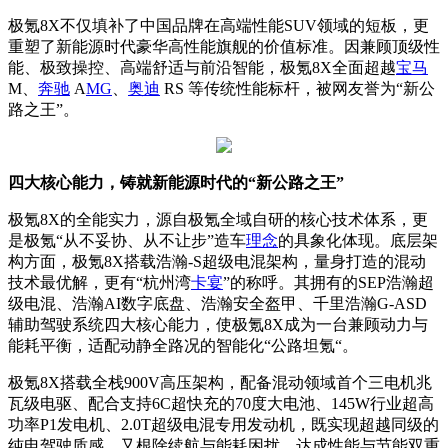
极氪8X不仅填补了中国品牌在高端性能SUV领域的短板，更
重塑了新能源时代豪华高性能旗舰的价值标准。因兼顾顶级性
能、极致操控、高端舒适与前沿智能，极氪8X全面超越
宝马
M、
奔驰
A
MG
、
奥迪
RS 等传统性能标杆，被网友誉为“新公
路之王”。
四大核心能力，铸就新能源时代的“新公路之王”
极氪8X的全能实力，源自极氪全域自研的核心技术体系，更
是极氪“从不妥协、从不让步”造车
理念
的具象化体现。底层架
构方面，极氪8X搭载浩瀚-S超级电混架构，量身打造的混动
技术最优解，更有“杭州湾
卡宴
”的称呼。其拥有的SEP浩瀚超
级电混、浩瀚AI数字底盘、浩瀚安全盔甲、千里浩瀚G-ASD
辅助驾驶系统四大核心能力，使极氪8X成为一台兼顾动力与
能耗平衡，适配动静全路况的智能化“公路坦氪“。
极氪8X搭载全栈900V高压架构，配备混动领域首个三电机兆
瓦级电驱、配合支持6C超快充的70度大电池、145W行业超高
功率P1发电机、2.0T超级电混专用发动机，既实现超越同级的
纯电驾驶质感，又根除续航与能耗困扰，达成性能与节能双重