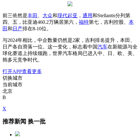
前三依然是
丰田
、
大众
和
现代
起亚
，
通用
和Stellantis分列第
四、五，比亚迪460.2万辆居第六，
福特
第七，吉利控股、
本
田
和
日产
排在8-10位。
与2024年相比，中企数量仍然是2家，吉利排名提升，本田、
日产各自滑落一位。这一变化，标志着中国
汽车
在新能源与全
球化赛道上持续领跑，世界汽车格局已进入中、日、欧、美、
韩多元竞争时代。
打开APP查看更多
切换城市
当前城市
北京
B
X
推荐新闻
换一批