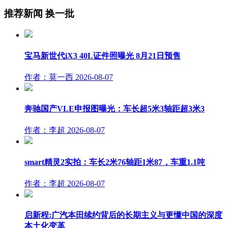
推荐新闻
换一批
宝马新世代iX3 40L证件照曝光 8月21日预售
作者：莫一西
2026-08-07
奔驰国产VLE申报图曝光：车长超5米3轴距超3米3
作者：李超
2026-08-07
smart精灵2实拍：车长2米76轴距1米87，车重1.1吨
作者：李超
2026-08-07
启新程:广汽本田续约背后的长期主义与更懂中国的深度
本土化变革