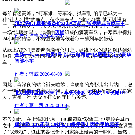
每年春运高峰，“打车难、等车冷、找车乱”的早已成为一
种“让人习惯”的痛点。但今年春节，“这种习惯”就可以没有
阿维塔07L限时权益价21.99万起，张凌赫成首位车主
了。春节前夕，一汽-大众在郑州东站等核心枢纽，也展开了
一场“温暖接驾”。40辆由
迈腾
组成的滴滴车队，在寒风中保持
作者：卢奇
2026-08-08
24小时的待命，不分昼夜地等候着每一趟列车的抵达。
从线上APP征集覆盖滴滴核心用户，到线下快闪邀约触达到站
全新一代smart精灵1号 以“三电两智”破壁重新定义豪华
旅客，一汽-大众让更多返乡人都搭上了这趟 “温暖的顺风
智能小车
车”。
作者：韩威
2026-08-08
因此，当深夜的站台褪去喧嚣，当疲惫的身影走出出站口，总
有一辆迈腾专车亮着灯等候，那一刻，“等你下车”的不仅是家
北京越野星钽5X来了：车长5米多+双动力 Pk长城H10
人，更是一汽-大众实打实的守护与关怀。
作者：莫一西
2026-08-08
不仅如此，在上海和北京，140辆迈腾“彩蛋车”也穿梭在城市
保时捷CEO证实：纯电718将复活！因为奥迪需要
之中。这些车不仅有统一的节庆视觉包装，车窗上还特意设置
了“取景框”，也让乘客记录下归家路上最美的一瞬间。当然，