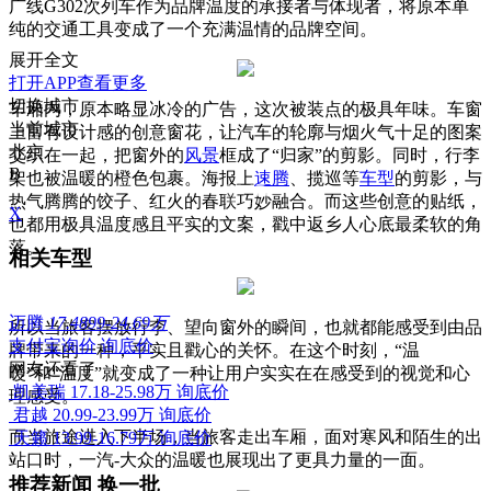
广线G302次列车作为品牌温度的承接者与体现者，将原本单
纯的交通工具变成了一个充满温情的品牌空间。
展开全文
打开APP查看更多
切换城市
车厢内，原本略显冰冷的广告，这次被装点的极具年味。车窗
当前城市
上富有设计感的创意窗花，让汽车的轮廓与烟火气十足的图案
北京
交织在一起，把窗外的
风景
框成了“归家”的剪影。同时，行李
B
架也被温暖的橙色包裹。海报上
速腾
、揽巡等
车型
的剪影，与
热气腾腾的饺子、红火的春联巧妙融合。而这些创意的贴纸，
X
也都用极具温度感且平实的文案，戳中返乡人心底最柔软的角
落。
相关车型
迈腾
17.4899-24.69万
所以当旅客摆放行李、望向窗外的瞬间，也就都能感受到由品
支付宝询价
询底价
牌带来的一种，平实且戳心的关怀。在这个时刻，“温
网友还看了
暖”和“温度”就变成了一种让用户实实在在感受到的视觉和心
凯美瑞
17.18-25.98万
询底价
理感受。
君越
20.99-23.99万
询底价
而当旅途进入下半场，当旅客走出车厢，面对寒风和陌生的出
天籁
13.99-16.79万
询底价
站口时，一汽-大众的温暖也展现出了更具力量的一面。
推荐新闻
换一批