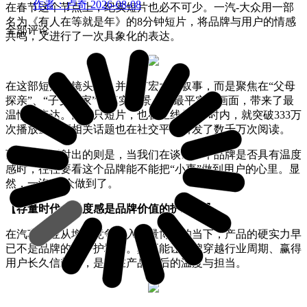
作者：卢奇
2026-08-08
在春节这个节点上，纪实短片也必不可少。一汽-大众用一部
名为《有人在等就是年》的8分钟短片，将品牌与用户的情感
全部评论
共鸣，又进行了一次具象化的表达。
在这部短片的镜头里，并没有宏大的叙事，而是聚焦在“父母
探亲”、“子女归家”等真实场景，用最平实的画面，带来了最
温情的表达。而这只短片，也在上线仅8小时内，就突破333万
次播放量，而相关话题也在社交平台引发了数千万次阅读。
而在背后折射出的则是，当我们在谈论一个品牌是否具有温度
感时，往往要看这个品牌能不能把“小事”做到用户的心里。显
然，一汽-大众做到了。
【存量时代，温度感是品牌价值的护城河 】
在汽车行业从增量竞争迈入存量博弈的当下，产品的硬实力早
已不是品牌的唯一护城河。真正能让品牌穿越行业周期、赢得
用户长久信赖的，是藏在产品背后的温度与担当。