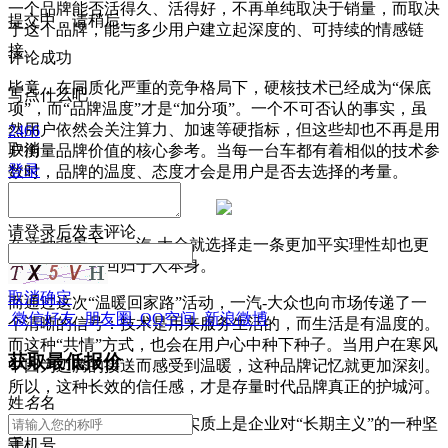
一个品牌能否活得久、活得好，不再单纯取决于销量，而取决
提交中，请稍后...
于这个品牌，能与多少用户建立起深度的、可持续的情感链
接。
评论成功
毕竟，在同质化严重的竞争格局下，硬核技术已经成为“保底
写点什么吧
项”，而“品牌温度”才是“加分项”。一个不可否认的事实，虽
然用户依然会关注算力、加速等硬指标，但这些却也不再是用
2466
取消
户衡量品牌价值的核心参考。当每一台车都有着相似的技术参
登录
数时，品牌的温度、态度才会是用户是否去选择的考量。
请
登录
后发表评论
在这种背景下，一汽-大众就选择走一条更加平实理性却也更
有温度的路：回归于人本身。
取消
确定
而通过这次“温暖回家路”活动，一汽-大众也向市场传递了一
微信好友
朋友圈
QQ空间
新浪微博
个清晰的信号：技术是用来服务生活的，而生活是有温度的。
而这种“共情”方式，也会在用户心中种下种子。当用户在寒风
获取最低报价
中因为迈腾的接送而感受到温暖，这种品牌记忆就更加深刻。
所以，这种长效的信任感，才是存量时代品牌真正的护城河。
姓
名
名
此外，品牌温度的构建，实质上是企业对“长期主义”的一种坚
守。
手机号