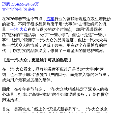
迈腾
17.4899-24.69万
支付宝询价
询底价
在2026年春节这个节点，
汽车
行业的营销语境也在发生着微妙
的变化。不同于很多品牌热衷于用“大事件”去博取瞬间的流
量，
一汽
-
大众
在春节返乡的这个时间点，却用“温暖回家
路”这样的主题活动，做了“一些小事”。但也正是这“一些小
事”，让用户读懂了一汽-大众的品牌温度，也让一汽-大众与
每一位返乡人的情感，达成了共鸣。更在这个存量博弈的时
代，用实打实的品牌温度，修筑了一道坚固的情感护城河。
【是一汽-大众，更是触手可及的温暖 】
在一汽-大众看来，品牌的温度不应该只是某次“大事件”营
销，也不在于喊出“多宠”用户的口号。而是在入微的细节里，
成为用户最有温度感的陪伴。
因此，在今年春节前夕，一汽-大众就精准锚定了返乡人的核
心场景，打造出“高铁+接站”的全链路温暖服务，让陪伴贯穿
归途始终。
首先，是高铁京广线上的“沉浸式新春列车”。一汽-大众以京