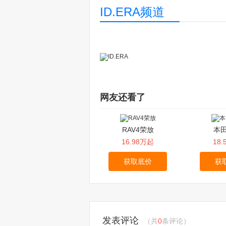
ID.ERA频道
网友还看了
RAV4荣放
本田
16.98万起
18
获取底价
获
发表评论
（共
0
条评论）