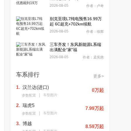
2026-08-05
作者：卢奇
别克至境L7纯电预售16.99万
起 6C超充+702km续航
2026-08-05
作者：徐辉
三车齐发！东风新能源L系端
出满配全“家”福
2026-08-05
作者：孟宪慈
车系排行
更多>
1.
汉兰达(进口)
0万起
车型图片
参数配置
2.
瑞虎5
7.99万起
车型图片
参数配置
3.
博越
8.59万起