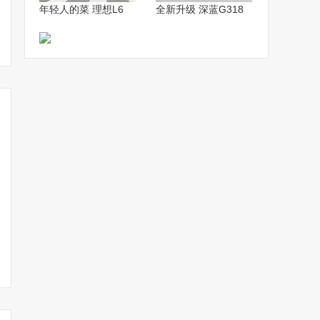
年轻人的菜 理想L6
全新升级 深蓝G318