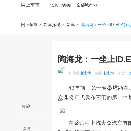
网上车市
北京
[切换]
全部城市>>
网上车市
>
新车探秘
>
新车
>
陶海龙：一坐上ID.ERA
陶海龙：一坐上ID.
作者:
赵宏博
责编:
赵宏博
来源：
43年前，第一台
桑塔纳
在
众
即将正式发布它们的第一台增程
收藏
在采访中上汽大众汽车有限
微博