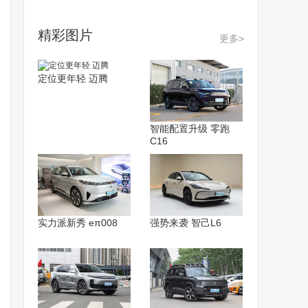
精彩图片
更多>
定位更年轻 迈腾
智能配置升级 零跑
C16
实力派新秀 eπ008
强势来袭 智己L6