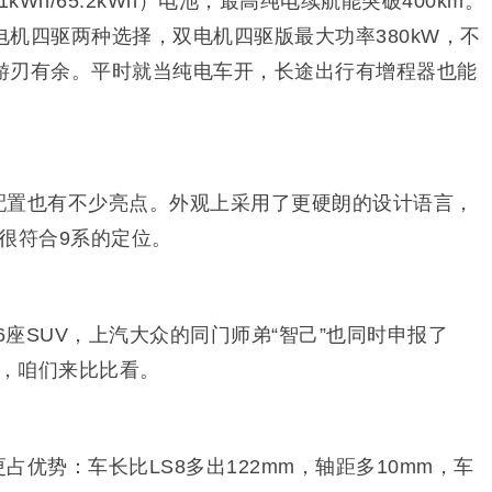
kWh/65.2kWh）电池，最高纯电续航能突破400km。
机四驱两种选择，双电机四驱版最大功率380kW，不
游刃有余。平时就当纯电车开，长途出行有增程器也能
和智能配置也有不少亮点。外观上采用了更硬朗的设计语言，
是很符合9系的定位。
6座SUV，上汽大众的同门师弟“智己”也同时申报了
座，咱们来比比看。
上更占优势：车长比LS8多出122mm，轴距多10mm，车