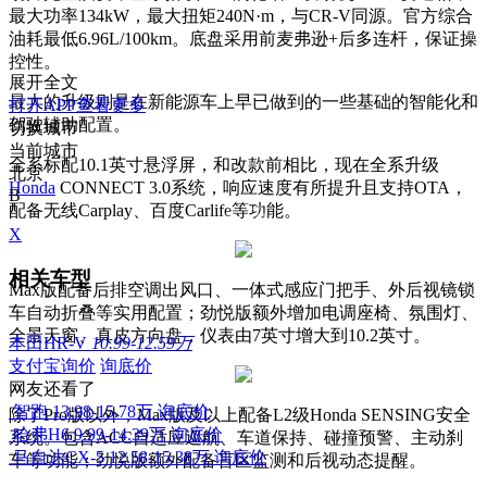
最大功率134kW，最大扭矩240N·m，与CR-V同源。官方综合
油耗最低6.96L/100km。底盘采用前麦弗逊+后多连杆，保证操
控性。
展开全文
最大的升级则是在新能源车上早已做到的一些基础的智能化和
打开APP查看更多
驾驶辅助配置。
切换城市
当前城市
全系标配10.1英寸悬浮屏，和改款前相比，现在全系升级
北京
Honda
CONNECT 3.0系统，响应速度有所提升且支持OTA，
B
配备无线Carplay、百度Carlife等功能。
X
相关车型
Max版配备后排空调出风口、一体式感应门把手、外后视镜锁
车自动折叠等实用配置；劲悦版额外增加电调座椅、氛围灯、
全景天窗、真皮方向盘，仪表由7英寸增大到10.2英寸。
本田HR-V
10.99-12.59万
支付宝询价
询底价
网友还看了
智跑
13.98-15.78万
询底价
除了Pro版以外，Max版及以上配备L2级Honda SENSING安全
哈弗H6
9.99-14.39万
询底价
系统。包含ACC自适应巡航、车道保持、碰撞预警、主动刹
马自达CX-5
12.58-15.38万
询底价
车等功能；劲悦版额外配备盲区监测和后视动态提醒。