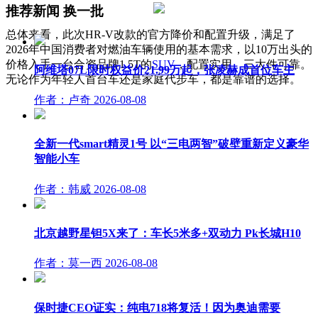
推荐新闻
换一批
总体来看，此次HR-V改款的官方降价和配置升级，满足了
2026年中国消费者对燃油车辆使用的基本需求，以10万出头的
价格入手一台合资品牌1.5T的
SUV
，配置实用、三大件可靠。
阿维塔07L限时权益价21.99万起，张凌赫成首位车主
无论作为年轻人首台车还是家庭代步车，都是靠谱的选择。
作者：卢奇
2026-08-08
全新一代smart精灵1号 以“三电两智”破壁重新定义豪华
智能小车
作者：韩威
2026-08-08
北京越野星钽5X来了：车长5米多+双动力 Pk长城H10
作者：莫一西
2026-08-08
保时捷CEO证实：纯电718将复活！因为奥迪需要