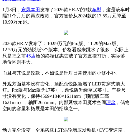
1月8日，
东风
本田
发布了2026款HR-V的3款
车型
，这是该车时
隔21个月后的再次改款，官方售价从2024款的17.59万元降至
10.99万元起。
2026款HR-V发布了：10.99万元的Pro版、11.29的Max版、
12.59万元的劲悦版3个版本。价格看起来跳水了很多，实际上
只是把之前
4S店
给的终端优惠变成了官方直接打折，实际落
地价区别不大。
而且与其说是改款，不如说是针对日常使用的小修小补。
外观方面基本没有变化，顶配劲悦版新增了LED贯穿式前大
灯。Pro版与Max版为17英寸，劲悦版升级至18英寸。车身尺
寸没有变化，保持4569×1840×1611mm（顶配版车高
1621mm），轴距2655mm。内部延续本田魔术空间
理念
，储物
空间的容量和拓展是本田的招牌之一。
动力完全没变，全系搭载1.5T涡轮增压发动机+CVT变速箱，