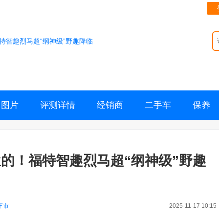
特智趣烈马超“纲神级”野趣降临
图片
评测详情
经销商
二手车
保养
的！福特智趣烈马超“纲神级”野趣
车市
2025-11-17 10:15