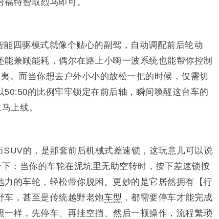
给福特智取烈马即可。
智能四驱模式就像个贴心的副驾，自动调配前后轮动
还能兼顾能耗，偶尔在路上小嗨一波系统也能帮你控制
为夷。而当你想去户外小小的放松一把的时候，仅需切
50:50的比例牢牢锁定在前后轴，瞬间唤醒这台车的
立马上线。
市SUV的，是那套前后机械式差速锁，这玩意儿可以说
象一下：当你的车轮在泥坑里无助空转时，按下差速锁按
地力的车轮，轻松带你脱困。更妙的是它居然拥有【行
野车，甚至是传统越野老炮
车型
，都需要停车才能完成
照一样，先停车、再挂空挡、然后一顿操作，流程繁琐