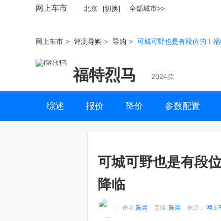
网上车市
北京
[切换]
全部城市>>
网上车市
>
评测导购
>
导购
>
可城可野也是有段位的！福
福特烈马
2024款
综述
报价
降价
参数配置
可城可野也是有段位
降临
作者:
陈晨
责编:
陈晨
来源：
网上