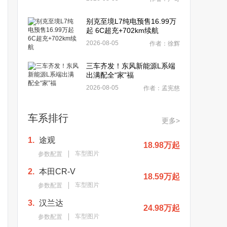
别克至境L7纯电预售16.99万
起 6C超充+702km续航
2026-08-05
作者：徐辉
三车齐发！东风新能源L系端
出满配全“家”福
2026-08-05
作者：孟宪慈
车系排行
更多>
1.
途观
18.98万起
车型图片
参数配置
2.
本田CR-V
18.59万起
车型图片
参数配置
3.
汉兰达
24.98万起
车型图片
参数配置