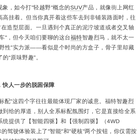
象，如今打"轻越野"概念的
SUV
产品，就像街上网红
高高挂着。但当你真开着这些车去到非铺装路面时，往
停留在造型层面。一旦遇到个真正的泥泞坡道或者交叉轴
车"，但今天咱们要聊的这台
福特
智趣烈马，就不太一
“野性”实力派——看似是个时尚的方盒子，骨子里却藏
的“原味野趣”。
，快人一步的脱困保障
系标配"这四个字往往最能体现厂家的诚意。福特智趣烈
做到给的厚道，别人全系标配氛围灯，它是直接给全系
系统提供了【智能四驱】和【强制四驱】（4WD
你的驾驶体验装上了"智能"和"硬核"两个按钮，你仅需按