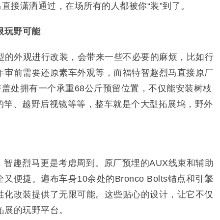
马直接潇洒通过，在场所有的人都被你“装”到了。
限玩野可能
型
的外观进行改装，会带来一些不必要的麻烦，比如行
年审前需要还原素车外观等，而福特智趣烈马直接原厂
擎盖处拥有一个承重68公斤预留位置，不仅能安装树枝
、钓竿、越野后视镜等等，整车就是个大型拓展坞，野外
，智趣烈马更是考虑周到。原厂预埋的AUX线束和辅助
捷。遍布车身10余处的Bronco Bolts锚点和引擎
性化改装提供了无限可能。这些贴心的设计，让它不仅
拓展的玩野平台。