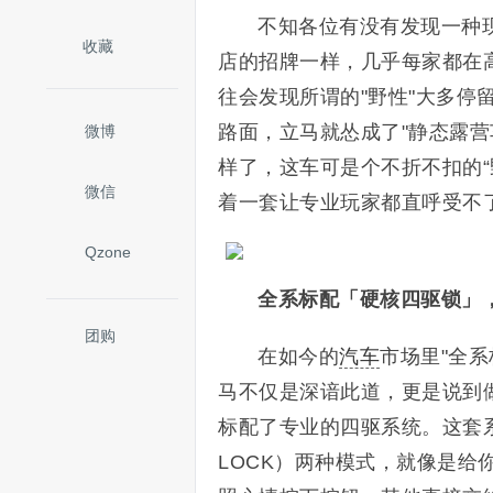
不知各位有没有发现一种现
收藏
店的招牌一样，几乎每家都在
往会发现所谓的"野性"大多
路面，立马就怂成了"静态露营
微博
样了，这车可是个不折不扣的
微信
着一套让专业玩家都直呼受不了
Qzone
全系标配「硬核四驱锁」
团购
在如今的
汽车
市场里"全
马不仅是深谙此道，更是说到
标配了专业的四驱系统。这套
LOCK）两种模式，就像是给