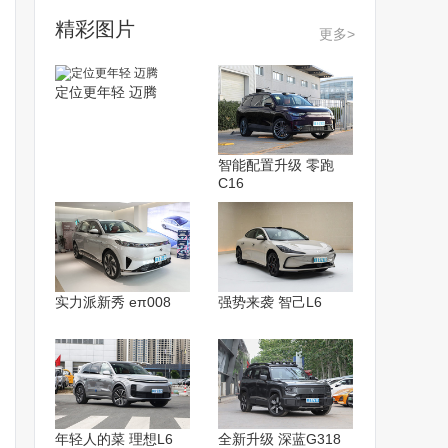
精彩图片
更多>
定位更年轻 迈腾
智能配置升级 零跑
C16
实力派新秀 eπ008
强势来袭 智己L6
年轻人的菜 理想L6
全新升级 深蓝G318