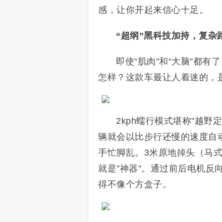
感，让你开起来信心十足。
“超纲”黑科技加持，复杂
即使“肌肉”和“大脑”都
怎样？这款车最让人着迷的，
2kph蠕行模式堪称"越
辆就会以比步行还慢的速度自
手忙脚乱。3米原地掉头（马
就是"神器"。通过前后电机
得不像个方盒子。