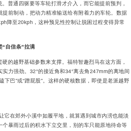
统。普通四驱要等车轮打滑才介入，而它能提前预判，
就提前制动，把动力精准输送给有附着力的车轮。数据
ph降至20kph，这种预见性控制让脱困过程变得异常
“自信条”拉满
过硬的越野基础参数来支撑。福特智趣烈马在这方面，
力强劲。32°的接近角和34°离去角247mm的离地间
磕下巴”或“蹭屁股”。这样的硬核数据，即使是老派越野
仅让它在郊外小溪中如履平地，就算遇到城市内涝也能淡
一个暴雨过后的积水下立交里，别的车只能原地待命等