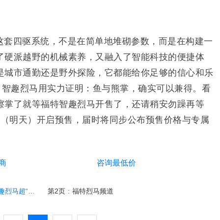
这套四驱系统，不是在简单地堆砌参数，而是在构建一
了硬派越野的机械素养，又融入了智能科技的便捷体
是城市通勤还是野外探险，它都能给你足够的信心和乐
代，智趣烈马用实力证明：鱼与熊掌，确实可以兼得。看
擦掌了就等福特智趣烈马开售了，还请稍安勿躁再等
18日（明天）开启预售，届时将同步公布预售价格与专属
商
咨询最低价
级”野趣降临
第2页
:
福特烈马频道