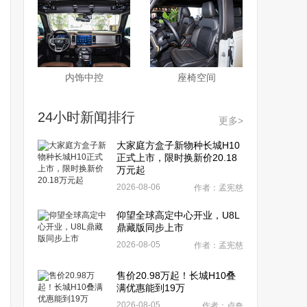
内饰中控
座椅空间
24小时新闻排行
更多>
大家庭方盒子新物种长城H10
正式上市，限时换新价20.18
万元起
2026-08-06
作者：孟宪慈
仰望全球高定中心开业，U8L
鼎藏版同步上市
2026-08-05
作者：孟宪慈
售价20.98万起！长城H10叠
满优惠能到19万
2026-08-05
作者：卢奇