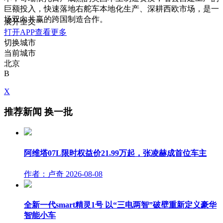
巨额投入，快速落地右舵车本地化生产、深耕西欧市场，是一
场双向共赢的跨国制造合作。
展开全文
打开APP查看更多
切换城市
当前城市
北京
B
X
推荐新闻
换一批
阿维塔07L限时权益价21.99万起，张凌赫成首位车主
作者：卢奇
2026-08-08
全新一代smart精灵1号 以“三电两智”破壁重新定义豪华
智能小车