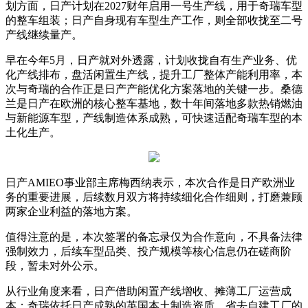
划方面，日产计划在2027财年启用一号生产线，用于奇瑞车型
的整车组装；日产自身现有车型生产工作，则全部收拢至二号
产线继续量产。
早在今年5月，日产就对外透露，计划收拢自有生产业务、优
化产线排布，盘活闲置生产线，提升工厂整体产能利用率，本
次与奇瑞的合作正是日产产能优化方案落地的关键一步。桑德
兰是日产在欧洲的核心整车基地，数十年间落地多款热销燃油
与新能源车型，产线制造体系成熟，可快速适配奇瑞车型的本
土化生产。
日产AMIEO事业部主席梅西纳表示，本次合作是日产欧洲业
务的重要进展，后续数月双方将持续细化合作细则，打磨兼顾
两家企业利益的落地方案。
值得注意的是，本次签署的备忘录仅为合作意向，不具备法律
强制效力，后续车型品类、投产规模等核心信息仍在磋商阶
段，暂未对外公示。
从行业角度来看，日产借助闲置产线增收、摊薄工厂运营成
本；奇瑞依托日产成熟的英国本土制造资质，省去自建工厂的